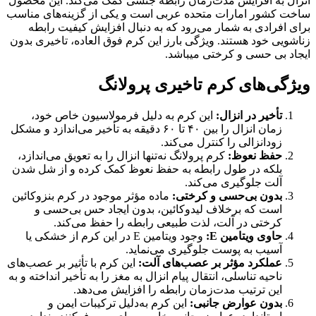
انزال به افزایش مدت‌زمان رابطه جنسی کمک می‌کند. این محصول
ساخت کشور امارات متحده عربی است و یکی از گزینه‌های مناسب
برای افرادی به شمار می‌رود که به دنبال افزایش کیفیت رابطه
زناشویی خود هستند. ویژگی بارز این کرم فوق العاده، تاخیری بدون
ایجاد بی حسی و کرختی میباشد.
ویژگی‌های کرم تاخیری پرولانگ
تأخیر در انزال:
این کرم به دلیل فرمولاسیون خاص خود،
زمان انزال را بین ۴۰ تا ۶۰ دقیقه به تأخیر می‌اندازد و مشکل
زودانزالی را کنترل می‌کند.
حفظ نعوظ:
کرم پرولانگ نه‌تنها انزال را به تعویق می‌اندازد،
بلکه در طول رابطه به حفظ نعوظ کمک کرده و از شل شدن
آلت جلوگیری می‌کند.
بدون بی‌حسی و کرختی:
ماده مؤثر موجود در کرم بنزوکائین
است که برخلاف لیدوکائین، بدون ایجاد حس بی‌حسی و
کرختی در آلت، لذت طبیعی رابطه را حفظ می‌کند.
حاوی ویتامین E:
وجود ویتامین E در این کرم از خشکی یا
آسیب به پوست جلوگیری می‌نماید.
عملکرد مؤثر بر عصب‌های آلت:
این کرم با تأثیر بر عصب‌های
ناحیه تناسلی، انتقال پیام انزال به مغز را به تأخیر انداخته و به
این ترتیب مدت‌زمان رابطه را افزایش می‌دهد.
بدون عوارض جانبی:
این کرم به‌دلیل ترکیبات ایمن و