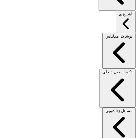
آشــپزی
پوشاک ،مدلباس
دکوراسیون داخلی
مسائل زناشویی