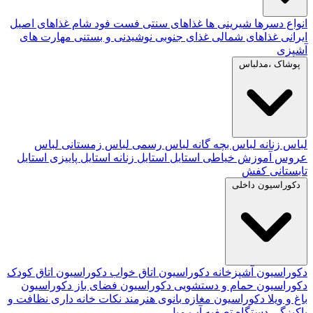
انواع دسرها
شیرینی ها
غذاهای سنتی
فست فود
شام
غذاهای اصیل
ایرانی
غذاهای شمالی
غذای جنوبی
نوشیدنی و بستنی
مهارت های
آشپزی
پوشاک ،مدلباس
لباس زنانه
لباس بچه گانه
لباس رسمی
لباس زمستانی
لباس
عروس
آموزش خیاطی
استایل
استایل زنانه
استایل پاییزی
استایل
تابستانی
کفش
دکوراسیون داخلی
دکوراسیون آشپزخانه
دکوراسیون اتاق خواب
دکوراسیون اتاق کودک
دکوراسیون حمام و دستشویی
دکوراسیون فضای باز
دکوراسیون
باغ و ویلا
دکوراسیون مغازه
بانوی هنرمند
نکات خانه داری
نظافت و
پاکیزگی
دستگاه تصفیه آب
مبل