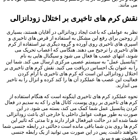
می مانند.
نقش کرم های تاخیری بر اختلال زودانزالی
نظر به عواملی که باعث ایجاد زودانزالی در آقایان هستند، بسیاری
از زوجین برای رفع این مشکل به استفاده از قرص های تاخیری و
اسپری های تاخیری روی آورده و گروه دیگری نیز استفاده از کرم
های تاخیری را ترجیح می دهند. هنگامی که اعصاب تحریک می
شوند، انتهای عصب ها فعال می شود و سیگنال هایی به نام
“پتانسیل عمل” به سیستم عصبی مرکزی ارسال می کند. شما این
را به عنوان یک احساس دریافت می کنید. نقش کرم های تاخیری بر
اختلال زودانزالی این است که کرم های تاخیری با آرام کردن
فعالیت این عصب ها عملکرد آن ها را کند کرده و انزال را به تاخیر
می اندازند.
نحوه عملکرد کرم های تاخیری اینگونه است که هنگام استفاده از
کرم های تاخیری بر روی پوست، کانال های را که به سدیم در فعال
کردن پتانسیل عمل شما کمک می کند، بسته می شود. در این
صورت به طور موقت عوامل داخلی یا خارجی ای باعث زودانزالی
شما شده اند در حالت غیرفعال قرار دارند و تا مدتی که تاثیر این
کرم ها روی بدن شما باقی مانده است دخالتی در رابطه جنسی شما
نخواهند داشت. پس در این صورت می توانید از یک رابطه جنسی
باکیفیت بهره ببرید.