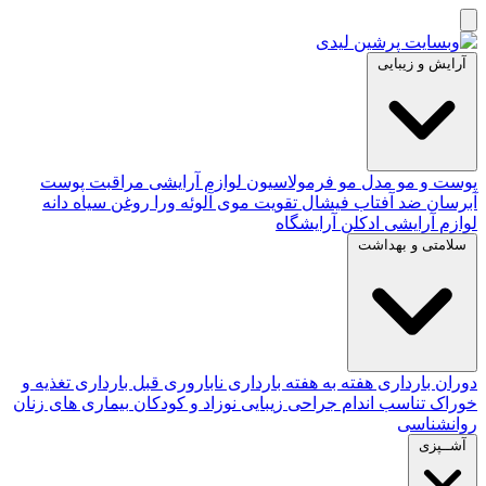
آرایش و زیبایی
پوست و مو
مدل مو
فرمولاسیون لوازم آرایشی
مراقبت پوست
آبرسان
ضد آفتاب
فیشال
تقویت موی
آلوئه‌ ورا
روغن سیاه دانه
لوازم آرایشی
ادکلن
آرایشگاه
سلامتی و بهداشت
دوران بارداری
هفته به هفته بارداری
ناباروری
قبل بارداری
تغذیه و
خوراک
تناسب اندام
جراحی زیبایی
نوزاد و کودکان
بیماری های زنان
روانشناسی
آشــپزی