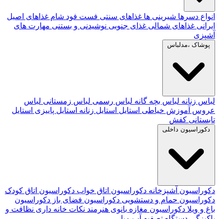
انواع دسرها
شیرینی ها
غذاهای سنتی
فست فود
شام
غذاهای اصیل
ایرانی
غذاهای شمالی
غذای جنوبی
نوشیدنی و بستنی
مهارت های
آشپزی
پوشاک ،مدلباس
لباس زنانه
لباس بچه گانه
لباس رسمی
لباس زمستانی
لباس
عروس
آموزش خیاطی
استایل
استایل زنانه
استایل پاییزی
استایل
تابستانی
کفش
دکوراسیون داخلی
دکوراسیون آشپزخانه
دکوراسیون اتاق خواب
دکوراسیون اتاق کودک
دکوراسیون حمام و دستشویی
دکوراسیون فضای باز
دکوراسیون
باغ و ویلا
دکوراسیون مغازه
بانوی هنرمند
نکات خانه داری
نظافت و
پاکیزگی
دستگاه تصفیه آب
مبل