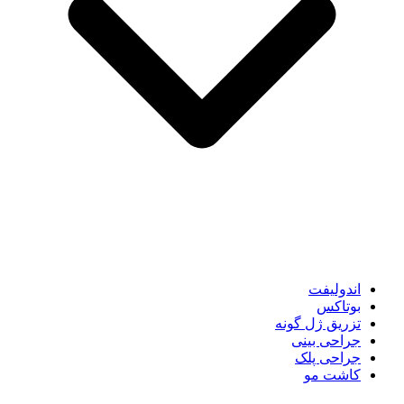
اندولیفت
بوتاکس
تزریق ژل گونه
جراحی بینی
جراحی پلک
کاشت مو