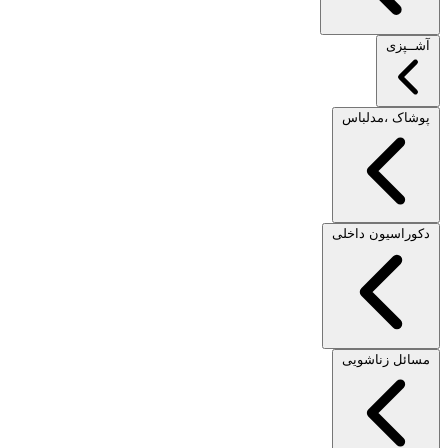
آشــپزی
پوشاک ،مدلباس
دکوراسیون داخلی
مسائل زناشویی