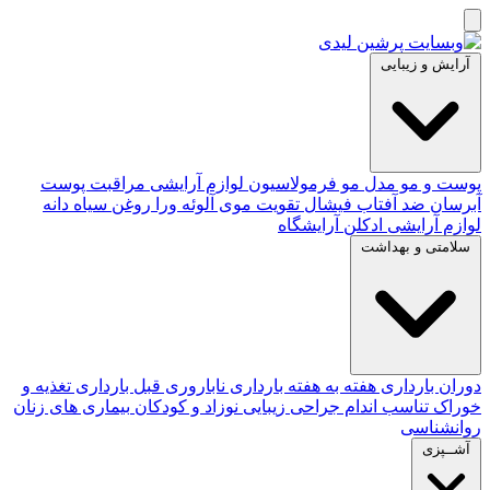
آرایش و زیبایی
پوست و مو
مدل مو
فرمولاسیون لوازم آرایشی
مراقبت پوست
آبرسان
ضد آفتاب
فیشال
تقویت موی
آلوئه‌ ورا
روغن سیاه دانه
لوازم آرایشی
ادکلن
آرایشگاه
سلامتی و بهداشت
دوران بارداری
هفته به هفته بارداری
ناباروری
قبل بارداری
تغذیه و
خوراک
تناسب اندام
جراحی زیبایی
نوزاد و کودکان
بیماری های زنان
روانشناسی
آشــپزی