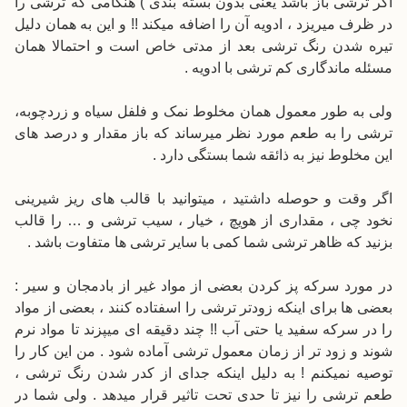
اگر ترشی باز باشد یعنی بدون بسته بندی ) هنگامی که ترشی را
در ظرف میریزد ، ادویه آن را اضافه میکند !! و این به همان دلیل
تیره شدن رنگ ترشی بعد از مدتی خاص است و احتمالا همان
مسئله ماندگاری کم ترشی با ادویه .
ولی به طور معمول همان مخلوط نمک و فلفل سیاه و زردچوبه،
ترشی را به طعم مورد نظر میرساند که باز مقدار و درصد های
این مخلوط نیز به ذائقه شما بستگی دارد .
اگر وقت و حوصله داشتید ، میتوانید با قالب های ریز شیرینی
نخود چی ، مقداری از هویچ ، خیار ، سیب ترشی و … را قالب
بزنید که ظاهر ترشی شما کمی با سایر ترشی ها متفاوت باشد .
در مورد سرکه پز کردن بعضی از مواد غیر از بادمجان و سیر :
بعضی ها برای اینکه زودتر ترشی را اسفتاده کنند ، بعضی از مواد
را در سرکه سفید یا حتی آب !! چند دقیقه ای میپزند تا مواد نرم
شوند و زود تر از زمان معمول ترشی آماده شود . من این کار را
توصیه نمیکنم ! به دلیل اینکه جدای از کدر شدن رنگ ترشی ،
طعم ترشی را نیز تا حدی تحت تاثیر قرار میدهد . ولی شما در