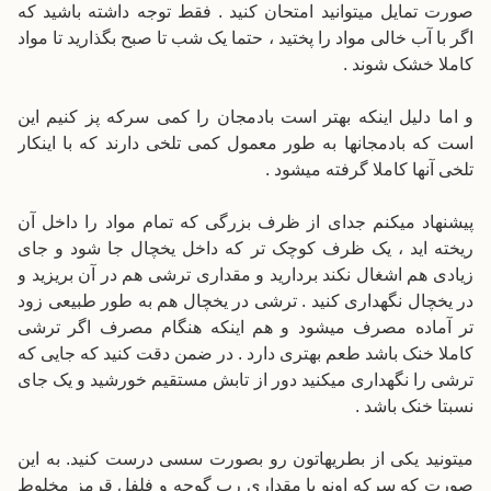
صورت تمایل میتوانید امتحان کنید . فقط توجه داشته باشید که
اگر با آب خالی مواد را پختید ، حتما یک شب تا صبح بگذارید تا مواد
کاملا خشک شوند .
و اما دلیل اینکه بهتر است بادمجان را کمی سرکه پز کنیم این
است که بادمجانها به طور معمول کمی تلخی دارند که با اینکار
تلخی آنها کاملا گرفته میشود .
پیشنهاد میکنم جدای از ظرف بزرگی که تمام مواد را داخل آن
ریخته اید ، یک ظرف کوچک تر که داخل یخچال جا شود و جای
زیادی هم اشغال نکند بردارید و مقداری ترشی هم در آن بریزید و
در یخچال نگهداری کنید . ترشی در یخچال هم به طور طبیعی زود
تر آماده مصرف میشود و هم اینکه هنگام مصرف اگر ترشی
کاملا خنک باشد طعم بهتری دارد . در ضمن دقت کنید که جایی که
ترشی را نگهداری میکنید دور از تابش مستقیم خورشید و یک جای
نسبتا خنک باشد .
میتونید یکی از بطریهاتون رو بصورت سسی درست کنید. به این
صورت که سرکه اونو با مقداری رب گوجه و فلفل قرمز مخلوط