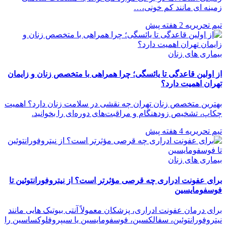
زمینه ای مانند کم خونی،…
تیم تحریریه
2 هفته پیش
بیماری های زنان
از اولین قاعدگی تا یائسگی؛ چرا همراهی با متخصص زنان و زایمان
تهران اهمیت دارد؟
بهترین متخصص زنان تهران چه نقشی در سلامت زنان دارد؟ اهمیت
چکاپ، تشخیص زودهنگام و مراقبت‌های دوره‌ای را بخوانید.
تیم تحریریه
4 هفته پیش
بیماری های زنان
برای عفونت ادراری چه قرصی مؤثرتر است؟ از نیتروفورانتوئین تا
فوسفومایسین
برای درمان عفونت ادراری، پزشکان معمولاً آنتی بیوتیک هایی مانند
نیتروفورانتوئین، سفالکسین، فوسفومایسین یا سیپروفلوکساسین را