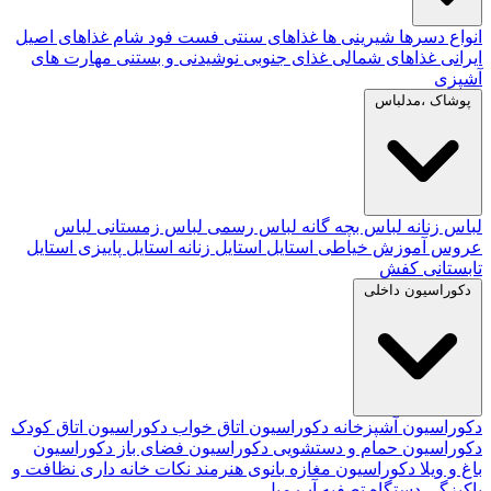
انواع دسرها
شیرینی ها
غذاهای سنتی
فست فود
شام
غذاهای اصیل
ایرانی
غذاهای شمالی
غذای جنوبی
نوشیدنی و بستنی
مهارت های
آشپزی
پوشاک ،مدلباس
لباس زنانه
لباس بچه گانه
لباس رسمی
لباس زمستانی
لباس
عروس
آموزش خیاطی
استایل
استایل زنانه
استایل پاییزی
استایل
تابستانی
کفش
دکوراسیون داخلی
دکوراسیون آشپزخانه
دکوراسیون اتاق خواب
دکوراسیون اتاق کودک
دکوراسیون حمام و دستشویی
دکوراسیون فضای باز
دکوراسیون
باغ و ویلا
دکوراسیون مغازه
بانوی هنرمند
نکات خانه داری
نظافت و
پاکیزگی
دستگاه تصفیه آب
مبل