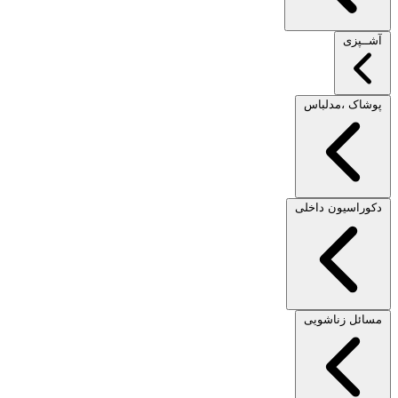
آشــپزی
پوشاک ،مدلباس
دکوراسیون داخلی
مسائل زناشویی