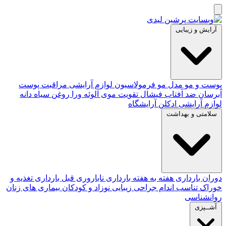
آرایش و زیبایی
پوست و مو
مدل مو
فرمولاسیون لوازم آرایشی
مراقبت پوست
آبرسان
ضد آفتاب
فیشال
تقویت موی
آلوئه‌ ورا
روغن سیاه دانه
لوازم آرایشی
ادکلن
آرایشگاه
سلامتی و بهداشت
دوران بارداری
هفته به هفته بارداری
ناباروری
قبل بارداری
تغذیه و
خوراک
تناسب اندام
جراحی زیبایی
نوزاد و کودکان
بیماری های زنان
روانشناسی
آشــپزی