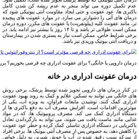
عدم تکمیل دوره می تواند منجر به عدم ریشه کن شدن کامل
باکتری ها، عود عفونت و حتی ایجاد مقاومت آنتی بیوتیکی شود که
درمان های آتی را دشوارتر می سازد. در موارد عفونت های پیچیده
تر، مانند عفونت کلیه (پیلونفریت) یا عفونت های مکرر، دوره درمان
ممکن است طولانی تر باشد و تا ۱۴ روز یا بیشتر نیز ادامه یابد. در
برخی شرایط خاص، ممکن است نیاز به بستری شدن در بیمارستان
و دریافت آنتی بیوتیک وریدی نیز باشد.
درمان دارویی یا خانگی؟ برای عفونت ادراری چه قرصی بخوریم؟ برر
درمان عفونت ادراری در خانه
در کنار درمان های دارویی تجویز شده توسط پزشک، برخی روش
های خانگی می توانند به تسکین علائم و کمک به روند بهبود عفونت
ادراری کمک کنند. نوشیدن مایعات فراوان، به ویژه آب، یکی از
موثرترین اقدامات است. افزایش مصرف آب به دفع باکتری ها از
دستگاه ادراری کمک می کند. مصرف پروبیوتیک ها، که در مواد
غذایی مانند ماست یافت می شوند، می تواند به بازگرداندن تعادل
باکتریایی در دستگاه ادراری تناسلی کمک کرده و خطر عود عفونت
را کاهش دهد، به خصوص پس از مصرف آنتی بیوتیک ها. برخی افراد
از سرکه سیب رقیق شده در آب یا جوش شیرین به دلیل خواص