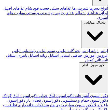
انواع دسرها
شیرینی ها
غذاهای سنتی
فست فود
شام
غذاهای اصیل
ایرانی
غذاهای شمالی
غذای جنوبی
نوشیدنی و بستنی
مهارت های
آشپزی
پوشاک ،مدلباس
لباس زنانه
لباس بچه گانه
لباس رسمی
لباس زمستانی
لباس
عروس
آموزش خیاطی
استایل
استایل زنانه
استایل پاییزی
استایل
تابستانی
کفش
دکوراسیون داخلی
دکوراسیون آشپزخانه
دکوراسیون اتاق خواب
دکوراسیون اتاق کودک
دکوراسیون حمام و دستشویی
دکوراسیون فضای باز
دکوراسیون
باغ و ویلا
دکوراسیون مغازه
بانوی هنرمند
نکات خانه داری
نظافت و
پاکیزگی
دستگاه تصفیه آب
مبل