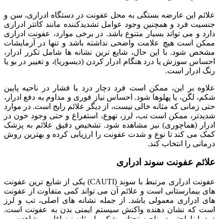
علائم این عارضه بستگی به محل عفونت در دستگاه ادراری، سن و
جنسیت فرد و همچنین وجود عوامل تشدیدکننده مانند کاتتر ادراری
دارد و می تواند بسیار متنوع باشد. در برخی موارد، عفونت ادراری
ممکن است هیچ علامت واضحی نداشته باشد و تنها در آزمایشات
مشخص شود. با این حال، شایع ترین نشانه ها شامل تکرر ادرار،
احساس سوزش یا درد هنگام ادرار کردن (دیسوریا)، و تغییر در بو یا
رنگ ادرار است.
علاوه بر این، ممکن است فرد دچار درد یا فشار در ناحیه پایین
شکم، لگن، یا پهلوها شود. احساس نیاز فوری و مداوم به دفع ادرار،
حتی زمانی که مثانه خالی نیست، از دیگر علائم رایج است. در موارد
شدیدتر، ممکن است تب، لرز، تهوع، استفراغ و حتی وجود خون در
ادرار (هماچوری) نیز مشاهده شود. تشخیص دقیق علائم به پزشک
کمک می کند تا نوع و شدت عفونت را ارزیابی کرده و بهترین روش
درمانی را انتخاب کند.
علائم عفونت سوند ادراری
عفونت ادراری مرتبط با سوند (CAUTI) یکی از شایع ترین عفونت
های بیمارستانی است و علائم آن می تواند کمی متفاوت از عفونت
های ادراری معمولی باشد. از جمله نشانه های اصلی، تب و لرز
است که نشان دهنده واکنش سیستم ایمنی بدن به عفونت است.
درد یا ناراحتی در ناحیه تحتانی شکم یا مثانه نیز اغلب مشاهده می