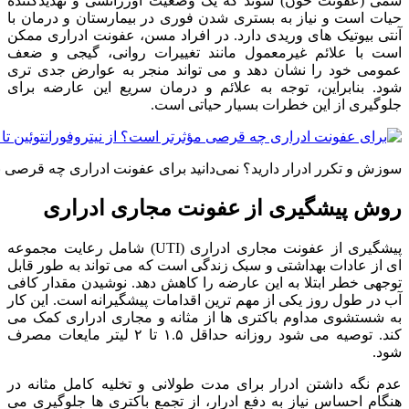
سمی (عفونت خون) شوند که یک وضعیت اورژانسی و تهدیدکننده
حیات است و نیاز به بستری شدن فوری در بیمارستان و درمان با
آنتی بیوتیک های وریدی دارد. در افراد مسن، عفونت ادراری ممکن
است با علائم غیرمعمول مانند تغییرات روانی، گیجی و ضعف
عمومی خود را نشان دهد و می تواند منجر به عوارض جدی تری
شود. بنابراین، توجه به علائم و درمان سریع این عارضه برای
جلوگیری از این خطرات بسیار حیاتی است.
سوزش و تکرر ادرار دارید؟ نمی‌دانید برای عفونت ادراری چه قرصی 
روش پیشگیری از عفونت مجاری ادراری
پیشگیری از عفونت مجاری ادراری (UTI) شامل رعایت مجموعه
ای از عادات بهداشتی و سبک زندگی است که می تواند به طور قابل
توجهی خطر ابتلا به این عارضه را کاهش دهد. نوشیدن مقدار کافی
آب در طول روز یکی از مهم ترین اقدامات پیشگیرانه است. این کار
به شستشوی مداوم باکتری ها از مثانه و مجاری ادراری کمک می
کند. توصیه می شود روزانه حداقل ۱.۵ تا ۲ لیتر مایعات مصرف
شود.
عدم نگه داشتن ادرار برای مدت طولانی و تخلیه کامل مثانه در
هنگام احساس نیاز به دفع ادرار، از تجمع باکتری ها جلوگیری می