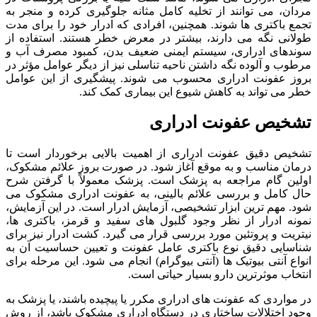
مردان، می توانند از تخلیه کامل مثانه جلوگیری کرده و منجر به
تجمع باکتری ها شوند. همچنین، افرادی که ادرار خود را برای مدت
طولانی نگه می دارند، بیشتر در معرض خطر هستند. استفاده از
سوندهای ادراری، سیستم ایمنی ضعیف بدن، کمبود مصرف آب و
مرطوب و آلوده نگه داشتن ناحیه تناسلی نیز از دیگر عوامل مؤثر در
بروز عفونت ادراری محسوب می شوند. پیشگیری از این عوامل
خطر می تواند به کاهش شیوع این بیماری کمک کند.
تشخیص عفونت ادراری
تشخیص دقیق عفونت ادراری از اهمیت بالایی برخوردار است تا
درمان مناسب و به موقع آغاز شود. در صورت بروز علائم مشکوک،
اولین گام مراجعه به پزشک است. پزشک معمولاً با گرفتن شرح
حال کامل و بررسی علائم بالینی، به عفونت ادراری مشکوک می
شود. مهم ترین ابزار تشخیصی، آزمایش ادرار است. در این آزمایش،
نمونه ادرار از نظر وجود گلبول های سفید و قرمز، باکتری ها،
نیتریت و پروتئین مورد بررسی قرار می گیرد. کشت ادرار نیز برای
شناسایی دقیق نوع باکتری عامل عفونت و تعیین حساسیت آن به
انواع آنتی بیوتیک ها (آنتی بیوگرام) انجام می شود. این مرحله برای
انتخاب موثرترین دارو بسیار حیاتی است.
در مواردی که عفونت های ادراری مکرر یا پیچیده باشند، یا پزشک به
وجود اختلالات ساختاری در دستگاه ادراری مشکوک باشد، از روش