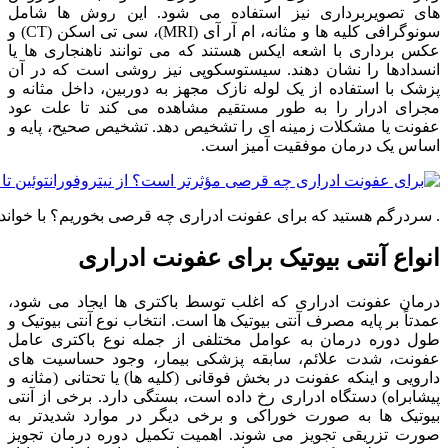
های تصویربرداری نیز استفاده می شود. این روش ها شامل
سونوگرافی کلیه ها و مثانه، ام آر آی (MRI)، سی تی اسکن (CT) و
عکس برداری با اشعه ایکس هستند که می توانند ناهنجاری ها یا
انسدادها را نشان دهند. سیستوسکوپی نیز روشی است که در آن
پزشک با استفاده از یک لوله نازک مجهز به دوربین، داخل مثانه و
مجرای ادرار را به طور مستقیم مشاهده می کند تا علت عود
عفونت یا مشکلات زمینه ای را تشخیص دهد. تشخیص صحیح، پایه و
اساس یک درمان موفقیت آمیز است.
. سردرگم هستید که برای عفونت ادراری چه قرصی بخوریم؟ با خواندن ا
انواع آنتی بیوتیک برای عفونت ادراری
درمان عفونت ادراری که اغلب توسط باکتری ها ایجاد می شود،
عمدتاً بر پایه مصرف آنتی بیوتیک ها است. انتخاب نوع آنتی بیوتیک و
طول دوره درمان به عوامل مختلفی از جمله نوع باکتری عامل
عفونت، شدت علائم، سابقه پزشکی بیمار، وجود حساسیت های
دارویی و اینکه عفونت در بخش فوقانی (کلیه ها) یا تحتانی (مثانه و
پیشابراه) دستگاه ادراری رخ داده است، بستگی دارد. برخی از آنتی
بیوتیک ها به صورت خوراکی و برخی دیگر در موارد شدیدتر به
صورت تزریقی تجویز می شوند. اهمیت تکمیل دوره درمان تجویز