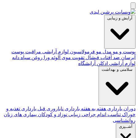
آرایش و زیبایی
پوست و مو
مدل مو
فرمولاسیون لوازم آرایشی
مراقبت پوست
آبرسان
ضد آفتاب
فیشال
تقویت موی
آلوئه‌ ورا
روغن سیاه دانه
لوازم آرایشی
ادکلن
آرایشگاه
سلامتی و بهداشت
دوران بارداری
هفته به هفته بارداری
ناباروری
قبل بارداری
تغذیه و
خوراک
تناسب اندام
جراحی زیبایی
نوزاد و کودکان
بیماری های زنان
روانشناسی
آشــپزی