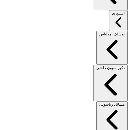
آشــپزی
پوشاک ،مدلباس
دکوراسیون داخلی
مسائل زناشویی