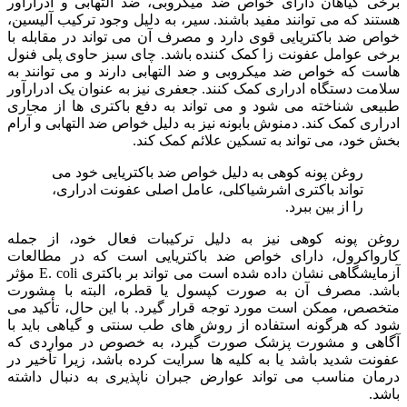
برخی گیاهان دارای خواص ضد میکروبی، ضد التهابی و ادرارآور
هستند که می توانند مفید باشند. سیر، به دلیل وجود ترکیب آلیسین،
خواص ضد باکتریایی قوی دارد و مصرف آن می تواند در مقابله با
برخی عوامل عفونت زا کمک کننده باشد. چای سبز حاوی پلی فنول
هاست که خواص ضد میکروبی و ضد التهابی دارند و می توانند به
سلامت دستگاه ادراری کمک کنند. جعفری نیز به عنوان یک ادرارآور
طبیعی شناخته می شود و می تواند به دفع باکتری ها از مجاری
ادراری کمک کند. دمنوش بابونه نیز به دلیل خواص ضد التهابی و آرام
بخش خود، می تواند به تسکین علائم کمک کند.
روغن پونه کوهی به دلیل خواص ضد باکتریایی خود می
تواند باکتری اشرشیاکلی، عامل اصلی عفونت ادراری،
را از بین ببرد.
روغن پونه کوهی نیز به دلیل ترکیبات فعال خود، از جمله
کارواکرول، دارای خواص ضد باکتریایی است که در مطالعات
آزمایشگاهی نشان داده شده است می تواند بر باکتری E. coli مؤثر
باشد. مصرف آن به صورت کپسول یا قطره، البته با مشورت
متخصص، ممکن است مورد توجه قرار گیرد. با این حال، تأکید می
شود که هرگونه استفاده از روش های طب سنتی و گیاهی باید با
آگاهی و مشورت پزشک صورت گیرد، به خصوص در مواردی که
عفونت شدید باشد یا به کلیه ها سرایت کرده باشد، زیرا تأخیر در
درمان مناسب می تواند عوارض جبران ناپذیری به دنبال داشته
باشد.