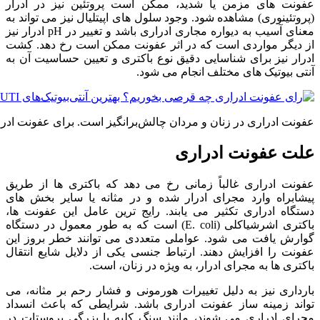
عفونت های مزمن یا شدید، ممکن است پروتئین نیز در ادرار
(پروتئینوری) مشاهده شود. وجود سلول های اپیتلیال نیز می تواند به
معنای آسیب به دیواره مجاری ادراری باشد و تغییر در pH ادرار نیز
از دیگر مواردی است که در اثر عفونت ممکن است رخ دهد. کشت
ادرار نیز برای شناسایی دقیق نوع باکتری و تعیین حساسیت آن به
آنتی بیوتیک های مختلف انجام می شود.
عفونت ادراری در زنان و مردان چالش‌برانگیز است. برای عفونت اد
علت عفونت ادراری
عفونت ادراری غالباً زمانی رخ می دهد که باکتری ها از طریق
پیشابراه وارد مجرای ادرار شده و در مثانه یا سایر بخش های
دستگاه ادراری تکثیر می یابند. رایج ترین عامل این عفونت ها،
باکتری اشرشیاکلی (E. coli) است که به طور معمول در دستگاه
گوارش یافت می شود. عواملی متعددی می توانند خطر بروز این
عفونت را افزایش دهند. ارتباط جنسی یکی از دلایل شایع انتقال
باکتری ها به مجرای ادرار، به ویژه در زنان، است.
بارداری نیز به دلیل تغییرات هورمونی و فشار رحم بر مثانه، می
تواند زمینه ساز عفونت ادراری باشد. شرایطی که باعث انسداد
مجرای ادراری می شوند، مانند سنگ کلیه یا بزرگی پروستات در