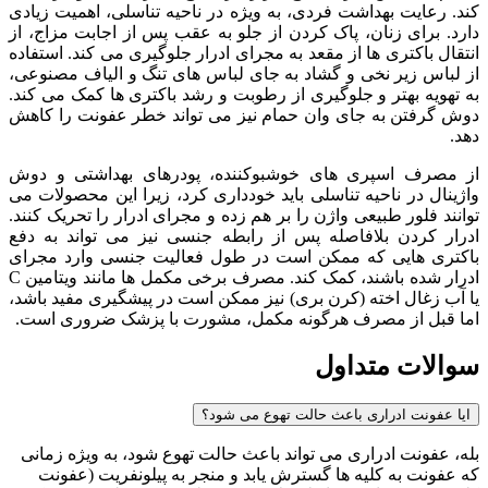
کند. رعایت بهداشت فردی، به ویژه در ناحیه تناسلی، اهمیت زیادی
دارد. برای زنان، پاک کردن از جلو به عقب پس از اجابت مزاج، از
انتقال باکتری ها از مقعد به مجرای ادرار جلوگیری می کند. استفاده
از لباس زیر نخی و گشاد به جای لباس های تنگ و الیاف مصنوعی،
به تهویه بهتر و جلوگیری از رطوبت و رشد باکتری ها کمک می کند.
دوش گرفتن به جای وان حمام نیز می تواند خطر عفونت را کاهش
دهد.
از مصرف اسپری های خوشبوکننده، پودرهای بهداشتی و دوش
واژینال در ناحیه تناسلی باید خودداری کرد، زیرا این محصولات می
توانند فلور طبیعی واژن را بر هم زده و مجرای ادرار را تحریک کنند.
ادرار کردن بلافاصله پس از رابطه جنسی نیز می تواند به دفع
باکتری هایی که ممکن است در طول فعالیت جنسی وارد مجرای
ادرار شده باشند، کمک کند. مصرف برخی مکمل ها مانند ویتامین C
یا آب زغال اخته (کرن بری) نیز ممکن است در پیشگیری مفید باشد،
اما قبل از مصرف هرگونه مکمل، مشورت با پزشک ضروری است.
سوالات متداول
ایا عفونت ادراری باعث حالت تهوع می شود؟
بله، عفونت ادراری می تواند باعث حالت تهوع شود، به ویژه زمانی
که عفونت به کلیه ها گسترش یابد و منجر به پیلونفریت (عفونت