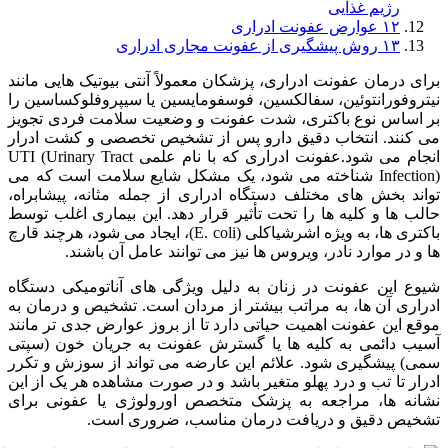
رژیم غذایی
۱۲
عوارض عفونت ادراری
۱۳
روش پیشگیری از عفونت مجاری ادراری
برای درمان عفونت ادراری، پزشکان معمولاً آنتی بیوتیک هایی مانند
نیتروفورانتوئین، سفالکسین، فوسفومایسین یا سیپروفلوکساسین را
بر اساس نوع باکتری، شدت عفونت و وضعیت سلامت فردی تجویز
می کنند. انتخاب دقیق دارو پس از تشخیص تخصصی و کشت ادرار
انجام می شود.عفونت ادراری که با نام علمی UTI (Urinary Tract
Infection) شناخته می شود، یک مشکل شایع سلامت است که می
تواند بخش های مختلف دستگاه ادراری از جمله مثانه، پیشابراه،
حالب ها و کلیه ها را تحت تأثیر قرار دهد. این بیماری اغلب توسط
باکتری ها، به ویژه اشرشیاکلی (E. coli)، ایجاد می شود، هرچند قارچ
ها و در موارد نادر، ویروس ها نیز می توانند عامل آن باشند.
شیوع این عفونت در زنان به دلیل ویژگی های آناتومیکی دستگاه
ادراری آن ها، به مراتب بیشتر از مردان است. تشخیص و درمان به
موقع این عفونت اهمیت حیاتی دارد تا از بروز عوارض جدی تر مانند
آسیب دائمی به کلیه ها یا گسترش عفونت به جریان خون (سپتی
سمی) پیشگیری شود. علائم این عارضه می تواند از سوزش و تکرر
ادرار تا تب و درد پهلو متغیر باشد و در صورت مشاهده هر یک از این
نشانه ها، مراجعه به پزشک متخصص اورولوژی یا عفونی برای
تشخیص دقیق و دریافت درمان مناسب، ضروری است.