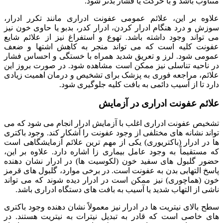
متناوب باشد و با حرکت یا فشار بدتر شود.
علاوه بر این، علائم عمومی عفونت ادراری مانند تکرر ادرار،
سوزش و درد هنگام ادرار کردن، ادرار کدر، بدبو یا حاوی خون نیز
می تواند وجود داشته باشد. تهوع و استفراغ نیز از علائم شایع
عفونت کلیه است که می تواند منجر به کاهش اشتها و ضعف
عمومی شود. لرز و تعریق شدید همراه با خستگی و احساس فشار
در ناحیه تناسلی نیز ممکن است مشاهده شود. در صورت بروز این
علائم، مراجعه فوری به پزشک برای تشخیص و درمان اهمیت زیادی
دارد تا از آسیب دائمی به بافت کلیه جلوگیری شود.
علائم عفونت ادراری در آزمایش
تشخیص عفونت ادراری اغلب با آزمایش ادرار انجام می شود که می
تواند نشانه های مختلفی از وجود عفونت را آشکار کند. وجود باکتری
ها در ادرار (باکتریوری) یکی از مهم ترین علائم آزمایشگاهی است
که مستقیماً به وجود عامل بیماری زا اشاره دارد. علاوه بر این،
حضور گلبول های سفید خون (لکوسیت ها) در ادرار نشان دهنده
پاسخ التهابی بدن به عفونت است. در برخی موارد، گلبول های قرمز
خون (هماچوری) نیز ممکن است در ادرار دیده شوند که می تواند
ناشی از التهاب شدید یا آسیب به بافت های دستگاه ادراری باشد.
سطح بالای نیتریت ها در ادرار نیز معمولاً نشان دهنده وجود باکتری
های خاصی است که قادر به تبدیل نیترات به نیتریت هستند. در