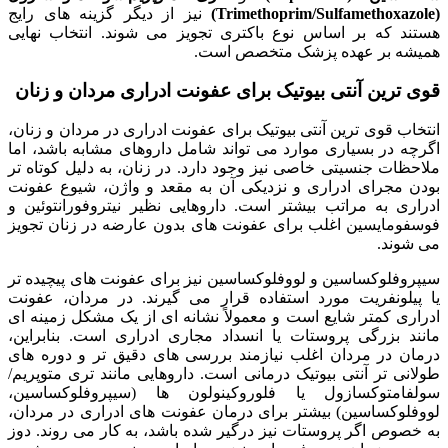
(Trimethoprim/Sulfamethoxazole)
نیز از دیگر گزینه های رایج
هستند که بر اساس نوع باکتری تجویز می شوند. انتخاب نهایی
همیشه بر عهده پزشک متخصص است.
قوی ترین آنتی بیوتیک برای عفونت ادراری مردان و زنان
انتخاب قوی ترین آنتی بیوتیک برای عفونت ادراری در مردان و زنان،
اگرچه در بسیاری موارد می تواند شامل داروهای مشابه باشد، اما
ملاحظات جنسیتی خاصی نیز وجود دارد. در زنان، به دلیل کوتاه تر
بودن مجرای ادراری و نزدیکی آن به مقعد و واژن، شیوع عفونت
ادراری به مراتب بیشتر است. داروهایی نظیر نیتروفورانتوئین و
فوسفومایسین اغلب برای عفونت های بدون عارضه در زنان تجویز
می شوند.
سیپروفلوکساسین و لووفلوکساسین نیز برای عفونت های پیچیده تر
یا پیلونفریت مورد استفاده قرار می گیرند. در مردان، عفونت
ادراری کمتر شایع است و معمولاً نشانه ای از یک مشکل زمینه ای
مانند بزرگی پروستات یا انسداد مجاری ادراری است. بنابراین،
درمان در مردان اغلب نیازمند بررسی های دقیق تر و دوره های
طولانی تر آنتی بیوتیک درمانی است. داروهایی مانند تری متوپریم/
سولفامتوکسازول یا فلوروکینولون ها (سیپروفلوکساسین،
لووفلوکساسین) بیشتر برای درمان عفونت های ادراری در مردان،
به خصوص اگر پروستات نیز درگیر شده باشد، به کار می روند. دوز