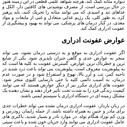
دیواره مثانه کمک کند، هرچند شواهد علمی قطعی در این زمینه هنوز
در حال بررسی است. از مصرف نوشیدنی های کافئین دار، الکل و
غذاهای تند و اسیدی که می توانند مثانه را تحریک کنند، باید پرهیز
کرد. به طور کلی، یک رژیم غذایی متعادل و غنی از مایعات و مواد
مغذی، در کنار درمان های پزشکی، می تواند به بهبود و پیشگیری از
عفونت ادراری کمک کند.
عوارض عفونت ادراری
اگر عفونت ادراری به موقع و به درستی درمان نشود، می تواند
منجر به عوارض جدی و گاهی جبران ناپذیری شود. یکی از شایع
ترین و خطرناک ترین عوارض، گسترش عفونت به کلیه ها است که
به پیلونفریت معروف است. پیلونفریت می تواند باعث درد شدید در
ناحیه کمر، تب و لرز بالا، تهوع و استفراغ شود و در صورت عدم
درمان، به آسیب دائمی کلیه یا حتی نارسایی کلیوی منجر شود.
عفونت های ادراری مکرر نیز از دیگر عوارض هستند که می توانند
کیفیت زندگی فرد را به شدت تحت تأثیر قرار دهند و نشان دهنده یک
مشکل زمینه ای در دستگاه ادراری یا سیستم ایمنی باشند.
در زنان باردار، عفونت ادراری درمان نشده می تواند خطرات جدی
برای مادر و جنین به همراه داشته باشد، از جمله زایمان زودرس و
وزن کم نوزاد هنگام تولد. در موارد نادر و بسیار شدید، باکتری های
عامل عفونت ادراری می توانند وارد جریان خون شده و باعث سپتی