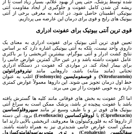
شده توسط پزشک، حتی پس از بهبود علائم، بسیار زیاد است تا از
ریشه کن شدن کامل عفونت و جلوگیری از ایجاد مقاومت آنتی
بیوتیکی اطمینان حاصل شود. در ادامه به معرفی برخی از آنتی
بیوتیک های رایج و قوی برای درمان این عارضه می پردازیم.
قوی ترین آنتی بیوتیک برای عفونت ادراری
تعیین قوی ترین آنتی بیوتیک برای عفونت ادراری به معنای یک
داروی واحد نیست، بلکه به آنتی بیوتیکی اشاره دارد که بر اساس
نتایج کشت ادرار و آنتی بیوگرام، بیشترین اثربخشی را بر باکتری
عامل عفونت داشته باشد و در عین حال کمترین عوارض جانبی را
برای بیمار ایجاد کند. در مواردی که عفونت در دستگاه ادراری
تحتانی (مانند مثانه) باشد، داروهایی مانند
نیتروفورانتوئین
(Nitrofurantoin)
و
فوسفومایسین (Fosfomycin)
اغلب به عنوان
خط اول درمان تجویز می شوند. این داروها معمولاً عوارض کمتری
دارند و به خوبی عفونت را از بین می برند.
اما اگر عفونت به بخش های فوقانی مانند کلیه ها گسترش یافته
باشد یا عفونت پیچیده تر باشد، پزشک ممکن است به سراغ آنتی
بیوتیک های قوی تر و با طیف وسیع تر مانند
سیپروفلوکساسین
(Ciprofloxacin)
یا
لووفلوکساسین (Levofloxacin)
برود. این دسته
از داروها که به فلوروکینولون ها معروفند، اثربخشی بالایی دارند اما
ممکن است عوارض جانبی شدیدتری نیز به همراه داشته باشند.
سفالکسین (Cephalexin)
و
تری متوپریم/سولفامتوکسازول