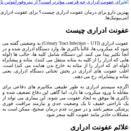
بهترین دارو برای درمان عفونت ادراری چیست؟ برای عفونت ادراری
آنتی‌بیوتیک‌ها.
عفونت ادراری چیست
عفونت ادراری (Urinary Tract Infection – UTI) به وضعیتی گفته می
شود که میکروب ها، غالباً باکتری ها، وارد دستگاه ادراری شده و در
آنجا تکثیر پیدا می کنند. این دستگاه شامل کلیه ها، حالب ها (لوله
هایی که ادرار را از کلیه به مثانه منتقل می کنند)، مثانه و پیشابراه
(لوله ای که ادرار را از مثانه به خارج بدن هدایت می کند) است.
اغلب عفونت های ادراری در بخش تحتانی دستگاه ادراری، یعنی
مثانه و پیشابراه، رخ می دهند.
اگرچه سیستم ادراری به طور طبیعی مکانیزم های دفاعی برای
مقابله با ورود میکروب ها دارد، اما گاهی این دفاع تضعیف شده و
باکتری ها موفق به ایجاد عفونت می شوند. این بیماری می تواند از
یک ناراحتی خفیف تا یک وضعیت جدی و نیازمند مراقبت فوری
پزشکی متغیر باشد و در صورت عدم درمان صحیح، ممکن است به
مشکلات حادتر مانند عفونت کلیه منجر شود.
علائم عفونت ادراری