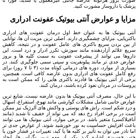
صورت بروز هرگونه عارضه جانبی غیرمعمول یا شدید، فوراً با
پزشک یا داروساز مشورت کنید.
مزایا و عوارض آنتی بیوتیک عفونت ادراری
آنتی بیوتیک ها به عنوان خط اول درمان عفونت های ادراری
باکتریایی، مزایای چشمگیری دارند. اصلی ترین مزیت آن ها، توانایی
از بین بردن سریع باکتری های عامل عفونت و در نتیجه، کاهش
سریع علائم آزاردهنده مانند سوزش، تکرر ادرار و درد است. این
داروها می توانند از پیشرفت عفونت به سمت کلیه ها و بروز
عوارض جدی تر مانند پیلونفریت و سپتی سمی جلوگیری کنند. در
بسیاری از موارد، دوره های درمانی کوتاه مدت (۳ تا ۷ روز) برای
رفع کامل عفونت های ادراری بدون عارضه کافی است. همچنین،
برخی از آنتی بیوتیک ها قادرند باکتری هایی را که ممکن است به
پروستات در مردان نفوذ کرده باشند، درمان کنند.
با این حال، مصرف آنتی بیوتیک ها بدون عارضه نیست. شایع ترین
عوارض جانبی شامل مشکلات گوارشی مانند تهوع، استفراغ، اسهال
و درد شکم است. راش های پوستی و واکنش های آلرژیک نیز ممکن
است در برخی افراد رخ دهد که می تواند از خفیف تا شدید (مانند
آنافیلاکسی) متغیر باشد. در برخی موارد، آنتی بیوتیک ها می توانند
باعث افزایش حساسیت به نور خورشید شوند. از عوارض جدی تر
اما نادر می توان به تأثیر بر کلیه ها یا کبد، تغییرات در فشار خون یا
حتی خونریزی اشاره کرد. یکی از مهم ترین نگرانی ها، ایجاد