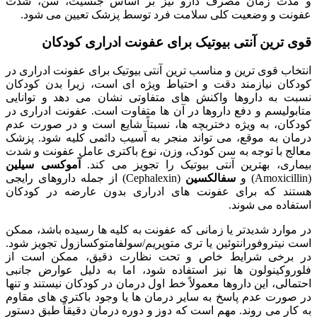
و مدت زمان مصرف دارو نیز بر اساس جنسیت، سن، شدت
عفونت و وضعیت کلی سلامت فرد توسط پزشک تعیین می شود.
قوی ترین آنتی بیوتیک برای عفونت ادراری کودکان
انتخاب قوی ترین و مناسب ترین آنتی بیوتیک برای عفونت ادراری در
کودکان نیازمند دقت و احتیاط ویژه ای است، زیرا بدن کودکان
نسبت به داروها واکنش های متفاوتی نشان می دهد و توانایی
متابولیسم و دفع داروها در آن ها متفاوت است. عفونت ادراری در
کودکان، به ویژه دختربچه ها، نسبتاً شایع است و در صورت عدم
درمان به موقع، می تواند منجر به آسیب دائمی کلیه شود. پزشک
معالج با توجه به سن کودک، وزن، نوع باکتری عامل عفونت و شدت
بیماری، بهترین آنتی بیوتیک را تجویز می کند.
آموکسی سیلین
(Amoxicillin) و
سفالکسین
(Cephalexin) از جمله داروهای رایجی
هستند که برای عفونت های ادراری بدون عارضه در کودکان
استفاده می شوند.
در موارد شدیدتر یا زمانی که عفونت به کلیه ها رسیده باشد، ممکن
است نیتروفورانتوئین یا تری متوپریم/سولفامتوکسازول تجویز شود.
در برخی شرایط خاص و تحت نظارت دقیق، ممکن است از
فلوروکینولون ها نیز استفاده شود، اما به دلیل عوارض جانبی
احتمالی، این داروها معمولاً خط اول درمان در کودکان نیستند و تنها
در صورت عدم پاسخ به سایر درمان ها یا وجود باکتری های مقاوم
به کار می روند. مهم است که دوز و دوره درمان دقیقاً طبق دستور