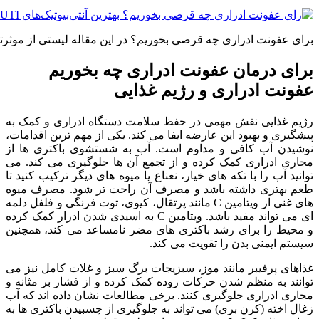
برای عفونت ادراری چه قرصی بخوریم؟ در این مقاله لیستی از موثرتری
برای درمان عفونت ادراری چه بخوریم
عفونت ادراری و رژیم غذایی
رژیم غذایی نقش مهمی در حفظ سلامت دستگاه ادراری و کمک به
پیشگیری و بهبود این عارضه ایفا می کند. یکی از مهم ترین اقدامات،
نوشیدن آب کافی و مداوم است. آب به شستشوی باکتری ها از
مجاری ادراری کمک کرده و از تجمع آن ها جلوگیری می کند. می
توانید آب را با تکه های خیار، نعناع یا میوه های دیگر ترکیب کنید تا
طعم بهتری داشته باشد و مصرف آن راحت تر شود. مصرف میوه
های غنی از ویتامین C مانند پرتقال، کیوی، توت فرنگی و فلفل دلمه
ای می تواند مفید باشد. ویتامین C به اسیدی شدن ادرار کمک کرده
و محیط را برای رشد باکتری های مضر نامساعد می کند، همچنین
سیستم ایمنی بدن را تقویت می کند.
غذاهای پرفیبر مانند موز، سبزیجات برگ سبز و غلات کامل نیز می
توانند به منظم شدن حرکات روده کمک کرده و از فشار بر مثانه و
مجاری ادراری جلوگیری کنند. برخی مطالعات نشان داده اند که آب
زغال اخته (کرن بری) می تواند به جلوگیری از چسبیدن باکتری ها به