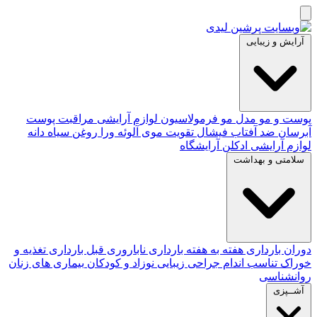
آرایش و زیبایی
پوست و مو
مدل مو
فرمولاسیون لوازم آرایشی
مراقبت پوست
آبرسان
ضد آفتاب
فیشال
تقویت موی
آلوئه‌ ورا
روغن سیاه دانه
لوازم آرایشی
ادکلن
آرایشگاه
سلامتی و بهداشت
دوران بارداری
هفته به هفته بارداری
ناباروری
قبل بارداری
تغذیه و
خوراک
تناسب اندام
جراحی زیبایی
نوزاد و کودکان
بیماری های زنان
روانشناسی
آشــپزی