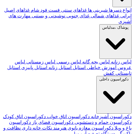
انواع دسرها
شیرینی ها
غذاهای سنتی
فست فود
شام
غذاهای اصیل
ایرانی
غذاهای شمالی
غذای جنوبی
نوشیدنی و بستنی
مهارت های
آشپزی
پوشاک ،مدلباس
لباس زنانه
لباس بچه گانه
لباس رسمی
لباس زمستانی
لباس
عروس
آموزش خیاطی
استایل
استایل زنانه
استایل پاییزی
استایل
تابستانی
کفش
دکوراسیون داخلی
دکوراسیون آشپزخانه
دکوراسیون اتاق خواب
دکوراسیون اتاق کودک
دکوراسیون حمام و دستشویی
دکوراسیون فضای باز
دکوراسیون
باغ و ویلا
دکوراسیون مغازه
بانوی هنرمند
نکات خانه داری
نظافت و
پاکیزگی
دستگاه تصفیه آب
مبل