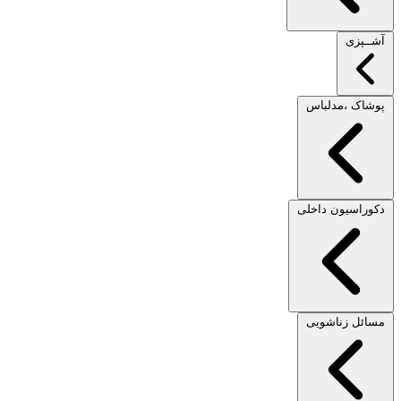
آشــپزی
پوشاک ،مدلباس
دکوراسیون داخلی
مسائل زناشویی