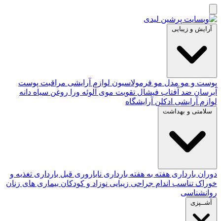
آرایش و زیبایی
پوست و مو
مدل مو
فرمولاسیون لوازم آرایشی
مراقبت پوست
آبرسان
ضد آفتاب
فیشال
تقویت موی
آلوئه‌ ورا
روغن سیاه دانه
لوازم آرایشی
ادکلن
آرایشگاه
سلامتی و بهداشت
دوران بارداری
هفته به هفته بارداری
ناباروری
قبل بارداری
تغذیه و
خوراک
تناسب اندام
جراحی زیبایی
نوزاد و کودکان
بیماری های زنان
روانشناسی
آشــپزی