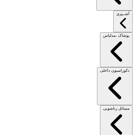
آشــپزی
پوشاک ،مدلباس
دکوراسیون داخلی
مسائل زناشویی