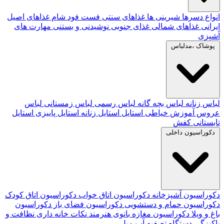
انواع دسرها
شیرینی ها
غذاهای سنتی
فست فود
شام
غذاهای اصیل
ایرانی
غذاهای شمالی
غذای جنوبی
نوشیدنی و بستنی
مهارت های
آشپزی
پوشاک ،مدلباس
لباس زنانه
لباس بچه گانه
لباس رسمی
لباس زمستانی
لباس
عروس
آموزش خیاطی
استایل
استایل زنانه
استایل پاییزی
استایل
تابستانی
کفش
دکوراسیون داخلی
دکوراسیون آشپزخانه
دکوراسیون اتاق خواب
دکوراسیون اتاق کودک
دکوراسیون حمام و دستشویی
دکوراسیون فضای باز
دکوراسیون
باغ و ویلا
دکوراسیون مغازه
بانوی هنرمند
نکات خانه داری
نظافت و
پاکیزگی
دستگاه تصفیه آب
مبل