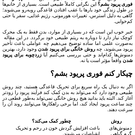
فوری پریود بشم؟
این نگرانی کاملاً طبیعی است. بسیاری از خانم‌ها
در طول زندگی خود بارها با عقب افتادن قاعدگی روبه‌رو می‌شوند؛
گاهی به دلیل استرس، تغییرات هورمونی، رژیم غذایی، سفر یا حتی
کم‌خوابی.
خبر خوب این است که در بسیاری از موارد، بدن فقط به یک محرک
کوچک نیاز دارد تا دوباره به ریتم طبیعی خود برگردد. در این مقاله
به‌صورت علمی اما ساده توضیح می‌دهیم چه عواملی باعث تأخیر
پریود می‌شوند، چه
روش خانگی برای پریود شدن
وجود دارد، بهترین
دمنوش‌ها کدام‌اند و حتی بررسی می‌کنیم آیا
زردچوبه برای پریود
شدن
واقعاً مؤثر است یا نه.
چیکار کنم فوری پریود بشم؟
اگر به دنبال یک راه سریع برای تحریک قاعدگی هستید، چند روش
طبیعی وجود دارد که می‌تواند به بدن کمک کند فرآیند پریود را زودتر
آغاز کند. البته باید بدانید هیچ روش خانگی نمی‌تواند به‌طور قطعی در
چند ساعت پریود ایجاد کند، اما برخی راهکارها می‌توانند روند آن را
سرعت دهند.
روش
چطور کمک می‌کند؟
دمنوش‌های
باعث افزایش گردش خون در رحم و تحریک
گرم گیاهی
انقباضات می‌شوند.