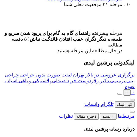
مرحله ۳۱
موقعیت فعلی شما
مرحله پیشرفته
راهنمای گام به گام برای پریود شدن سریع و
طبیعی، دیگر نگران عقب افتادن قائدگیت نباش!
۵ دقیقه
مطالعه
در حال مطالعه این مرحله هستید
لینکدونی پرشین لیدی
برگزاری عروسی در تالار تهران
لیفت صورت بدون جراحی
جراحی
بینی ترمیمی دکتر وقردوست
خرید صندلی پلاستیکی و باغی
آسیاب
قهوه
۰
۰
تلگرام
واتساپ
کپی لینک
مرتبط‌ها
نظرات
۰ پسند
ذخیره مقاله
درباره رسانه پرشین لیدی