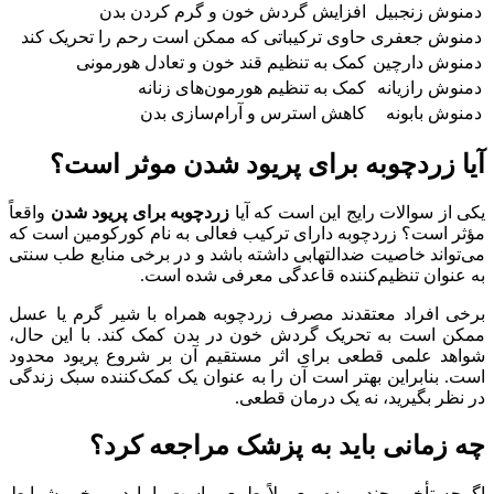
دمنوش زنجبیل
افزایش گردش خون و گرم کردن بدن
دمنوش جعفری
حاوی ترکیباتی که ممکن است رحم را تحریک کند
دمنوش دارچین
کمک به تنظیم قند خون و تعادل هورمونی
دمنوش رازیانه
کمک به تنظیم هورمون‌های زنانه
دمنوش بابونه
کاهش استرس و آرام‌سازی بدن
آیا زردچوبه برای پریود شدن موثر است؟
یکی از سوالات رایج این است که آیا
زردچوبه برای پریود شدن
واقعاً
مؤثر است؟ زردچوبه دارای ترکیب فعالی به نام کورکومین است که
می‌تواند خاصیت ضدالتهابی داشته باشد و در برخی منابع طب سنتی
به عنوان تنظیم‌کننده قاعدگی معرفی شده است.
برخی افراد معتقدند مصرف زردچوبه همراه با شیر گرم یا عسل
ممکن است به تحریک گردش خون در بدن کمک کند. با این حال،
شواهد علمی قطعی برای اثر مستقیم آن بر شروع پریود محدود
است. بنابراین بهتر است آن را به عنوان یک کمک‌کننده سبک زندگی
در نظر بگیرید، نه یک درمان قطعی.
چه زمانی باید به پزشک مراجعه کرد؟
اگرچه تأخیر چند روزه معمولاً طبیعی است، اما در برخی شرایط