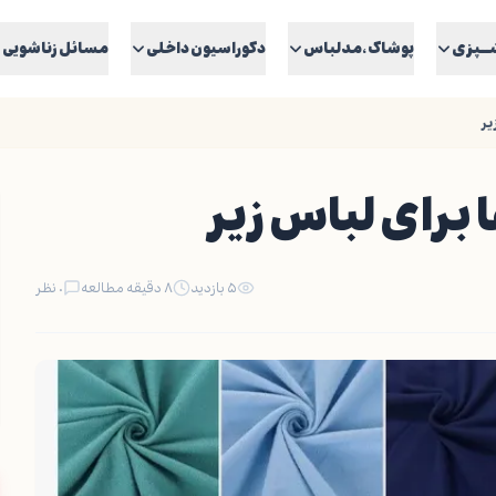
ــپزی
پوشاک ،مدلباس
دکوراسیون داخلی
مسائل زناشویی
یر
 برای لباس زیر
۵ بازدید
۸ دقیقه مطالعه
۰ نظر