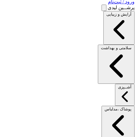
ورود / ثبت‌نام
پرشــین لیدی
آرایش و زیبایی
سلامتی و بهداشت
آشــپزی
پوشاک ،مدلباس