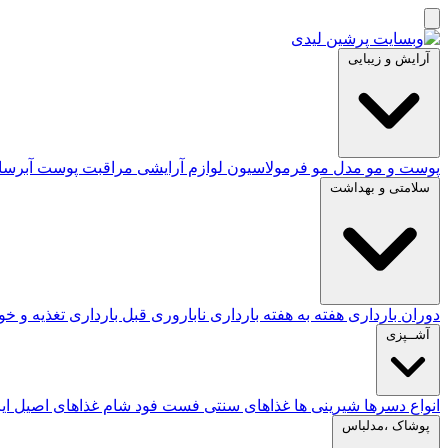
آرایش و زیبایی
پوست و مو
مدل مو
فرمولاسیون لوازم آرایشی
مراقبت پوست
آبرس
سلامتی و بهداشت
دوران بارداری
هفته به هفته بارداری
ناباروری
قبل بارداری
تغذیه و خ
آشــپزی
انواع دسرها
شیرینی ها
غذاهای سنتی
فست فود
شام
غذاهای اصیل ای
پوشاک ،مدلباس