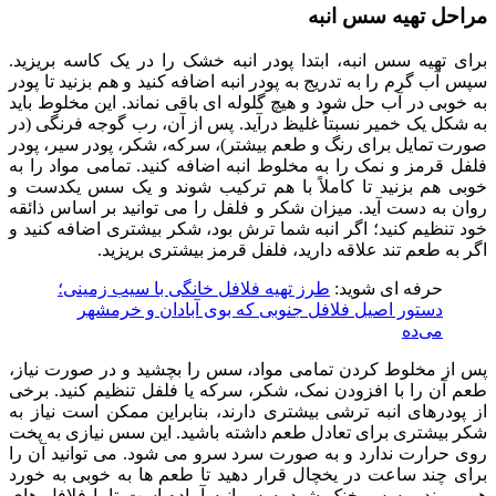
مراحل تهیه سس انبه
برای تهیه سس انبه، ابتدا پودر انبه خشک را در یک کاسه بریزید.
سپس آب گرم را به تدریج به پودر انبه اضافه کنید و هم بزنید تا پودر
به خوبی در آب حل شود و هیچ گلوله ای باقی نماند. این مخلوط باید
به شکل یک خمیر نسبتاً غلیظ درآید. پس از آن، رب گوجه فرنگی (در
صورت تمایل برای رنگ و طعم بیشتر)، سرکه، شکر، پودر سیر، پودر
فلفل قرمز و نمک را به مخلوط انبه اضافه کنید. تمامی مواد را به
خوبی هم بزنید تا کاملاً با هم ترکیب شوند و یک سس یکدست و
روان به دست آید. میزان شکر و فلفل را می توانید بر اساس ذائقه
خود تنظیم کنید؛ اگر انبه شما ترش بود، شکر بیشتری اضافه کنید و
اگر به طعم تند علاقه دارید، فلفل قرمز بیشتری بریزید.
حرفه ای شوید:
طرز تهیه فلافل خانگی با سیب‌ زمینی؛
دستور اصیل فلافل جنوبی که بوی آبادان و خرمشهر
می‌ده
پس از مخلوط کردن تمامی مواد، سس را بچشید و در صورت نیاز،
طعم آن را با افزودن نمک، شکر، سرکه یا فلفل تنظیم کنید. برخی
از پودرهای انبه ترشی بیشتری دارند، بنابراین ممکن است نیاز به
شکر بیشتری برای تعادل طعم داشته باشید. این سس نیازی به پخت
روی حرارت ندارد و به صورت سرد سرو می شود. می توانید آن را
برای چند ساعت در یخچال قرار دهید تا طعم ها به خوبی به خورد
هم بروند و سس خنک شود. سس انبه آماده است تا با فلافل های