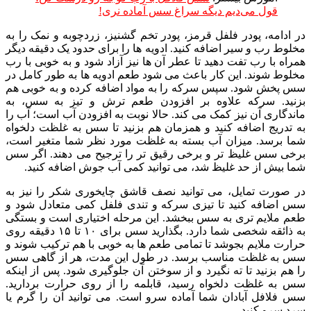
قول می‌دیم دیگه سراغ سس آماده نری!
در ادامه، پودر فلفل قرمز، پودر تخم گشنیز، زردچوبه و نمک را به
مخلوط رب و سیر اضافه کنید. ادویه ها را برای حدود یک دقیقه دیگر
همراه با رب تفت دهید تا عطر آن ها نیز آزاد شود و به خوبی با رب
مخلوط شوند. این کار باعث می شود طعم ادویه ها به طور کامل در
سس پخش شود. سپس سرکه را به مواد اضافه کرده و به خوبی هم
بزنید. سرکه علاوه بر افزودن طعم ترش و تیز به سس، به
ماندگاری آن نیز کمک می کند. حالا نوبت به افزودن آب است؛ آب را
به تدریج اضافه کنید و همزمان هم بزنید تا سس به غلظت دلخواه
شما برسد. میزان آب بسته به غلظت مورد نظر شما متغیر است،
برخی سس غلیظ تر و برخی رقیق تر را ترجیح می دهند. اگر سس
شما بیش از حد غلیظ شد، می توانید کمی آب جوش اضافه کنید.
در صورت تمایل، می توانید نصف قاشق چایخوری شکر را نیز به
سس اضافه کنید تا تیزی سرکه و تندی فلفل کمی متعادل شود و
طعم ملایم تری به سس ببخشد. این مرحله اختیاری است و بستگی
به ذائقه شخصی شما دارد. بگذارید سس برای ۱۰ تا ۱۵ دقیقه روی
حرارت ملایم بجوشد تا تمامی طعم ها به خوبی با هم ترکیب شوند و
سس به غلظت مناسب برسد. در طول این مدت، هر از گاهی سس
را هم بزنید تا ته نگیرد و از سوختن آن جلوگیری شود. پس از اینکه
سس به غلظت دلخواه رسید، قابلمه را از روی حرارت بردارید.
سس فلافل آبادان شما آماده سرو است. می توانید آن را گرم یا
سرد سرو کنید.