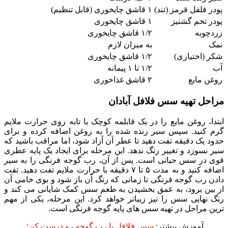
پودر فلفل قرمز (تند)
۱ قاشق چایخوری (قابل تنظیم)
پودر تخم گشنیز
۱ قاشق چایخوری
زردچوبه
۱/۲ قاشق چایخوری
نمک
به میزان لازم
شکر (اختیاری)
۱/۲ قاشق چایخوری
آب
۱/۲ تا ۱ پیمانه
روغن مایع
۲ قاشق غذاخوری
مراحل تهیه سس فلافل آبادان
ابتدا، روغن مایع را در یک قابلمه کوچک یا تابه روی حرارت ملایم
گرم کنید. سپس سیر رنده شده را به روغن اضافه کرده و برای
حدود یک دقیقه تفت دهید تا عطر آن آزاد شود، اما مراقب باشید که
سیر نسوزد و تغییر رنگ ندهد. این مرحله برای ایجاد یک پایه عطری
قوی در سس حیاتی است. پس از آن، رب گوجه فرنگی را به سیر
اضافه کنید و به مدت ۵ تا ۷ دقیقه با حرارت ملایم تفت دهید. تفت
دادن رب گوجه فرنگی تا زمانی که رنگ آن باز شود و بوی خامی آن
از بین برود، به عمق بخشیدن به طعم سس کمک شایانی می کند و
رنگ نهایی سس را نیز زیباتر خواهد کرد. این مرحله، یکی از مهم
ترین مراحل در تهیه سس های پایه گوجه فرنگی است.
آموزش بیشتر:
سس فلافل با رب گوجه رو درست کن؛