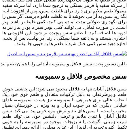
از سرکه سفید یا قرمز بستگی به ترجیح شما دارد، اما سرکه سفید
معمولا طعم ملایم تری دارد. برای غلظت سس، پس از افزودن آب،
بگذارید سس به آرامی بجوشد تا به غلظت دلخواه برسد. اگر سس را
برای نگهداری طولانی مدت آماده می کنید، کمی غلیظ تر باشد بهتر
است. در صورت تمایل، می توانید کمی پودر سیر یا پودر پیاز نیز به
ادویه ها اضافه کنید تا طعم سس پیچیده تر شود. این افزودنی ها
اختیاری هستند و به ذائقه شما بستگی دارند. در نهایت، پس از پخت،
اجازه دهید سس کمی خنک شود تا طعم ها به خوبی جا بیفتند.
با این دستور پخت، سس فلافل و سمبوسه آبادانی را با همان طعم تن
سس مخصوص فلافل و سمبوسه
سس فلافل آبادان تنها به فلافل محدود نمی شود؛ این چاشنی خوش
طعم و پرطرفدار، به دلیل ترکیبات متعادل و طعم قوی خود، یک
انتخاب عالی برای همراهی با سمبوسه نیز هست. سمبوسه، غذای
خیابانی دیگری که در جنوب ایران و به ویژه در خوزستان بسیار
محبوب است، با سس های تند و ترش مزه خوبی پیدا می کند. سس
فلافل آبادان با تندی ملایم و ترشی دلنشین خود، می تواند طعم
سیب زمینی، گوشت یا سبزیجات موجود در سمبوسه را به خوبی
تکمیل کند و تجربه ای لذیذ از این غذای محلی را ارائه دهد. این تطبیق