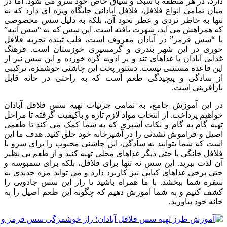
دارد، در هر منطقه با سبک و سیاق خاص خود سرو می شود. اما در
میان تمامی انواع فلافل، فلافل آبادانی جایگاه ویژه ای دارد که نه
تنها به خاطر تردی و عطر نخود آن، بلکه به دلیل سس مخصوصی
که همراهش می آید، شهرت یافته است. این سس که به “سس انبه”
یا “سس قرمز” در آبادان معروف است، قلب تپنده تجربه فلافل
خوری در این شهر بندری و گرمسیری خوزستان است. فرهنگ
غذایی آبادان با غذاهای تند و پر ادویه گره خورده و این سس نیز از
این قاعده مستثنی نیست. دستور پخت این چاشنی خوشمزه، ترکیبی
از سادگی و پیچیدگی طعم است که به راحتی در خانه قابل
بازآفرینی است.
در این آموزش جامع، به تمامی جزئیات تهیه سس فلافل آبادان
خواهیم پرداخت. از انتخاب مواد لازم تازه و باکیفیت گرفته تا مراحل
تهیه گام به گام و نکات آشپزی که به شما کمک می کند تا طعمی
اصیل و فراموش نشدنی را در آشپزخانه خود خلق کنید. هدف ما این
است که شما بتوانید به سادگی، این چاشنی محبوب را برای سرو با
فلافل خانگی یا حتی دیگر غذاهای محلی تهیه کنید و از طعم بی نظیر
آن لذت ببرید. این سس نه تنها برای فلافل، بلکه برای سمبوسه و
حتی برخی غذاهای کبابی نیز کاربرد دارد و می تواند مزه جدیدی به
سفره شما ببخشد. با ما همراه باشید تا راز این سس جادویی را
کشف کنیم و به شما آموزش دهیم که چگونه این طعم اصیل را به
خانه خود بیاورید.