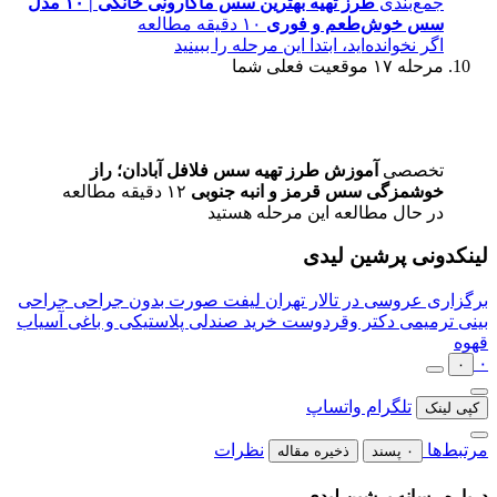
جمع‌بندی
طرز تهیه بهترین سس ماکارونی خانگی | ۱۰ مدل
سس خوش‌طعم و فوری
۱۰ دقیقه مطالعه
اگر نخوانده‌اید، ابتدا این مرحله را ببینید
مرحله ۱۷
موقعیت فعلی شما
تخصصی
آموزش طرز تهیه سس فلافل آبادان؛ راز
خوشمزگی سس قرمز و انبه جنوبی
۱۲ دقیقه مطالعه
در حال مطالعه این مرحله هستید
لینکدونی پرشین لیدی
برگزاری عروسی در تالار تهران
لیفت صورت بدون جراحی
جراحی
بینی ترمیمی دکتر وقردوست
خرید صندلی پلاستیکی و باغی
آسیاب
قهوه
۰
۰
تلگرام
واتساپ
کپی لینک
مرتبط‌ها
نظرات
۰ پسند
ذخیره مقاله
درباره رسانه پرشین لیدی