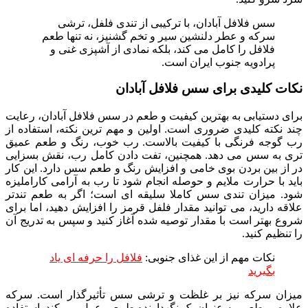
سس فلافل آبادان، با ترکیبی از تندی فلفل، ترشی
سرکه و عطر دلنشین سیر و تخم گشنیز، نه تنها طعم
فلافل را کامل می کند، بلکه نمادی از آشپزی غنی و
پرادویه جنوب ایران است.
نکات کلیدی برای سس فلافل آبادان
برای دستیابی به بهترین کیفیت و طعم در سس فلافل آبادان، رعایت
چند نکته کلیدی ضروری است. اولین و مهم ترین نکته، استفاده از
رب گوجه فرنگی با کیفیت بالاست. رب خوب، رنگ و طعم عمیق
تری به سس می دهد. همچنین، تفت دادن کامل رب، نقش بسزایی
در از بین بردن بوی خامی و افزایش رنگ و طعم سس دارد. این کار
باید با حرارت ملایم و حوصله انجام شود تا رب به آرامی کاراملیزه
شود. میزان تندی سس کاملا سلیقه ای است؛ اگر به طعم تندتر
علاقه دارید، می توانید مقدار فلفل قرمز را افزایش دهید، اما برای
شروع بهتر است با مقدار توصیه شده آغاز کنید و سپس به تدریج آن
را تنظیم کنید.
نکات مهم از این غذای جنوبی:
فلافل را حرفه ای یاد
بگیرید
میزان سرکه نیز بر غلظت و ترشی سس تأثیرگذار است. سرکه
علاوه بر طعم، به عنوان یک نگهدارنده طبیعی عمل می کند. استفاده