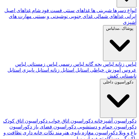
انواع دسرها
شیرینی ها
غذاهای سنتی
فست فود
شام
غذاهای اصیل
ایرانی
غذاهای شمالی
غذای جنوبی
نوشیدنی و بستنی
مهارت های
آشپزی
پوشاک ،مدلباس
لباس زنانه
لباس بچه گانه
لباس رسمی
لباس زمستانی
لباس
عروس
آموزش خیاطی
استایل
استایل زنانه
استایل پاییزی
استایل
تابستانی
کفش
دکوراسیون داخلی
دکوراسیون آشپزخانه
دکوراسیون اتاق خواب
دکوراسیون اتاق کودک
دکوراسیون حمام و دستشویی
دکوراسیون فضای باز
دکوراسیون
باغ و ویلا
دکوراسیون مغازه
بانوی هنرمند
نکات خانه داری
نظافت و
پاکیزگی
دستگاه تصفیه آب
مبل