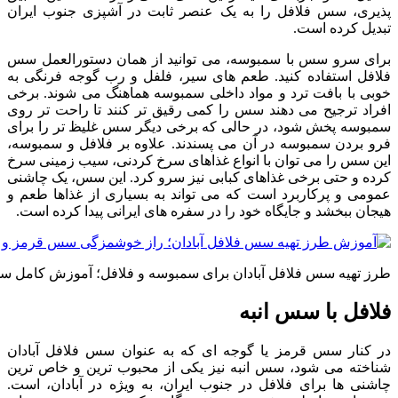
پذیری، سس فلافل را به یک عنصر ثابت در آشپزی جنوب ایران
تبدیل کرده است.
برای سرو سس با سمبوسه، می توانید از همان دستورالعمل سس
فلافل استفاده کنید. طعم های سیر، فلفل و رب گوجه فرنگی به
خوبی با بافت ترد و مواد داخلی سمبوسه هماهنگ می شوند. برخی
افراد ترجیح می دهند سس را کمی رقیق تر کنند تا راحت تر روی
سمبوسه پخش شود، در حالی که برخی دیگر سس غلیظ تر را برای
فرو بردن سمبوسه در آن می پسندند. علاوه بر فلافل و سمبوسه،
این سس را می توان با انواع غذاهای سرخ کردنی، سیب زمینی سرخ
کرده و حتی برخی غذاهای کبابی نیز سرو کرد. این سس، یک چاشنی
عمومی و پرکاربرد است که می تواند به بسیاری از غذاها طعم و
هیجان ببخشد و جایگاه خود را در سفره های ایرانی پیدا کرده است.
طرز تهیه سس فلافل آبادان برای سمبوسه و فلافل؛ آموزش کامل سس ق
فلافل با سس انبه
در کنار سس قرمز یا گوجه ای که به عنوان سس فلافل آبادان
شناخته می شود، سس انبه نیز یکی از محبوب ترین و خاص ترین
چاشنی ها برای فلافل در جنوب ایران، به ویژه در آبادان، است.