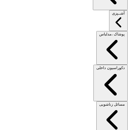
آشــپزی
پوشاک ،مدلباس
دکوراسیون داخلی
مسائل زناشویی