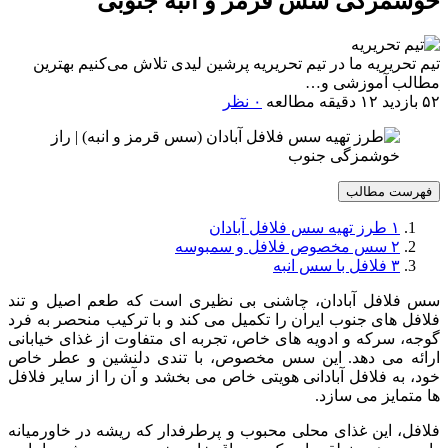
خوشمزگی سس قرمز و انبه جنوبی
تیم تحریریه
ما در تیم تحریریه پرشین لیدی تلاش می‌کنیم بهترین
مطالب آموزشی و…
۵۲ بازدید
۱۲ دقیقه مطالعه
۰ نظر
فهرست مطالب
۱
طرز تهیه سس فلافل آبادان
۲
سس مخصوص فلافل و سمبوسه
۳
فلافل با سس انبه
سس فلافل آبادان، چاشنی بی نظیری است که طعم اصیل و تند
فلافل های جنوب ایران را تکمیل می کند و با ترکیب منحصر به فرد
گوجه، سرکه و ادویه های خاص، تجربه ای متفاوت از غذای خیابانی
ارائه می دهد. این سس مخصوص، با تندی دلنشین و عطر خاص
خود، به فلافل آبادانی هویتی خاص می بخشد و آن را از سایر فلافل
ها متمایز می سازد.
فلافل، این غذای محلی محبوب و پرطرفدار که ریشه در خاورمیانه