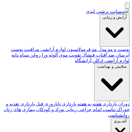
آرایش و زیبایی
پوست و مو
مدل مو
فرمولاسیون لوازم آرایشی
مراقبت پوست
آبرسان
ضد آفتاب
فیشال
تقویت موی
آلوئه‌ ورا
روغن سیاه دانه
لوازم آرایشی
ادکلن
آرایشگاه
سلامتی و بهداشت
دوران بارداری
هفته به هفته بارداری
ناباروری
قبل بارداری
تغذیه و
خوراک
تناسب اندام
جراحی زیبایی
نوزاد و کودکان
بیماری های زنان
روانشناسی
آشــپزی