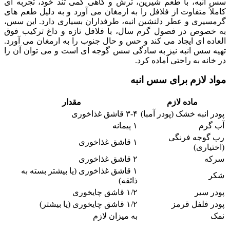
سس انبه، با طعم شیرین، ترش و گاهی کمی تند خود، تجربه ای
کاملاً متفاوت از فلافل را به ارمغان می آورد و به دلیل طعم های
گرمسیری و عطر دلنشین انبه، طرفداران بسیاری دارد. این سس،
به خصوص در فصول گرم سال، با فلافل تازه و داغ ترکیب فوق
العاده ای ایجاد می کند و حس و حال جنوب را به ارمغان می آورد.
تهیه سس انبه نیز به سادگی سس گوجه ای است و می توان آن را
در خانه به راحتی آماده کرد.
مواد لازم برای سس انبه
ماده لازم
مقدار
پودر انبه خشک (پودر آمبا)
۳-۴ قاشق غذاخوری
آب گرم
۱ پیمانه
رب گوجه فرنگی
۱ قاشق غذاخوری
(اختیاری)
سرکه
۲ قاشق غذاخوری
۱ قاشق غذاخوری (یا بیشتر بسته به
شکر
ذائقه)
پودر سیر
۱/۲ قاشق چایخوری
پودر فلفل قرمز
۱/۲ قاشق چایخوری (یا بیشتر)
نمک
به میزان لازم