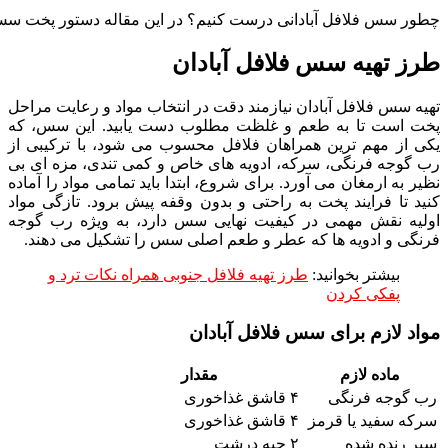
چطور سس فلافل آبادانی درست کنیم؟ در این مقاله دستور پخت سس 
طرز تهیه سس فلافل آبادان
تهیه سس فلافل آبادان نیازمند دقت در انتخاب مواد و رعایت مراحل
پخت است تا به طعم و غلظت مطلوب دست یابید. این سس، که
یکی از مهم ترین همراهان فلافل محسوب می شود، با ترکیبی از
رب گوجه فرنگی، سرکه، ادویه های خاص و کمی تندی، مزه ای بی
نظیر به ارمغان می آورد. برای شروع، ابتدا باید تمامی مواد را آماده
کنید تا فرایند پخت به راحتی و بدون وقفه پیش برود. تازگی مواد
اولیه نقش مهمی در کیفیت نهایی سس دارد، به ویژه رب گوجه
فرنگی و ادویه ها که عطر و طعم اصلی سس را تشکیل می دهند.
بیشتر بخوانید:
طرز تهیه فلافل جنوبی همراه نکات ترد و
پفکی کردن
مواد لازم برای سس فلافل آبادان
ماده لازم
مقدار
رب گوجه فرنگی
۴ قاشق غذاخوری
سرکه سفید یا قرمز
۴ قاشق غذاخوری
سیر رنده شده
۲ حبه درشت