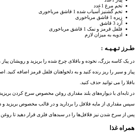
تخم مرغ 1عدد
تخم گشنیز آسیاب شده 1 قاشق مرباخوری
زیره 1 قاشق مرباخوری
آرد 3 قاشق
فلفل قرمز و نمک 1 قاشق مرباخوری
ادویه به میزان لازم
طـرز تـهـیـه :
در یک کاسه بزرگ، نخوده و باقلای چرخ شده را بریزید و رویشان پیاز رن
پیاز و سیر را ریز رنده کنید و به دلخواهتان فلفل قرمز اضافه کنید. اصل
باقلا را می توانید حذف کنید.
در تابه‌ای با دیواره‌های بلند مقداری روغن مخصوص سرخ کردن بریزید و
سپس مقداری از مایه فلافل را بردارید و در قالب مخصوص بریزید و در
پس از سرخ شدن نیز فلافل‌ها را در سبدهای فلزی قرار دهید تا روغن اض
همراه غذا