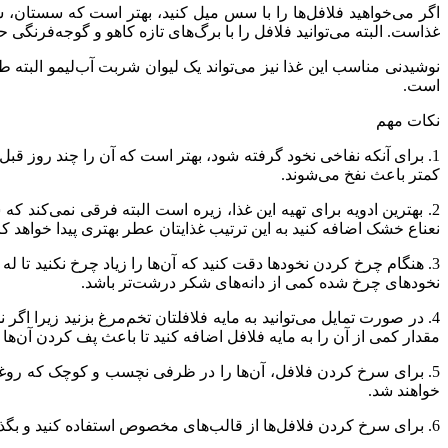
اگر می‌خواهید فلافل‌ها را با سس میل کنید، بهتر است که سستان، 
غذاست. البته می‌توانید فلافل را با برگ‌های تازه کاهو و گوجه‌فرنگی
نوشیدنی مناسب این غذا نیز می‌تواند یک لیوان شربت آب‌لیمو البته ط
است.
نکات مهم
1. برای آنکه نفاخی نخود گرفته شود، بهتر است که آن را چند روز قبل 
کمتر باعث نفخ می‌شوند.
2. بهترین ادویه برای تهیه این غذا، زیره است البته فرقی نمی‌کند ک
نعناع خشک اضافه کنید به این ترتیب غذایتان عطر بهتری پیدا خواهد کر
3. هنگام چرخ کردن نخودها دقت کنید که آن‌ها را زیاد چرخ نکنید تا 
نخودهای چرخ شده کمی از دانه‌های شکر درشت‌تر باشد.
4. در صورت تمایل می‌توانید به مایه فلافلتان تخم‌مرغ بزنید زیرا اگر
مقدار کمی از آن را به مایه فلافل اضافه کنید تا باعث پف کردن آن‌ها 
5. برای سرخ کردن فلافل، آن‌ها را در ظرفی نچسب و کوچک که روغن ع
خواهند شد.
6. برای سرخ کردن فلافل‌ها از قالب‌های مخصوص استفاده کنید و بگذارید تا روغن کاملاً داغ شود به این ترتیب باز هم شرایطی را فراهم کرده‌اید که فلافل‌های آماده‌شده ترد باشند.