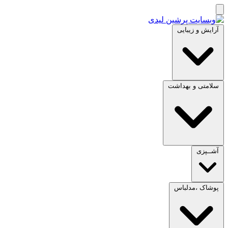
آرایش و زیبایی
سلامتی و بهداشت
آشــپزی
پوشاک ،مدلباس