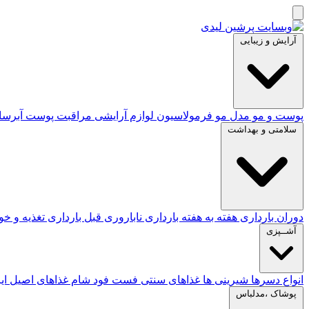
آرایش و زیبایی
پوست و مو
مدل مو
فرمولاسیون لوازم آرایشی
مراقبت پوست
آبرس
سلامتی و بهداشت
دوران بارداری
هفته به هفته بارداری
ناباروری
قبل بارداری
تغذیه و خ
آشــپزی
انواع دسرها
شیرینی ها
غذاهای سنتی
فست فود
شام
غذاهای اصیل ای
پوشاک ،مدلباس