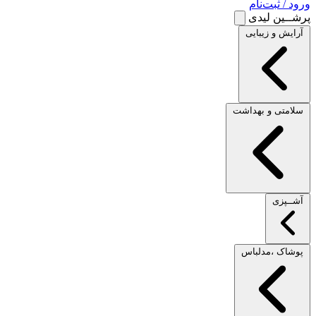
ورود / ثبت‌نام
پرشــین لیدی
آرایش و زیبایی
سلامتی و بهداشت
آشــپزی
پوشاک ،مدلباس