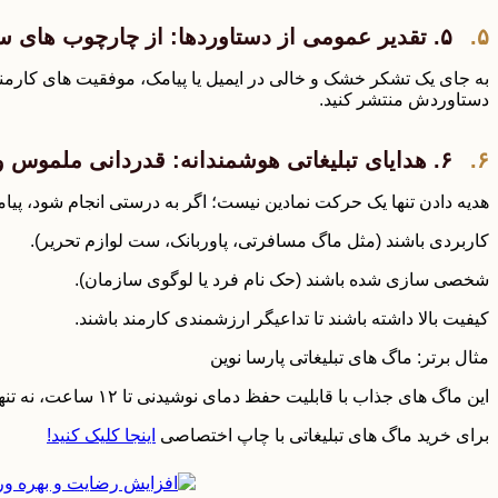
۵. تقدیر عمومی از دستاوردها: از چارچوب های سنتی فراتر بروید!
به جای یک تشکر خشک و خالی در ایمیل یا پیامک، موفقیت های کارمن
دستاوردش منتشر کنید.
۶. هدایای تبلیغاتی هوشمندانه: قدردانی ملموس و ماندگار
هدیه دادن تنها یک حرکت نمادین نیست؛ اگر به درستی انجام شود، پیام
کاربردی باشند (مثل ماگ مسافرتی، پاوربانک، ست لوازم تحریر).
شخصی سازی شده باشند (حک نام فرد یا لوگوی سازمان).
کیفیت بالا داشته باشند تا تداعیگر ارزشمندی کارمند باشند.
مثال برتر: ماگ های تبلیغاتی پارسا نوین
این ماگ های جذاب با قابلیت حفظ دمای نوشیدنی تا ۱۲ ساعت، نه تنها نیاز روزمره هر خانم شاغلی را رفع میکند، بلکه با طراحی لاکچری و امکان چاپ لوگو، تبلیغاتی نامحسوس برای برند شماست!
برای خرید ماگ های تبلیغاتی با چاپ اختصاصی
اینجا کلیک کنید!