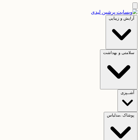
آرایش و زیبایی
سلامتی و بهداشت
آشــپزی
پوشاک ،مدلباس