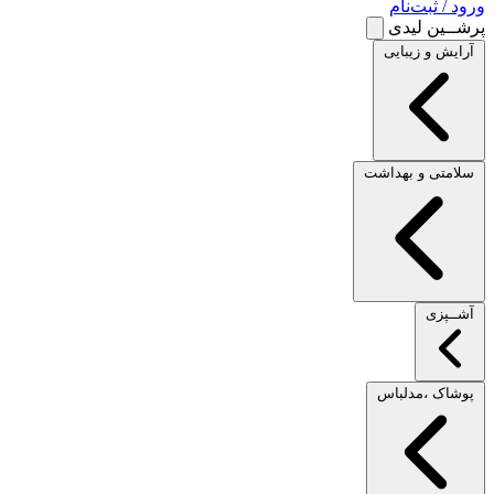
ورود / ثبت‌نام
پرشــین لیدی
آرایش و زیبایی
سلامتی و بهداشت
آشــپزی
پوشاک ،مدلباس