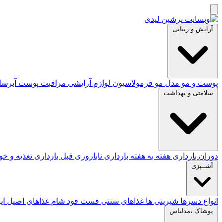
آرایش و زیبایی
پوست و مو
مدل مو
فرمولاسیون لوازم آرایشی
مراقبت پوست
آبرس
سلامتی و بهداشت
دوران بارداری
هفته به هفته بارداری
ناباروری
قبل بارداری
تغذیه و خ
آشــپزی
انواع دسرها
شیرینی ها
غذاهای سنتی
فست فود
شام
غذاهای اصیل ای
پوشاک ،مدلباس