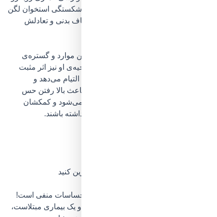
می‌شود و احتمال زمین‌خوردن و تجربه‌ی
شکستگی استخوان لگن
در سن بالا
نیز کاهش می‌یابد، چراکه انعطاف بدنی و تعادلش
بهبود یافته‌است.
با این‌همه، فواید ورزش تنها محدود به همین موارد و گستره‌ی
جسم فرد مسن نیست، بلکه بسیار بر روحیه‌ی او نیز اثر مثبت
دارد.
ورزش اختلال خواب در سالمندان را التیام می‌دهد
و
اضطراب را از آن‌ها دور می‌کند. به‌علاوه باعث
بالا رفتن حس
استقلال و اعتمادبه‌نفس افراد سالخورده
می‌شود و کمکشان
می‌کند تا احساس بهتری نسبت‌به زندگی داشته باشند.
ارتباط میان سالمندان و کودکان
6. افکار منفی‌اش را با خودمراقبتی جایگزین کنید
البته که سالمندی دوره‌ی هجوم افکار و احساسات منفی است!
بدنی که دیگر توان چندانی ندارد و به هزار و یک بیماری مبتلاست،