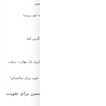
3. با عزیز سالخورده‌تان تعامل داشته باشید
۴
4. بزرگ‌تر عزیزتان را تشویق کنید که به خود برسد!
۵
5. ورزش را فراموش نکنید
۶
6. افکار منفی‌اش را با خودمراقبتی جایگزین کنید
۷
7. او را در کارهای روزمره دخیل کنید
۸
۸. او را به شروع یک سرگرمی یا یادگیری یک مهارت ترغیب
۹
کنید
خانه‌ی سالمندان پارسایان: لبخند و حس خوب برای سالمندان!
۱۰
8 راه ایجاد حس خوب در افراد مسن برای تقویت
اعتمادبه‌ نفس آن‌ ها