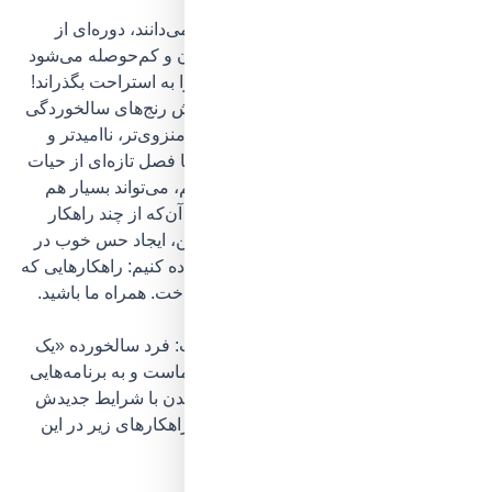
بسیاری
به‌اشتباه سالمندی را خزان عمر می‌دانن
د، دوره‌ای از
زندگی که با رسیدن به آن فرد بیمار، ناتوان و کم‌حوصله می‌شود
و باید فقط در خانه بنشیند و تمام وقتش را به استراحت بگذراند!
در حقیقت همین ذهنیت‌ها هستند که بر آتش
رنج‌های سالخوردگی
می‌دمند و بزرگ‌ترهای عزیزمان را هرچه منزوی‌تر، ناامیدتر و
خموده‌تر می‌کنند، درحالی‌که
سالمندی تنها فصل تازه‌ای از حیات
است
که حتی اگر آن را پاییز درنظر بگیریم، می‌تواند بسیار هم
رنگارنگ و خارق‌العاده باشد، تنها به شرط آن‌که ا
ز چند راهکار
ساده در جهت تغییر سبک زندگی فرد مسن، ایجاد حس خوب در
او و بالا بردن سطح اعتمادبه‌نفسش استفاده کنیم
: راهکارهایی که
در این مطلب به معرفی آن‌ها خواهیم پرداخت. همراه ما باشید.
اولین قدم تغییر ذهنیت‌های کلیشه‌ای است: فرد سالخورده «یک
پایش لب گور» نیست، او هم مثل همه‌ی ماست و به برنامه‌هایی
برای زندگی، لذت بردن از آن و سازگار شدن با شرایط جدیدش
نیاز دارد؛ پس کافی‌ست تا با دنبال کردن راهکارهای زیر در این
مسیر همراهی‌اش کنیم: