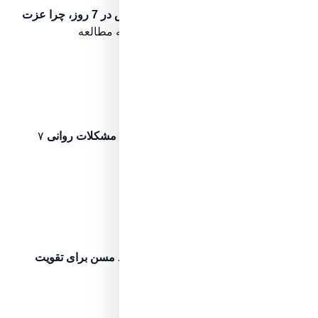
عمیق‌تر شدن
چگونگی افزایش عزت نفس در 7 روز، چرا عزت
نفس تا این حد حائز اهمیت است؟
۷ دقیقه مطالعه
اگر نخوانده‌اید، ابتدا این مرحله را ببینید
مرحله ۶
پیش‌نیاز مطالعه
عمیق‌تر شدن
فواید گروه درمانی در بهبود مشکلات روانی
۷
دقیقه مطالعه
اگر نخوانده‌اید، ابتدا این مرحله را ببینید
مرحله ۷
موقعیت فعلی شما
درک میانی
8 راه ایجاد حس خوب در افراد مسن برای تقویت
اعتمادبه‌ نفس آن‌ ها
۸ دقیقه مطالعه
در حال مطالعه این مرحله هستید
مرحله ۸
مرحله بعد