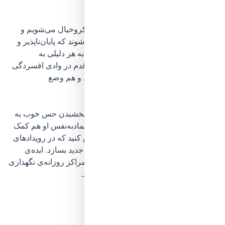
۱. سالمند نباید تنها بماند
مثل همه‌ی ما که در تنهایی اسیر یک‌دنیا فکروخیال می‌شویم و
رنج‌هایمان در چشممان آن‌چنان بزرگ می‌شوند که پایان‌ناپذیر و
بی‌راه‌حل به‌نظر می‌رسند، فرد مسنی که به هر دلیلی به
گوشه‌گیری روی آورده‌است نیز آرام‌آرام قدم در وادی افسردگی
می‌گذارد و به‌تبع، هم روحیه‌اش را می‌بازد و هم وضع
جسمانی‌اش بدتر خواهد شد.
پس به‌عنوان
یکی از مهم‌ترین راهکارهای بخشیدن حس خوب
به
سالمندان
عزیز که می‌تواند به افزایش اعتمادبه‌نفس او هم کمک
کند، علاوه‌بر وقت گذراندن با او، تشویقش کنید که در رویدادهای
جمعی شرکت نماید و برای خود ارتباطات جدید بسازد.
ایده‌ی
کانون‌های بازنشستگی،
خانه‌ سالمندان
و مراکز روزانه‌ی نگهداری
از افراد مسن
را در این زمینه بررسی کنید.
لذت والدین از صحبت با فرزندان