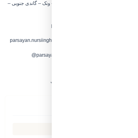
نشانی سرای سالمندان پارسایان: تهران – ونک – گاندی جنوبی –
کوچه 18 – پلاک 7
وب‌ سایت: parsayannursinghome.com
اینستاگرام خانه سالمندان پارسایان: parsayan.nursiinghome
کانال تلگرام پارسایان: parsayannursiinghome@
امتیاز ۵ از ۵ – ۱ رای
نظرات مراجعه‌کنندگان
(۰ نظر)