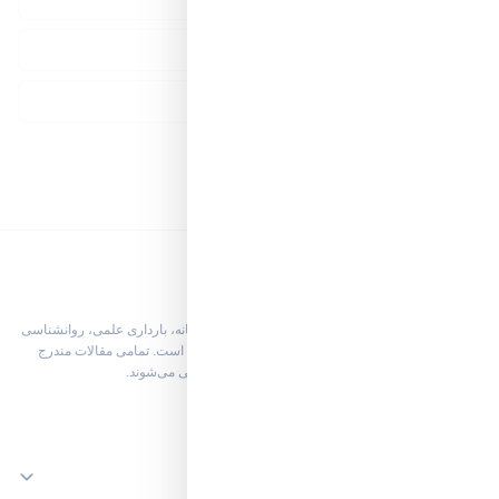
خرید صندلی پلاستیکی و باغی
آسیاب قهوه
درباره رسانه پرشین لیدی
پرشین لیدی پورتال تخصصی و آکادمیک سبک زندگی زنانه، بارداری علمی، روانشناسی
بهداشت روان بانوان و زیبایی طبیعی با رویکرد ارگانیک است. تمامی مقالات مندرج
توسط بورد تخصصی پزشکان و ویراستاران ارشد بازبینی می‌شوند.
زیبایی و مراقبت پوست