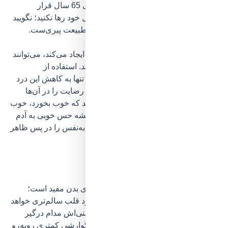
معرض
خطر بروز سوءتغذیه در افراد بالای 65 سال
قرار
می‌گیرند. در چنین مواقعی، آن‌ها را به حال خود رها نکنید؛ نگویید
«حق دارد» و نپذیرید که این هم جزوی از طبیعت پیری‌ست.
برخی بیماری‌ها مانند زونا که درد شدیدی ایجاد می‌کند، می‌توانند
تأثیر منفی بر روحیه سالمندان داشته باشند. استفاده از
روش‌های
درمان درد زونا در سالمندان
نه تنها به کاهش این درد
کمک می‌کند، بلکه می‌تواند حس آرامش و رضایت را در آن‌ها
تقویت کند. بزرگ‌تر عزیزتان را تشویق کنید که خوب بخورد، خوب
بخوابد و شیک بپوشد. رسیدگی به خود همیشه حس خوبی به آدم
می‌دهد و آن‌وقت است که می‌توان اعتمادبه‌نفس را در پس ظاهر
مرتب و لبخندهای شاد او دید.
5. ورزش را فراموش نکنید
دیگر همه می‌دانند که ورزش تا چه حد برای بدن مفید است؛
سالمندی که فعالیت جسمانی منظمی دارد قلب سالم‌تری خواهد
داشت
، به‌واسطهٔ قوی‌تر شدن سیستم ایمنی‌اش مدام درگیر
بیماری‌های جدید نخواهد شد، با مشکلات گوارشی کمتری روبه‌رو