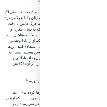
3. با عزیز سالخورده‌تان تعامل داشته باشید
هرچه نباشد، او چند پیراهن بیشتر از شما پاره کرده‌است!
حتی اگر
اختلاف عقیده‌ی زیادی با هم دارید، دغدغه‌هایتان را با بزرگ‌تر خود
در میان بگذارید
و از او مشورت بخواهید. به حرف‌هایش با دقت
گوش دهید و با سؤال پرسیدن تلاش کنید که به دنیای فکری و
نیازها و منظورهای اصلی‌اش نزدیک شوید. در مکالمه‌هایتان با او
جوری رفتار نکنید که انگار کودک است، بلکه
از ارتباط چشمی،
مطرح کردن مسائل روزمره و حتی شوخی استفاده کنید.
این‌ها
که بخشی از
قوانین ارتباط مؤثر با افراد مسن
هستند، بسیار به
بهبود اعتمادبه‌نفس آن‌ها کمک می‌کنند و میل به انزواطلبی و
احساس درک نشدن و وصله‌ی ناجور بودن را در آن‌ها کاهش
می‌دهند.
4. بزرگ‌تر عزیزتان را تشویق کنید که به خود برسد!
بسیاری از سالمندان به اصطلاح «خود را رها کرده‌اند»! آن‌ها
نه‌تنها به کیفیت زندگی و ظاهرشان اهمیتی نمی‌دهند، بلکه آن‌قدر
بی‌حال‌وحوصله‌اند که حتی به تغذیه‌ی خود هم نمی‌رسند و در