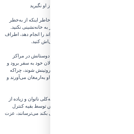
2. به بهانه‌ی مراقبت، استقلال سالمند را از او نگیرید
نترسید، و نترسانید!
بزرگ‌تر عزیزتان را به‌خاطر اینکه از به‌خطر
افتادن سلامتی او بیم دارید، محدود و وادار به خانه‌نشینی نکنید.
درعوض بگذارید خودش کارهایی که می‌تواند را انجام دهد، اطراف
را برایش ایمن و هرجا که لازم شد همراهی‌اش کنید.
اجازه دهید تجربه‌های خودش را بسازد، با دوستانش در مراکز
سالمندان و تیم‌های دوستانه هم سن و سالان خود به سفر برود و
گردش در طبیعت و بازی با حیوانات جزو روتینش شوند، چراکه
همین چیزها هستند که حس خوب را برای او به‌ارمغان می‌آورند و
اعتمادبه‌نفسش را می‌سازند.
به‌یاد داشته باشید، آدمی که احساس کند به‌کلی ناتوان و زیاده از
حد به دیگران وابسته است یا تمام حرکاتش توسط بقیه کنترل
می‌شوند و مدام او را از اینکه بخواهد کاری بکند می‌ترسانند، عزت
و اعتماد به نفسی برایش باقی نمی‌ماند.