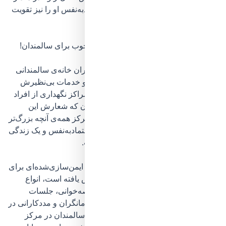
شده‌اند لذت ببرد؛ این‌گونه است که اعتمادبه‌نفس او را نیز تقویت
خواهید کرد.
خانه‌ی سالمندان پارسایان: لبخند و حس خوب برای سالمندان!
در منطقه‌ی خوش‌آب‌وهوای شمیرانات تهران خانه‌ی سالمندانی
واقع شده‌است که با تجربه‌ی بیست‌ساله و خدمات بی‌نظیرش
توانسته به
رت
به‌ی ۱ کشوری در بین دیگر مراکز نگهداری از افراد
مسن
دست یابد،
سرای سالمندان پارسایان
که شعارش این
است: «با لبخند وارد شوید!»، چراکه این مرکز همه‌ی آنچه بزرگ‌تر
عزیز شما برای داشتن احساسی خوب، اعتمادبه‌نفس و یک زندگی
باکیفیت نیاز دارد را در خود جای داده‌است.
به‌عنوان مثال
، در پارسایان فضای مجزا و ایمن‌سازی‌شده‌ای برای
ورزش و سرگرمی عزیزان مقیم اختصاص یافته‌ ا
ست
، انواع
کلاس‌های آموزشی، رویدادهای شعر و قصه‌خوانی، جلسات
گروه‌درمانی و… برگزار می‌شود، روان‌درمانگران و مددکارانی در
جهت همراهی، هم‌دلی و مهارت‌آموزی به سالمندان در مرکز