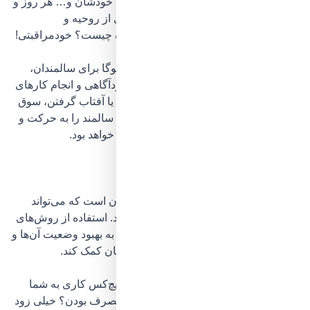
بازنشستگی، رفتن بچه‌ها سر خانه‌وزندگی خودشان و… هر روز و
هر روز فرد مسن را دوره می‌کنند و چیزی از روحیه و
اعتمادبه‌نفس او باقی نمی‌گذارند. اما چاره چیست؟
خودمراقبتی!
فرد مسن را به‌سوی تجربه‌ی مدیتیشن و یوگا برای سالمندان،
گرفتن کمک حرفه‌ای در جهت افزایش خودآگاهی و انجام کارهای
کوچکی که دوستشان دارد، مثل پیاده‌روی یا آفتاب گرفتن، سوق
دهید.
داشتن یکی دو هدف دست‌یافتنی که سالمند را به حرکت و
استمرار وامی‌دارند نیز ایده‌ی بسیار خوبی خواهد بود.
7. او را در کارهای روزمره دخیل کنید
سرگیجه یکی از مشکلات رایج در سالمندان است که می‌تواند
زندگی روزمره آن‌ها را تحت تأثیر قرار دهد. استفاده از روش‌های
درمان خانگی سرگیجه سالمندان
می‌تواند به بهبود وضعیت آن‌ها و
افزایش احساس آرامش و اعتمادبه‌نفسشان کمک کند.
فرض کنید از اعضای یک تیم هستید، اما هیچ‌کس کاری به شما
نمی‌سپرد. احساستان چه خواهد بود؟ بی‌مصرف بودن؟ خیلی زود