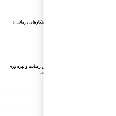
درک میانی
علل دیر راه افتادن کودک + راهکارهای درمانی
۶
دقیقه مطالعه
پس از مقاله فعلی، این مرحله را بخوانید
مرحله ۹
مرحله بعد
تسلط نسبی
حرکت تاثیرگذار برای افزایش رضایت و بهره وری
کارمندان خانم در سازمانها
۷ دقیقه مطالعه
پس از مقاله فعلی، این مرحله را بخوانید
لینکدونی پرشین لیدی
لیفت صورت بدون جراحی
جراحی بینی ترمیمی دکتر وقردوست