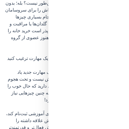
اعتمادبه‌نفس خود را از دست می‌دهید؛ این‌طور نیست؟ بله؛ بدون
شک
سالمند عزیز
شما دیگر نیروی جوانی‌اش را برای سروسامان
دادن به کارها ندارد، اما هنوز هم از پس انجام بسیاری چیزها
برمی‌آید، پس
وظایفی از قبیل رسیدگی به گلدان‌ها
یا
مراقبت و
آموزش به کودک
حتی درصورتی‌که امکان‌پذر است
خرید خانه
را
به او بسپارید تا احساس کند مفید است و هنوز عضوی از گروه
به‌شمار می‌آید.
۸. او را به شروع یک سرگرمی یا یادگیری یک مهارت ترغیب کنید
چقدر اعتمادبه‌نفستان بالا می‌رود وقتی یک مهارت جدید یاد
می‌گیرید؟ برای زمان‌هایی که حالتان خوش نیست و تحت هجوم
استرس و افکار منفی هستید سرگرمی‌ای دارید که حال خوب را
به شما برگرداند؟ بله؛ همان‌طور که شما به چنین چیزهایی نیاز
دارید، بزرگ‌تر عزیزتان هم به آن‌ها نیاز دارد!
پس سالمندان را تشویق کنید؛ در کلاس‌های آموزشی ثبت‌نام کند
،
بالأخره چیزی که همه‌ی عمر به یادگیری‌اش علاقه داشته را
بیاموزد و از این احساس که ذهن و جسمش فعال‌تر و قدرتمندتر