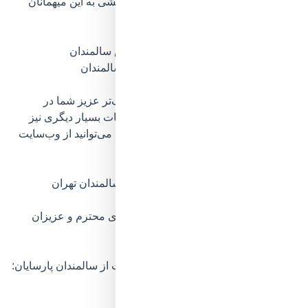
حضور دارند و حتی
خدمات آرایشی و پیرایشی
به این میهمانان
پرسن‌وسال و گرانقدر ارائه می‌گردد!
ایجاد حس خوب و تقویت اعتماد به‌نفس سالمندان
البته این‌ها همه‌ی امکاناتی نیستند که بزرگ‌تر عزیز شما در
پارسایان از آن‌ها بهره‌مند خواهد شد، خدمات بسیار دیگری نیز
وجود دارند که برای اطلاع از جزئیات آن‌ها می‌توانید از وب‌سایت
این مرکز دیدن کنید.
راه‌های ارتباطی با پارسایان بهترین خانه سالمندان تهران
شماره واتس آپ جهت مشاوره خانواده‌های محترم و عزیزان
خارج از کشور: 09197837811
شماره تماس با مرکز توانبخشی و مراقبت از سالمندان پارسایان:
02188790525