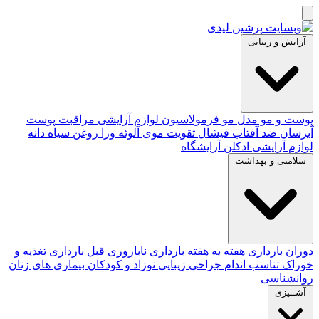
آرایش و زیبایی
پوست و مو
مدل مو
فرمولاسیون لوازم آرایشی
مراقبت پوست
آبرسان
ضد آفتاب
فیشال
تقویت موی
آلوئه‌ ورا
روغن سیاه دانه
لوازم آرایشی
ادکلن
آرایشگاه
سلامتی و بهداشت
دوران بارداری
هفته به هفته بارداری
ناباروری
قبل بارداری
تغذیه و
خوراک
تناسب اندام
جراحی زیبایی
نوزاد و کودکان
بیماری های زنان
روانشناسی
آشــپزی