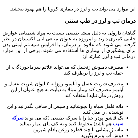
این موارد می تواند تب و لرز در بیماری کرونا را هم بهبود ببخشد.
درمان تب و لرز در طب سنتی
گیاهان داروئی به دلیل منشا طبیعی نسبت به مواد شیمیایی عوارض
جانبی کمتری دارند و امروزه به عنوان منبعی آنتی اکسیدان در نظر
گرفته می شوند که علاوه بر درمان، با افزایش سیستم ایمنی بدن
برای پیشگیری از بیماری ها استفاده می شوند. برخی از این موارد
درمانی تب و لرز عبارتد از:
مصرف دمنوش زنجبیل که می‌تواند علائم سرماخوردگی، از
جمله تب و لرز را برطرف کند
مصرف شربت عسل و آبلیمو، روزانه ۲ لیوان شربت عسل و
آبلیمو مصرف کند بیمار مبتلا به دیابت به هیچ عنوان از این
روش درمان نباید استفاده کند
دانه فلفل سیاه را بجوشانید و سپس از صافی بگذرانید و این
نوشیدنی را میل کنید
یک قاشق پودر حنا را با سرکه طبیعی (که می تواند
سرکه
سیب
هم باشد) مخلوط کنید و به کف پای بیمار بمالید
ماساژ پیشانی با چند قطره روغن بادام شیرین
دوش آب ولرم بگیرید