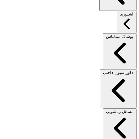
آشــپزی
پوشاک ،مدلباس
دکوراسیون داخلی
مسائل زناشویی