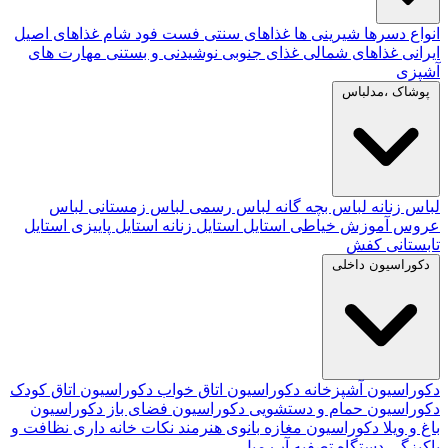
انواع دسرها
شیرینی ها
غذاهای سنتی
فست فود
شام
غذاهای اصیل
ایرانی
غذاهای شمالی
غذای جنوبی
نوشیدنی و بستنی
مهارت های
آشپزی
پوشاک ،مدلباس
لباس زنانه
لباس بچه گانه
لباس رسمی
لباس زمستانی
لباس
عروس
آموزش خیاطی
استایل
استایل زنانه
استایل پاییزی
استایل
تابستانی
کفش
دکوراسیون داخلی
دکوراسیون آشپزخانه
دکوراسیون اتاق خواب
دکوراسیون اتاق کودک
دکوراسیون حمام و دستشویی
دکوراسیون فضای باز
دکوراسیون
باغ و ویلا
دکوراسیون مغازه
بانوی هنرمند
نکات خانه داری
نظافت و
پاکیزگی
دستگاه تصفیه آب
مبل