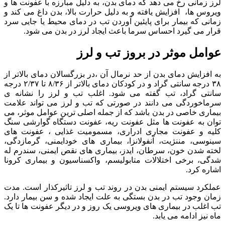
لرز زمانی رخ می دهد که دمای بدن، به دلیل مبارزه با عفونت ها و
ویروس ها، افزایش یافته و به دلیل حرارت بالا، بدن داغ می کند و
زمانی که بیمار برای پایئین آوردن تب در دمای محیط یا جایی سرد
قرار می گیرد احساس سرما باعث ایجاد لرز در بدن می شود.
عوامل موثر در بروز تب و لرز
به افزایش دمای بدن از حد نرمال آن ،در بزرگسالان دمای بالاتر از
۳۸ درجه سانتی گراد و در کودکان دمای بالاتر از ۸/۳۶ تا ۲/۳۷ درجه
سانتی گراد، تب گفته می شود. اغلب تب و لرز را نشانه ی
سرماخوردگی می دانند در صورتی که تب و لرز می تواند علامت
بیماری خاصی در بدن باشد که از جمله اصلی ترین عوامل موثر، می
توان به عفونت ها مثل عفونت ریه، عفونت دستگاه گوارشی سنگ
کلیه و عفونت مجاری ادراری، مسمومیت غذایی ، عفونت های
سینوسی، مننژیت، آنفولانزا، بیماری های خودایمنی، گرمازدگی،
لخته شدن خون، سرطان، ایدز، بیماری های نقص ایمنی، سندرم له
شدگی، برخی اختلالات متابولیسم، واکسناسیون و بیماری کرونا
اشاره کرد.
عملکرد سیستم ایمنی بدن در روند تب و لرز تاثیرکذار است. مدت
زمان وجود تب در بدن بستگی به علت ایجاد شده و سن بیمار دارد.
تب اغلب در بیماری های ویروسی یک روز و در دیگر عفونت ها تا یک
ماه نیز ادامه می یابد.