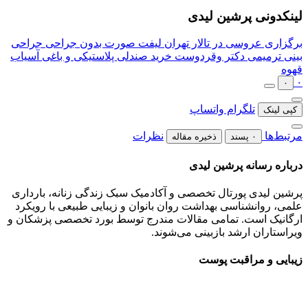
لینکدونی پرشین لیدی
برگزاری عروسی در تالار تهران
لیفت صورت بدون جراحی
جراحی
بینی ترمیمی دکتر وقردوست
خرید صندلی پلاستیکی و باغی
آسیاب
قهوه
۰
۰
تلگرام
واتساپ
کپی لینک
مرتبط‌ها
نظرات
۰ پسند
ذخیره مقاله
درباره رسانه پرشین لیدی
پرشین لیدی پورتال تخصصی و آکادمیک سبک زندگی زنانه، بارداری
علمی، روانشناسی بهداشت روان بانوان و زیبایی طبیعی با رویکرد
ارگانیک است. تمامی مقالات مندرج توسط بورد تخصصی پزشکان و
ویراستاران ارشد بازبینی می‌شوند.
زیبایی و مراقبت پوست