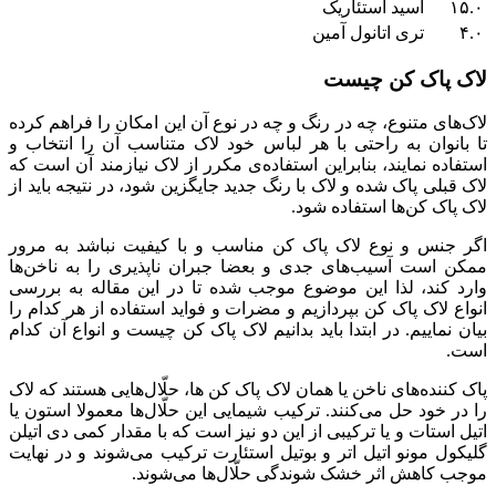
۱۵.۰
اسید استئاریک
۴.۰
تری اتانول آمین
لاک پاک کن چیست
لاک‌های متنوع، چه در رنگ و چه در نوع آن این امکان را فراهم کرده
تا بانوان به راحتی با هر لباس خود لاک متناسب آن را انتخاب و
استفاده نمایند، بنابراین استفاده‌ی مکرر از لاک نیازمند آن است که
لاک قبلی پاک شده و لاک با رنگ جدید جایگزین شود، در نتیجه باید از
لاک پاک کن‌ها استفاده شود.
اگر جنس و نوع لاک پاک کن مناسب و با کیفیت نباشد به مرور
ممکن است آسیب‌های جدی و بعضا جبران ناپذیری را به ناخن‌ها
وارد کند، لذا این موضوع موجب شده تا در این مقاله به بررسی
انواع لاک پاک کن بپردازیم و مضرات و فواید استفاده از هر کدام را
بیان نماییم. در ابتدا باید بدانیم لاک پاک کن چیست و انواع آن کدام
است.
پاک کننده‌های ناخن یا همان لاک پاک کن ها، حلّال‌هایی هستند که لاک
را در خود حل می‌کنند. ترکیب شیمایی این حلّال‌ها معمولا استون یا
اتیل استات و یا ترکیبی از این دو نیز است که با مقدار کمی دی اتیلن
گلیکول مونو اتیل اتر و بوتیل استئارت ترکیب می‌شوند و در نهایت
موجب کاهش اثر خشک شوندگی حلّال‌ها می‌شوند.