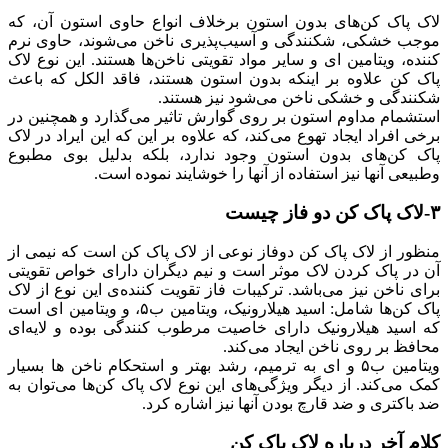
لاک پاک کن‌های بدون استون برخلاف انواع حاوی استون آن، که
موجب خشکی، شکنندگی و آسیب‌پذیری ناخن می‌شوند، حاوی نرم
کننده، ویتامین ای و سایر مواد تقویتی ناخن‌ها هستند. این نوع لاک
پاک کن علاوه بر اینکه بدون استون هستند، فاقد الکل که باعث
شکنندگی و خشکی ناخن می‌شود نیز هستند.
استشمام مداوم استون بر روی گوارش تاثیر می‌گذارد و همچنین در
برخی افراد ایجاد تهوع می‌کند، که علاوه بر این که این ایراد در لاک
پاک کن‌های بدون استون وجود ندارد، بلکه بدلیل بوی مطبوع
وطبیعی آنها نیز استفاده از آنها را خوشایند نموده است.
۳-لاک پاک کن دو فاز چیست
منظور از لاک پاک کن دوفاز نوعی از لاک پاک کن است که نیمی از
آن در پاک کردن لاک موثر است و نیم دیگران دارای خواص تقویتی
برای ناخن نیز می‌باشد. ترکیبات فاز تقویت کننده‌ی این نوع از لاک
پاک کن‌ها شامل: اسید هیلارونیک، ویتامین ب۵، و ویتامین ای است
که اسید هیلارونیک دارای خاصیت مرطوب کنندگی بوده و لایه‌ای
محافظ بر روی ناخن ایجاد می‌کند.
ویتامین ب۵ و ای به ترمیم، رشد بهتر و استحکام ناخن ها بسیار
کمک می‌کند. از دیگر ویژگی‌های این نوع لاک پاک کن‌ها می‌توان به
ضد باکتری و ضد قارچ بودن آنها نیز اشاره کرد.
کلام آخر درباره لاک پاک کن