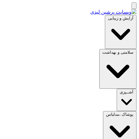
آرایش و زیبایی
سلامتی و بهداشت
آشــپزی
پوشاک ،مدلباس