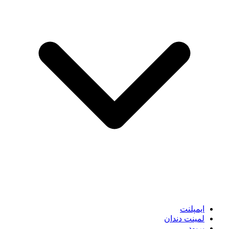
ایمپلنت
لمینت دندان
پریود