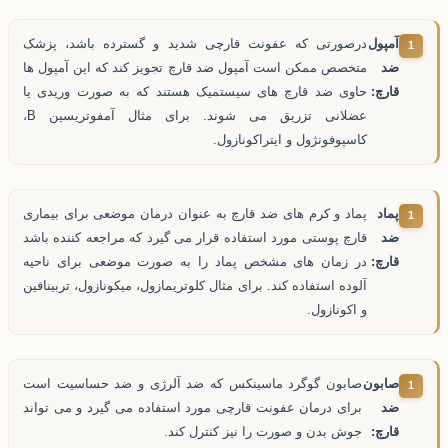
آمپول
درصورتی که عفونت قارچی شدید و گسترده باشد، پزشک
ضد
متخصص ممکن است آمپول ضد قارچ تجویز کند که این آمپول ها
قارچ:
حاوی ضد قارچ های سیستمیک هستند که به صورت وریدی یا
عضلانی تزریق می شوند. برای مثال آمفوتریسین B،
کاسپوفونژول و ایتراکونازول.
پماد
پماد و کرم های ضد قارچ به عنوان درمان موضعی برای بیماری
ضد
قارچ پوستی مورد استفاده قرار می گیرد که مراجعه کننده باشد
قارچ:
در زمان های مشخص پماد را به صورت موضعی برای ناحیه
آلوده استفاده کند. برای مثال کلوتریمازول، میکونازول، تربینافین
و اکونازول.
صابون
صابون گوگرد ماسینکس که ضد آلرژی و ضد حساسیت است
ضد
برای درمان عفونت قارچی مورد استفاده می گیرد و می تواند
قارچ:
جوش بدن و صورت را نیز کنترل کند.