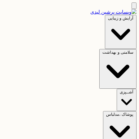
آرایش و زیبایی
سلامتی و بهداشت
آشــپزی
پوشاک ،مدلباس