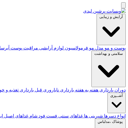
آرایش و زیبایی
پوست و مو
مدل مو
فرمولاسیون لوازم آرایشی
مراقبت پوست
آبرس
سلامتی و بهداشت
دوران بارداری
هفته به هفته بارداری
ناباروری
قبل بارداری
تغذیه و خ
آشــپزی
انواع دسرها
شیرینی ها
غذاهای سنتی
فست فود
شام
غذاهای اصیل ای
پوشاک ،مدلباس