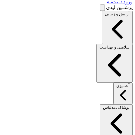
ورود / ثبت‌نام
پرشــین لیدی
آرایش و زیبایی
سلامتی و بهداشت
آشــپزی
پوشاک ،مدلباس