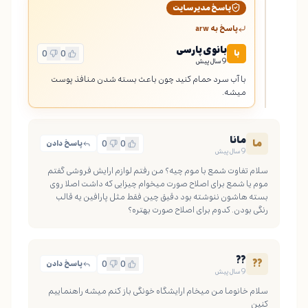
پاسخ مدیر سایت
پاسخ به
arw
بانوی پارسی
با
0
0
9 سال پیش
با آب سرد حمام کنید چون باعث بسته شدن منافذ پوست 
میشه.
مانا
ما
0
0
پاسخ دادن
9 سال پیش
سلام تفاوت شمع با موم چیه؟ من رفتم لوازم ارایش فروشی گفتم 
موم یا شمع برای اصلاح صورت میخوام چیزایی که داشت اصلا روی 
بسته هاشون ننوشته بود دقیق چین فقط مثل پارافین یه قالب 
رنگی بودن. کدوم برای اصلاح صورت بهتره؟
??
??
0
0
پاسخ دادن
9 سال پیش
سلام خانوما من میخام ارایشگاه خونگی باز کنم میشه راهنماییم 