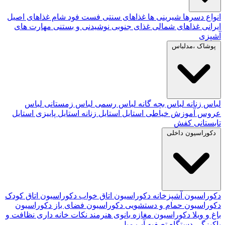
انواع دسرها
شیرینی ها
غذاهای سنتی
فست فود
شام
غذاهای اصیل
ایرانی
غذاهای شمالی
غذای جنوبی
نوشیدنی و بستنی
مهارت های
آشپزی
پوشاک ،مدلباس
لباس زنانه
لباس بچه گانه
لباس رسمی
لباس زمستانی
لباس
عروس
آموزش خیاطی
استایل
استایل زنانه
استایل پاییزی
استایل
تابستانی
کفش
دکوراسیون داخلی
دکوراسیون آشپزخانه
دکوراسیون اتاق خواب
دکوراسیون اتاق کودک
دکوراسیون حمام و دستشویی
دکوراسیون فضای باز
دکوراسیون
باغ و ویلا
دکوراسیون مغازه
بانوی هنرمند
نکات خانه داری
نظافت و
پاکیزگی
دستگاه تصفیه آب
مبل