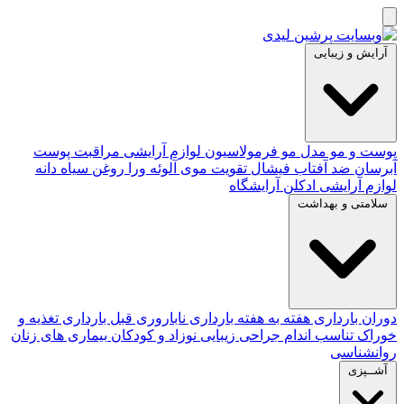
آرایش و زیبایی
پوست و مو
مدل مو
فرمولاسیون لوازم آرایشی
مراقبت پوست
آبرسان
ضد آفتاب
فیشال
تقویت موی
آلوئه‌ ورا
روغن سیاه دانه
لوازم آرایشی
ادکلن
آرایشگاه
سلامتی و بهداشت
دوران بارداری
هفته به هفته بارداری
ناباروری
قبل بارداری
تغذیه و
خوراک
تناسب اندام
جراحی زیبایی
نوزاد و کودکان
بیماری های زنان
روانشناسی
آشــپزی