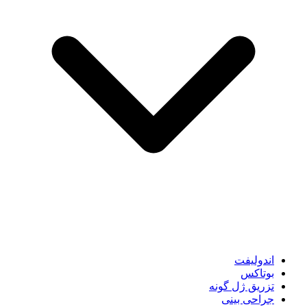
اندولیفت
بوتاکس
تزریق ژل گونه
جراحی بینی