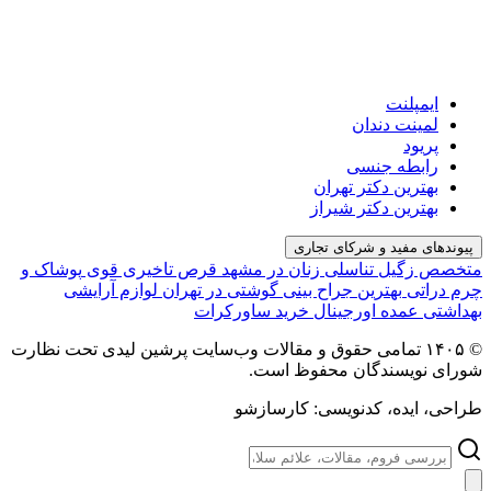
ایمپلنت
لمینت دندان
پریود
رابطه جنسی
بهترین دکتر تهران
بهترین دکتر شیراز
پیوندهای مفید و شرکای تجاری
متخصص زگیل تناسلی زنان در مشهد
قرص تاخیری قوی
پوشاک و
چرم دراتی
بهترین جراح بینی گوشتی در تهران
لوازم آرایشی
بهداشتی عمده اورجینال
خرید ساورکرات
© ۱۴۰۵ تمامی حقوق و مقالات وب‌سایت پرشین لیدی تحت نظارت
شورای نویسندگان محفوظ است.
طراحی، ایده، کدنویسی: کارسازشو