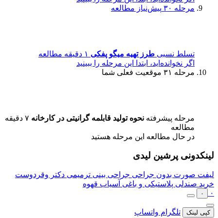
مرحله ۳۰
پیش‌نیاز مطالعه
تسلط نسبی
طرز تهیه میگو پفکی
۱ دقیقه مطالعه
اگر نخوانده‌اید، ابتدا این مرحله را ببینید
مرحله ۳۱
موقعیت فعلی شما
مرحله پیشرفته
نحوه تولید قابلمه گرانیتی در کارخانه
۷ دقیقه
مطالعه
در حال مطالعه این مرحله هستید
لینکدونی پرشین لیدی
لیفت صورت بدون جراحی
جراحی بینی ترمیمی دکتر وقردوست
خرید صندلی پلاستیکی و باغی
آسیاب قهوه
۰
۰
تلگرام
واتساپ
کپی لینک