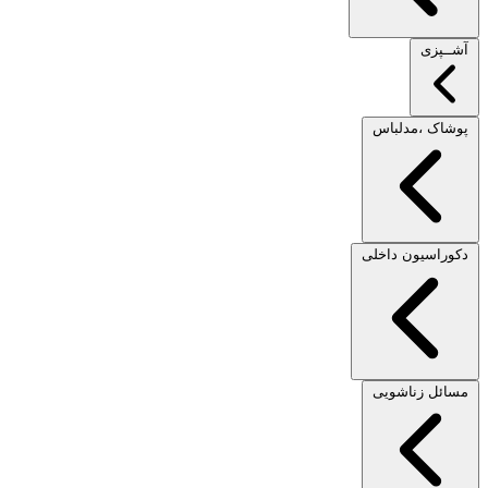
آشــپزی
پوشاک ،مدلباس
دکوراسیون داخلی
مسائل زناشویی