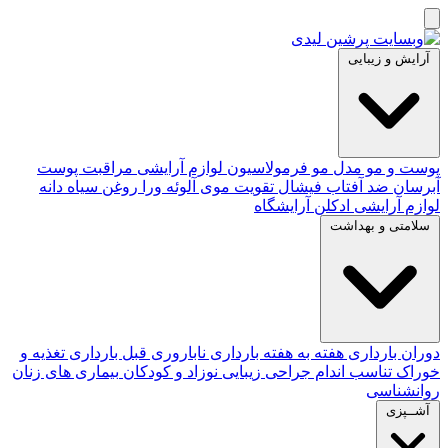
آرایش و زیبایی
پوست و مو
مدل مو
فرمولاسیون لوازم آرایشی
مراقبت پوست
آبرسان
ضد آفتاب
فیشال
تقویت موی
آلوئه‌ ورا
روغن سیاه دانه
لوازم آرایشی
ادکلن
آرایشگاه
سلامتی و بهداشت
دوران بارداری
هفته به هفته بارداری
ناباروری
قبل بارداری
تغذیه و
خوراک
تناسب اندام
جراحی زیبایی
نوزاد و کودکان
بیماری های زنان
روانشناسی
آشــپزی