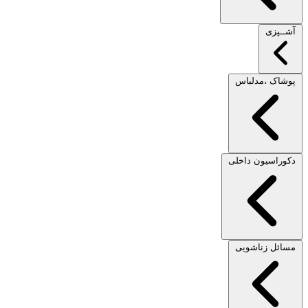
آشــپزی
پوشاک ،مدلباس
دکوراسیون داخلی
مسائل زناشویی