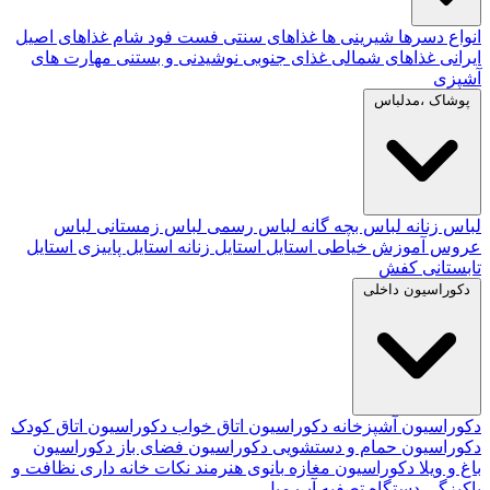
انواع دسرها
شیرینی ها
غذاهای سنتی
فست فود
شام
غذاهای اصیل
ایرانی
غذاهای شمالی
غذای جنوبی
نوشیدنی و بستنی
مهارت های
آشپزی
پوشاک ،مدلباس
لباس زنانه
لباس بچه گانه
لباس رسمی
لباس زمستانی
لباس
عروس
آموزش خیاطی
استایل
استایل زنانه
استایل پاییزی
استایل
تابستانی
کفش
دکوراسیون داخلی
دکوراسیون آشپزخانه
دکوراسیون اتاق خواب
دکوراسیون اتاق کودک
دکوراسیون حمام و دستشویی
دکوراسیون فضای باز
دکوراسیون
باغ و ویلا
دکوراسیون مغازه
بانوی هنرمند
نکات خانه داری
نظافت و
پاکیزگی
دستگاه تصفیه آب
مبل