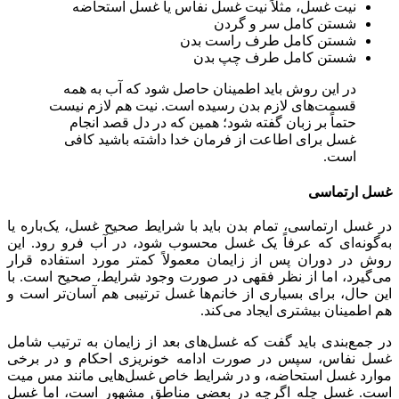
نیت غسل، مثلاً نیت غسل نفاس یا غسل استحاضه
شستن کامل سر و گردن
شستن کامل طرف راست بدن
شستن کامل طرف چپ بدن
در این روش باید اطمینان حاصل شود که آب به همه
قسمت‌های لازم بدن رسیده است. نیت هم لازم نیست
حتماً بر زبان گفته شود؛ همین که در دل قصد انجام
غسل برای اطاعت از فرمان خدا داشته باشید کافی
است.
غسل ارتماسی
در غسل ارتماسی، تمام بدن باید با شرایط صحیح غسل، یک‌باره یا
به‌گونه‌ای که عرفاً یک غسل محسوب شود، در آب فرو رود. این
روش در دوران پس از زایمان معمولاً کمتر مورد استفاده قرار
می‌گیرد، اما از نظر فقهی در صورت وجود شرایط، صحیح است. با
این حال، برای بسیاری از خانم‌ها غسل ترتیبی هم آسان‌تر است و
هم اطمینان بیشتری ایجاد می‌کند.
در جمع‌بندی باید گفت که غسل‌های بعد از زایمان به ترتیب شامل
غسل نفاس، سپس در صورت ادامه خونریزی احکام و در برخی
موارد غسل استحاضه، و در شرایط خاص غسل‌هایی مانند مس میت
است. غسل چله اگرچه در بعضی مناطق مشهور است، اما غسل