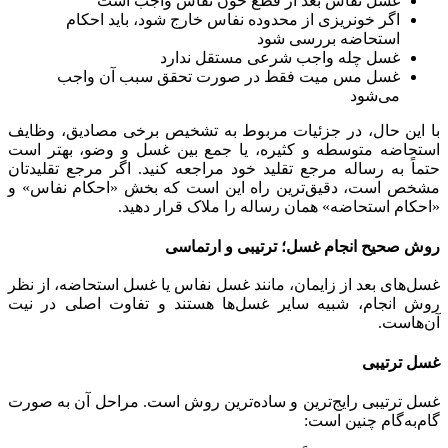
غسل نفاس بعد از قطع خون نفاس واجب است
اگر خونریزی از محدوده نفاس خارج شود، باید احکام
استحاضه بررسی شود
غسل چله واجب شرعی مستقل ندارد
غسل مس میت فقط در صورت تحقق سبب آن واجب
می‌شود
با این حال، در جزئیات مربوط به تشخیص برخی مصادیق، وظایف
استحاضه متوسطه و کثیره، یا جمع بین غسل و وضو، بهتر است
حتماً به رساله مرجع تقلید خود مراجعه کنید. اگر مرجع تقلیدتان
مشخص است، دقیق‌ترین راه این است که بخش «احکام نفاس» و
«احکام استحاضه» همان رساله را ملاک قرار دهید.
روش صحیح انجام غسل؛ ترتیبی و ارتماسی
غسل‌های بعد از زایمان، مانند غسل نفاس یا غسل استحاضه، از نظر
روش انجام، شبیه سایر غسل‌ها هستند و تفاوت اصلی در نیت
آن‌هاست.
غسل ترتیبی
غسل ترتیبی رایج‌ترین و ساده‌ترین روش است. مراحل آن به صورت
گام‌به‌گام چنین است: