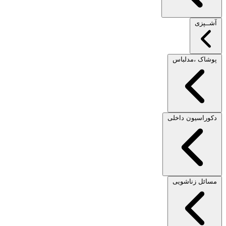
آشــپزی
پوشاک ،مدلباس
دکوراسیون داخلی
مسائل زناشویی