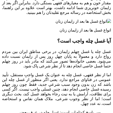
مقدار خون و هم به معیارهای فقهی بستگی دارد. بنابراین اگر بعد از
زایمان خونریزی شما ادامه داشت، بهتر است علاوه بر این راهنما،
بخش استحاضه در رساله مرجع تقلیدتان را هم ببینید.
انواع غسل ها بعد از زایمان زنان
آیا
غسل چله واجب است؟
غسل چله یا غسل چهلم زایمان، در برخی مناطق ایران بین مردم
رواج دارد و معمولاً به پایان چهل روز پس از زایمان نسبت داده
می‌شود. بعضی خانواده‌ها تصور می‌کنند که مادر باید در روز چهلم
حتماً غسل خاصی انجام دهد تا از نظر شرعی پاک شود.
اما از نظر فقهی، غسل چله به عنوان یک غسل واجبِ مستقل، تأیید
عمومی در فتاوای مراجع ندارد. یعنی اگر منظور از غسل چله این
باشد که زن بدون وجود سبب شرعیِ جدید، فقط چون روز چهلم
رسیده غسل خاصی انجام دهد، چنین غسلی واجب نیست. اگر کسی
برای نظافت، آرامش یا به نیت رجاء بخواهد غسل کند، بحث دیگری
است؛ اما از نظر وجوب شرعی، ملاک همان نفاس و استحاضه
است، نه عدد چهل.
پس پاسخ کوتاه این است: غسل چله در عرف بعضی