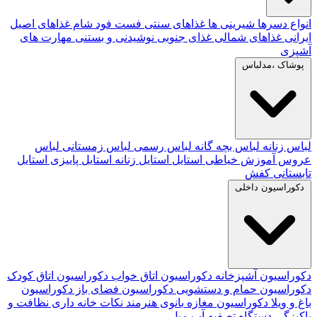
انواع دسرها
شیرینی ها
غذاهای سنتی
فست فود
شام
غذاهای اصیل
ایرانی
غذاهای شمالی
غذای جنوبی
نوشیدنی و بستنی
مهارت های
آشپزی
پوشاک ،مدلباس
لباس زنانه
لباس بچه گانه
لباس رسمی
لباس زمستانی
لباس
عروس
آموزش خیاطی
استایل
استایل زنانه
استایل پاییزی
استایل
تابستانی
کفش
دکوراسیون داخلی
دکوراسیون آشپزخانه
دکوراسیون اتاق خواب
دکوراسیون اتاق کودک
دکوراسیون حمام و دستشویی
دکوراسیون فضای باز
دکوراسیون
باغ و ویلا
دکوراسیون مغازه
بانوی هنرمند
نکات خانه داری
نظافت و
پاکیزگی
دستگاه تصفیه آب
مبل