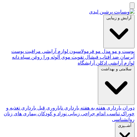
آرایش و زیبایی
پوست و مو
مدل مو
فرمولاسیون لوازم آرایشی
مراقبت پوست
آبرسان
ضد آفتاب
فیشال
تقویت موی
آلوئه‌ ورا
روغن سیاه دانه
لوازم آرایشی
ادکلن
آرایشگاه
سلامتی و بهداشت
دوران بارداری
هفته به هفته بارداری
ناباروری
قبل بارداری
تغذیه و
خوراک
تناسب اندام
جراحی زیبایی
نوزاد و کودکان
بیماری های زنان
روانشناسی
آشــپزی