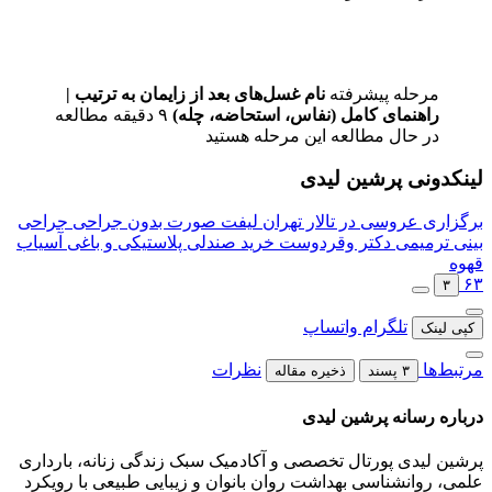
مرحله پیشرفته
نام غسل‌های بعد از زایمان به ترتیب |
راهنمای کامل (نفاس، استحاضه، چله)
۹ دقیقه مطالعه
در حال مطالعه این مرحله هستید
لینکدونی پرشین لیدی
برگزاری عروسی در تالار تهران
لیفت صورت بدون جراحی
جراحی
بینی ترمیمی دکتر وقردوست
خرید صندلی پلاستیکی و باغی
آسیاب
قهوه
۶۳
۳
تلگرام
واتساپ
کپی لینک
مرتبط‌ها
نظرات
۳ پسند
ذخیره مقاله
درباره رسانه پرشین لیدی
پرشین لیدی پورتال تخصصی و آکادمیک سبک زندگی زنانه، بارداری
علمی، روانشناسی بهداشت روان بانوان و زیبایی طبیعی با رویکرد