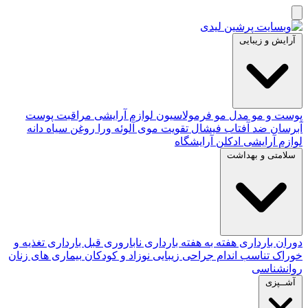
آرایش و زیبایی
پوست و مو
مدل مو
فرمولاسیون لوازم آرایشی
مراقبت پوست
آبرسان
ضد آفتاب
فیشال
تقویت موی
آلوئه‌ ورا
روغن سیاه دانه
لوازم آرایشی
ادکلن
آرایشگاه
سلامتی و بهداشت
دوران بارداری
هفته به هفته بارداری
ناباروری
قبل بارداری
تغذیه و
خوراک
تناسب اندام
جراحی زیبایی
نوزاد و کودکان
بیماری های زنان
روانشناسی
آشــپزی