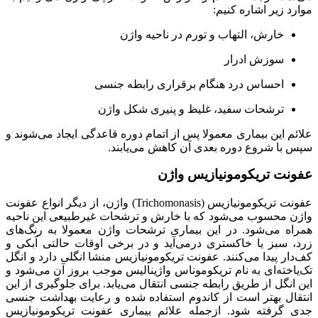
موارد زیر اشاره کنیم:
خارش، التهاب و تورم در ناحیه واژن
سوزش ادرار
احساس درد هنگام برقراری رابطه جنسی
ترشحات سفید، غلیظ و پنیری شکل واژن
علائم این بیماری معمولا پس از اتمام دوره قاعدگی ایجاد می‌شوند و
سپس با شروع دوره‌ بعدی آن کاهش می‌یابند.
عفونت تریکومونیازیس واژن
عفونت تریکومونیازیس (Trichomonasis) واژن، از دیگر انواع عفونت
واژن محسوب می‌شود که با خارش و ترشحات غیرطبیعی این ناحیه
همراه می‌شود. در این بیماری ترشحات واژن معمولا به رنگ‌های
زرد، سبز یا خاکستری درمی‌آید و در برخی اوقات حالتی آبکی و
کف‌دار پیدا می‌کنند. عفونت تریکومونیازیس منشا انگلی دارد و انگل
تک‌یاخته‌ای به نام تریکوموناس واژینالیس موجب بروز آن می‌شود و
این انگل از طریق رابطه جنسی انتقال می‌یابد. برای جلوگیری از این
انتقال بهتر است از کاندوم استفاده شده و رعایت بهداشت جنسی
جدی گرفته شود. ازجمله علائم بیماری عفونت تریکومونیازیس