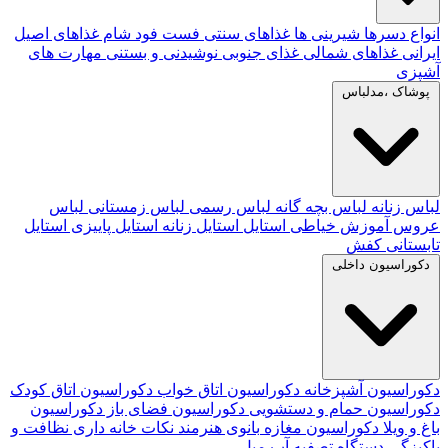
انواع دسرها
شیرینی ها
غذاهای سنتی
فست فود
شام
غذاهای اصیل
ایرانی
غذاهای شمالی
غذای جنوبی
نوشیدنی و بستنی
مهارت های
آشپزی
پوشاک ،مدلباس
لباس زنانه
لباس بچه گانه
لباس رسمی
لباس زمستانی
لباس
عروس
آموزش خیاطی
استایل
استایل زنانه
استایل پاییزی
استایل
تابستانی
کفش
دکوراسیون داخلی
دکوراسیون آشپزخانه
دکوراسیون اتاق خواب
دکوراسیون اتاق کودک
دکوراسیون حمام و دستشویی
دکوراسیون فضای باز
دکوراسیون
باغ و ویلا
دکوراسیون مغازه
بانوی هنرمند
نکات خانه داری
نظافت و
پاکیزگی
دستگاه تصفیه آب
مبل