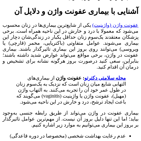
آشنایی با بیماری عفونت واژن و دلایل آن
عفونت واژن (واژینیت)
یکی از شایع‌ترین بیماری‌ها در زنان محسوب
می‌شود که معمولا با درد و خارش در این ناحیه همراه است. برخی
پزشکان معتقدند یک‌سوم زنان حداقل یکبار در زندگی‌شان دچار این
بیماری می‌شوند. عوامل متفاوتی (باکتریایی، مخمر (قارچی) یا
ویروسی) می‌توانند روی بروز این بیماری تاثیرگذار باشند. بیماری
عفونت در واژن، برخی مواقع می‌تواند عوارض شدید داشته باشند؛
بنابراین، سعی کنید درصورت بروز هرگونه نشانه برای تشخیص و
درمان آن اقدام کنید.
مجله سلامتی دکترتو
: عفونت واژن
از بیماری‌های
التهابی شایع میان زنان است که نزدیک به یک‌سوم زنان
در طول عمر خود آن را تجربه می‌کنند. به التهاب واژن
(مهبل)، عفونت واژن یا واژینیت (vaginitis) می‌گویند که
باعث ایجاد ترشح، درد و خارش در این ناحیه می‌شود.
بیماری عفونت در واژن می‌تواند از طریق رابطه جنسی به‌وجود
بیاید؛ اما این تنها دلیل بروز آن نیست. از مهم‌ترین عوامل تاثیرگذار
بر بروز این بیماری می‌توانیم به موارد زیر اشاره کنیم.
عدم رعایت بهداشت شخصی (مخصوصا در دوره قاعدگی)