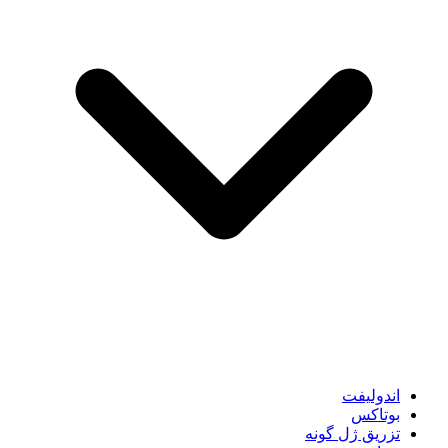
اندولیفت
بوتاکس
تزریق ژل گونه