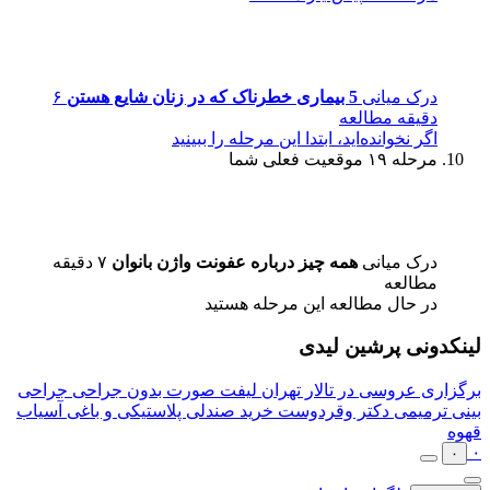
درک میانی
5 بیماری خطرناک که در زنان شایع هستن
۶
دقیقه مطالعه
اگر نخوانده‌اید، ابتدا این مرحله را ببینید
مرحله ۱۹
موقعیت فعلی شما
درک میانی
همه چیز درباره عفونت واژن بانوان
۷ دقیقه
مطالعه
در حال مطالعه این مرحله هستید
لینکدونی پرشین لیدی
برگزاری عروسی در تالار تهران
لیفت صورت بدون جراحی
جراحی
بینی ترمیمی دکتر وقردوست
خرید صندلی پلاستیکی و باغی
آسیاب
قهوه
۰
۰