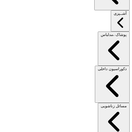
آشــپزی
پوشاک ،مدلباس
دکوراسیون داخلی
مسائل زناشویی