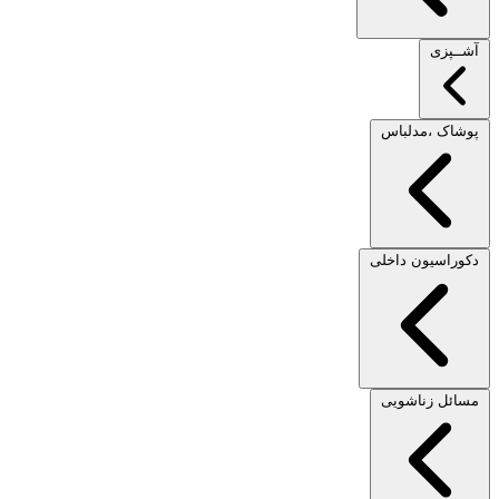
آشــپزی
پوشاک ،مدلباس
دکوراسیون داخلی
مسائل زناشویی