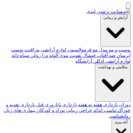
آرایش و زیبایی
پوست و مو
مدل مو
فرمولاسیون لوازم آرایشی
مراقبت پوست
آبرسان
ضد آفتاب
فیشال
تقویت موی
آلوئه‌ ورا
روغن سیاه دانه
لوازم آرایشی
ادکلن
آرایشگاه
سلامتی و بهداشت
دوران بارداری
هفته به هفته بارداری
ناباروری
قبل بارداری
تغذیه و
خوراک
تناسب اندام
جراحی زیبایی
نوزاد و کودکان
بیماری های زنان
روانشناسی
آشــپزی