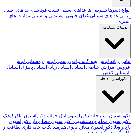
انواع دسرها
شیرینی ها
غذاهای سنتی
فست فود
شام
غذاهای اصیل
ایرانی
غذاهای شمالی
غذای جنوبی
نوشیدنی و بستنی
مهارت های
آشپزی
پوشاک ،مدلباس
لباس زنانه
لباس بچه گانه
لباس رسمی
لباس زمستانی
لباس
عروس
آموزش خیاطی
استایل
استایل زنانه
استایل پاییزی
استایل
تابستانی
کفش
دکوراسیون داخلی
دکوراسیون آشپزخانه
دکوراسیون اتاق خواب
دکوراسیون اتاق کودک
دکوراسیون حمام و دستشویی
دکوراسیون فضای باز
دکوراسیون
باغ و ویلا
دکوراسیون مغازه
بانوی هنرمند
نکات خانه داری
نظافت و
پاکیزگی
دستگاه تصفیه آب
مبل