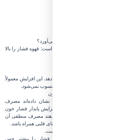
ژنتیک
عادت مصرف روزانه
سن
وضعیت قلب و عروق
مصرف هم‌زمان سیگار یا داروها
آیا قهوه فشار خون را بالا می‌برد یا پایین می‌آورد؟
این سؤال پرتکرارترین جستجوی کاربران است: قهوه فشار را بالا
می‌برد یا پایین؟
اثر کوتاه‌مدت قهوه بر فشار خون
در کوتاه‌مدت، پاسخ روشن است:
قهوه می‌تواند فشار خون را کمی افزایش دهد.
این افزایش معمولاً
موقتی است و در افراد سالم خطرناک محسوب نمی‌شود.
اثر مصرف طولانی‌مدت قهوه بر فشار خون
جالب است بدانید بسیاری از مطالعات نشان داده‌اند مصرف
متعادل قهوه در بلندمدت لزوماً باعث افزایش پایدار فشار خون
نمی‌شود. حتی برخی تحقیقات نشان می‌دهند مصرف منطقی آن
ممکن است با کاهش خطر برخی بیماری‌های قلبی همراه باشد.
البته این به معنی مصرف بی‌حد و مرز نیست.
چرا بعضی افراد بعد از قهوه افزایش فشار را بیشتر حس