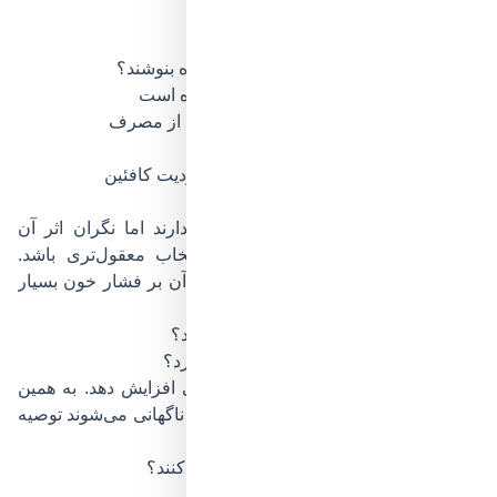
قهوه فوری
۶۰ تا ۹۰ میلی‌گرم
قهوه بدون کافئین
۲ تا ۵ میلی‌گرم
چه زمانی افراد با فشار خون بالا نباید قهوه بنوشند؟
وقتی فشار خون‌شان به‌خوبی کنترل نشده است
در صورت تجربه تپش قلب یا سرگیجه بعد از مصرف
هم‌زمان با استرس شدید یا کم‌خوابی
در صورت توصیه مستقیم پزشک به محدودیت کافئین
آیا قهوه بدون کافئین گزینه بهتری است؟
برای افرادی که به طعم قهوه علاقه دارند اما نگران اثر آن
هستند، قهوه بدون کافئین می‌تواند انتخاب معقول‌تری باشد.
هرچند کاملاً بدون کافئین نیست، اما اثر آن بر فشار خون بسیار
ناچیزتر است.
قهوه برای فشار خون پایین چه تأثیری دارد؟
آیا قهوه می‌تواند فشار خون پایین را بالا ببرد؟
بله، در کوتاه‌مدت می‌تواند فشار را کمی افزایش دهد. به همین
دلیل گاهی به افرادی که دچار افت فشار ناگهانی می‌شوند توصیه
می‌شود مقدار کمی قهوه مصرف کنند.
چه افرادی با فشار خون پایین باید احتیاط کنند؟
افرادی که: