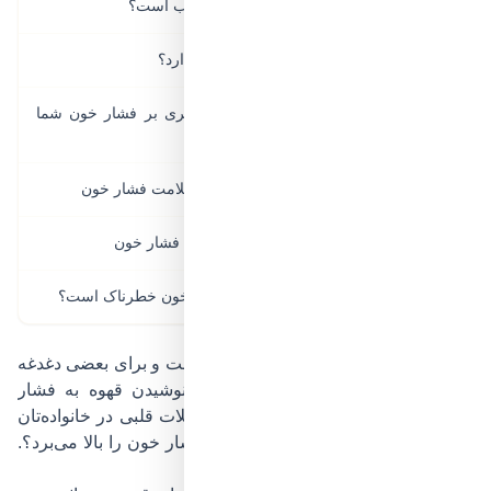
قهوه برای افراد با فشار خون بالا مناسب است؟
۳
قهوه برای فشار خون پایین چه تأثیری دارد؟
۴
چه عواملی تعیین می‌کنند قهوه چه اثری بر فشار خون شما
۵
بگذارد؟
مقدار مجاز مصرف قهوه برای حفظ سلامت فشار خون
۶
نکاتی برای نوشیدن قهوه بدون افزایش فشار خون
۷
جمع‌بندی: آیا نوشیدن قهوه برای فشار خون خطرناک است؟
۸
قهوه برای بعضی‌ها انرژی و سرزندگی است و برای بعضی دغدغه
سلامتی. ممکن است شما هم بعد از نوشیدن قهوه به فشار
خون‌تان فکر کنید،یا به دلیل سابقه مشکلات قلبی در خانواده‌تان
این سؤال را از خود بپرسید: «آیا قهوه فشار خون را بالا می‌برد؟.
این مقاله برای پاسخ به شماست.