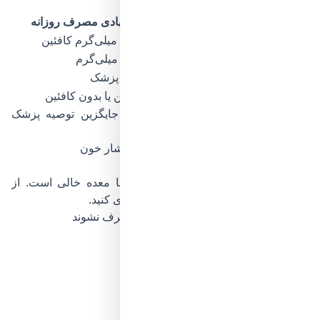
راهنمای کلی برای بزرگسالان سالم:
وضعیت فرد
میزان پیشنهادی مصرف روزانه
فرد سالم بدون مشکل فشار
تا ۳۰۰–۴۰۰ میلی‌گرم کافئین
فرد با فشار خون کنترل‌شده
حداکثر ۲۰۰ میلی‌گرم
فرد با فشار کنترل‌نشده
فقط با نظر پزشک
فرد حساس به کافئین
حداقل ممکن یا بدون کافئین
نکته مهم:
این اعداد عمومی هستند و جایگزین توصیه پزشک
نیستند.
نکاتی برای نوشیدن قهوه بدون افزایش فشار خون
بهترین زمان نوشیدن قهوه
صبح‌ها بعد از صبحانه بهتر از مصرف با معده خالی است. از
نوشیدن آن در ساعات پایانی شب خودداری کنید.
ترکیب‌هایی که بهتر است همراه قهوه مصرف نشوند
سیگار
نوشیدنی‌های انرژی‌زا
مکمل‌های محرک
راهکارهای کاهش اثر کافئین
مصرف آب کافی در طول روز
انتخاب قهوه با رُست ملایم‌تر