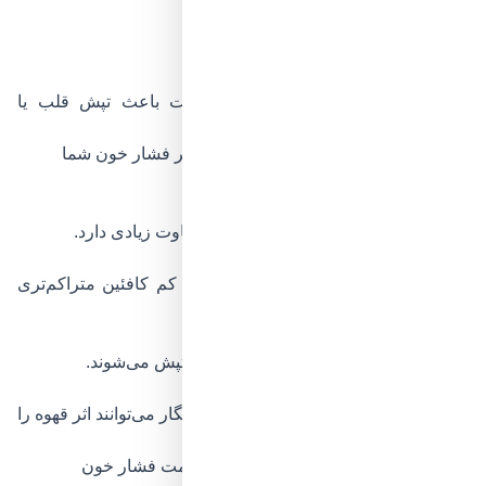
مشکل ریتم قلب دارند
اضطراب شدید دارند
به کافئین حساس هستند
زیاده‌روی در مصرف قهوه ممکن است باعث تپش قلب یا
بی‌قراری شود.
چه عواملی تعیین می‌کنند قهوه چه اثری بر فشار خون شما
بگذارد؟
میزان مصرف روزانه قهوه
مصرف یک فنجان با سه یا چهار فنجان تفاوت زیادی دارد.
نوع قهوه
قهوه‌های غلیظ‌تر مانند اسپرسو در حجم کم کافئین متراکم‌تری
دارند.
حساسیت بدن به کافئین
برخی افراد حتی با نصف فنجان هم دچار تپش می‌شوند.
سبک زندگی و رژیم غذایی
کم‌خوابی، استرس، مصرف نمک بالا و سیگار می‌توانند اثر قهوه را
تشدید کنند.
مقدار مجاز مصرف قهوه برای حفظ سلامت فشار خون