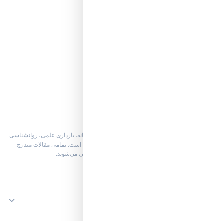
۰
۰
کپی لینک
تلگرام
واتساپ
درباره رسانه پرشین لیدی
پرشین لیدی پورتال تخصصی و آکادمیک سبک زندگی زنانه، بارداری علمی، روانشناسی
بهداشت روان بانوان و زیبایی طبیعی با رویکرد ارگانیک است. تمامی مقالات مندرج
توسط بورد تخصصی پزشکان و ویراستاران ارشد بازبینی می‌شوند.
زیبایی و مراقبت پوست