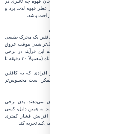
اینجا قرار است باهم بررسی کنیم هر فنجان قهوه چه تاثیری در
بدن شما میگذارد و چطور می‌توان هم از عطر قهوه لذت برد و
هم خیال‌تان از سلامت قلب و فشار خون راحت باشد.
قهوه چه تأثیری بر فشار خون دارد؟
نقش کافئین در افزایش موقت فشار خون
ماده اصلی فعال در قهوه، کافئین است. کافئین یک محرک طبیعی
سیستم عصبی است که می‌تواند باعث تنگ‌تر شدن موقت عروق
خونی و افزایش ضربان قلب شود. نتیجه این فرآیند در برخی
افراد، بالا رفتن فشار خون برای مدت کوتاه (معمولاً ۳۰ دقیقه تا
۳ ساعت) است.
این افزایش معمولاً خفیف است؛ اما در افرادی که به کافئین
حساس‌ترند یا به‌ندرت قهوه می‌نوشند، ممکن است محسوس‌تر
باشد.
واکنش بدن افراد مختلف به قهوه
همه افراد واکنش یکسانی به قهوه نشان نمی‌دهند. بدن برخی
افراد به مرور زمان به کافئین عادت می‌کند. به همین دلیل، کسی
که هر روز قهوه می‌نوشد ممکن است افزایش فشار کمتری
نسبت به فردی که به‌ندرت قهوه مصرف می‌کند تجربه کند.
عوامل مؤثر بر واکنش بدن: