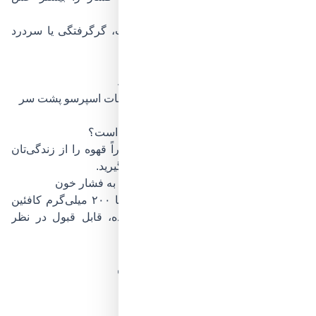
می‌کنند؟
اگر بعد از نوشیدن قهوه دچار تپش قلب، گرگرفتگی یا سردرد
می‌شوید، ممکن است:
بدن شما به کافئین حساس‌تر باشد.
قهوه را با معده خالی مصرف کرده باشید.
دوز مصرفی‌تان بالا بوده باشد (مثلاً چند شات اسپرسو پشت سر
هم).
قهوه برای افراد با فشار خون بالا مناسب است؟
اگر فشار خون بالا دارید، لازم نیست فوراً قهوه را از زندگی‌تان
حذف کنید؛ اما باید هوشمندانه‌تر تصمیم بگیرید.
مقدار مجاز مصرف قهوه برای افراد مبتلا به فشار خون
در اغلب منابع پزشکی، مصرف روزانه تا ۲۰۰ میلی‌گرم کافئین
برای افراد دارای فشار خون کنترل‌شده، قابل قبول در نظر
گرفته می‌شود (البته با نظر پزشک).
تقریب میزان کافئین در انواع قهوه:
نوع قهوه
میزان تقریبی کافئین
یک فنجان قهوه دمی
۹۰ تا ۱۲۰ میلی‌گرم
یک شات اسپرسو
۶۰ تا ۸۰ میلی‌گرم