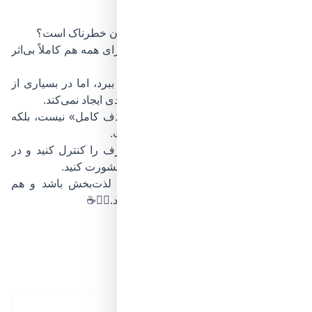
کاهش تدریجی تعداد فنجان‌ها
جمع‌بندی: آیا نوشیدن قهوه برای فشار خون خطرناک است؟
قهوه ذاتاً دشمن فشار خون نیست؛ اما برای همه هم کاملاً بی‌اثر
نیست.
در کوتاه‌مدت می‌تواند فشار را کمی بالا ببرد، اما در بسیاری از
افراد سالم، مصرف متعادل آن مشکل جدی ایجاد نمی‌کند.
اگر فشار خون دارید، مهم‌ترین نکته «حذف کامل» نیست، بلکه
شناخت بدن خودتان و رعایت اعتدال است.
به واکنش بدنتان توجه کنید، میزان مصرف را کنترل کنید و در
صورت داشتن بیماری زمینه‌ای با پزشک مشورت کنید.
در نهایت، هر فنجان قهوه می‌تواند هم لذت‌بخش باشد و هم
بی‌خطر؛ به شرطی که آگاهانه انتخاب شود.❤️‍🔥☕
امتیاز ۰ از ۵ – ۰ رای
در حال ثبت رای