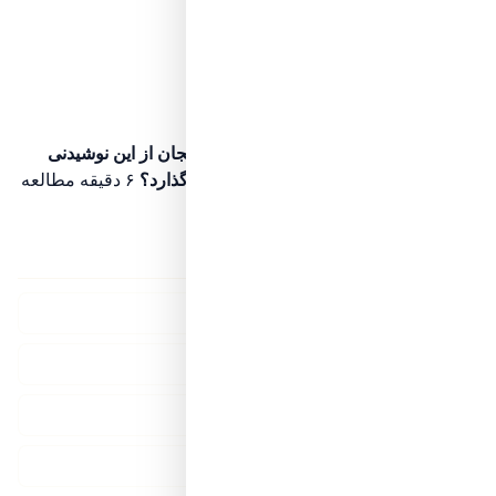
اگر نخوانده‌اید، ابتدا این مرحله را ببینید
مرحله ۳۴
موقعیت فعلی شما
مرحله پیشرفته
قهوه و فشار خون؛ هر فنجان از این نوشیدنی
کافئین دار دقیقاً چه اثری بر بدن شما می‌گذارد؟
۶ دقیقه مطالعه
در حال مطالعه این مرحله هستید
لینکدونی پرشین لیدی
لیفت صورت بدون جراحی
جراحی بینی ترمیمی دکتر وقردوست
خرید صندلی پلاستیکی و باغی
آسیاب قهوه