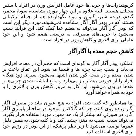
کربوهیدرات‌ها و چربی‌ها خود عامل افزایش وزن در افراد با سنین
مختلف هستند. البته علاوه بر این چهار مورد، نشاسته، سویا، مخمر،
گندم، ذرت، شیر، گلوتن و مواد نگهدارنده هم از جمله ترکیباتی
هستند که در پودر آگار آگار مشاهده نمی‌شوند.مورد دیگر این است
که پودر آگار آگار می‌تواند به هضم غذا کمک کند. این فرآیند سبب
می‌شود تا چربی‌های مصرفی به درستی هضم شود و این خود
عاملی برای لاغری و کاهش وزن در افراد است.
کاهش حجم معده با آگارآگار
عملکرد پودر آگار آگار به گونه‌ای است که حجم آن در معده، افزایش
می‌یابد و سبب جذب چربی‌ها و قند‌ها می‌شود. این اتفاق باعث پر
شدن معده و در نتیجه کور شدن اشتها می‌شود. سیری زود هنگام
افراد را از خوردن بیشتر باز می‌دارد و مانع انباشته شدن چربی‌ها و
قندها در بدن می‌شود. این کار به مرور کاهش وزن و لاغری را با
خود به همراه خواهد آورد
اما همانطور که گفته شد، افراد به هیچ عنوان نباید در مصرف آگار
آگار زیاده روی کنند، چرا که گالاکتوز موجود در ساختار پلیمری آگار
آگار، در صورتی که بیشتر از یک حد معین، مورد استفاده قرار بگیرد،
می‌تواند سبب آسیب به مغز، چشم، کبد و یا کلیه شود. به همین دلیل
عموما توصیه می‌شود تا زیر نظر پزشک، از این پودر در رژیم خود
برای لاغری استفاده کنید.