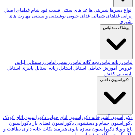
انواع دسرها
شیرینی ها
غذاهای سنتی
فست فود
شام
غذاهای اصیل
ایرانی
غذاهای شمالی
غذای جنوبی
نوشیدنی و بستنی
مهارت های
آشپزی
پوشاک ،مدلباس
لباس زنانه
لباس بچه گانه
لباس رسمی
لباس زمستانی
لباس
عروس
آموزش خیاطی
استایل
استایل زنانه
استایل پاییزی
استایل
تابستانی
کفش
دکوراسیون داخلی
دکوراسیون آشپزخانه
دکوراسیون اتاق خواب
دکوراسیون اتاق کودک
دکوراسیون حمام و دستشویی
دکوراسیون فضای باز
دکوراسیون
باغ و ویلا
دکوراسیون مغازه
بانوی هنرمند
نکات خانه داری
نظافت و
پاکیزگی
دستگاه تصفیه آب
مبل