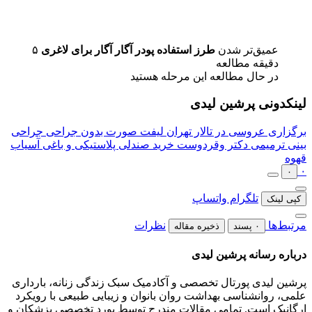
عمیق‌تر شدن
طرز استفاده پودر آگار آگار برای لاغری
۵
دقیقه مطالعه
در حال مطالعه این مرحله هستید
لینکدونی پرشین لیدی
برگزاری عروسی در تالار تهران
لیفت صورت بدون جراحی
جراحی
بینی ترمیمی دکتر وقردوست
خرید صندلی پلاستیکی و باغی
آسیاب
قهوه
۰
۰
تلگرام
واتساپ
کپی لینک
مرتبط‌ها
نظرات
۰ پسند
ذخیره مقاله
درباره رسانه پرشین لیدی
پرشین لیدی پورتال تخصصی و آکادمیک سبک زندگی زنانه، بارداری
علمی، روانشناسی بهداشت روان بانوان و زیبایی طبیعی با رویکرد
ارگانیک است. تمامی مقالات مندرج توسط بورد تخصصی پزشکان و