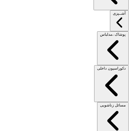
آشــپزی
پوشاک ،مدلباس
دکوراسیون داخلی
مسائل زناشویی