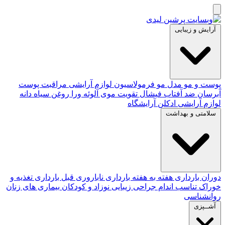
آرایش و زیبایی
پوست و مو
مدل مو
فرمولاسیون لوازم آرایشی
مراقبت پوست
آبرسان
ضد آفتاب
فیشال
تقویت موی
آلوئه‌ ورا
روغن سیاه دانه
لوازم آرایشی
ادکلن
آرایشگاه
سلامتی و بهداشت
دوران بارداری
هفته به هفته بارداری
ناباروری
قبل بارداری
تغذیه و
خوراک
تناسب اندام
جراحی زیبایی
نوزاد و کودکان
بیماری های زنان
روانشناسی
آشــپزی