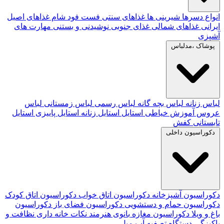
انواع دسرها
شیرینی ها
غذاهای سنتی
فست فود
شام
غذاهای اصیل
ایرانی
غذاهای شمالی
غذای جنوبی
نوشیدنی و بستنی
مهارت های
آشپزی
پوشاک ،مدلباس
لباس زنانه
لباس بچه گانه
لباس رسمی
لباس زمستانی
لباس
عروس
آموزش خیاطی
استایل
استایل زنانه
استایل پاییزی
استایل
تابستانی
کفش
دکوراسیون داخلی
دکوراسیون آشپزخانه
دکوراسیون اتاق خواب
دکوراسیون اتاق کودک
دکوراسیون حمام و دستشویی
دکوراسیون فضای باز
دکوراسیون
باغ و ویلا
دکوراسیون مغازه
بانوی هنرمند
نکات خانه داری
نظافت و
پاکیزگی
دستگاه تصفیه آب
مبل