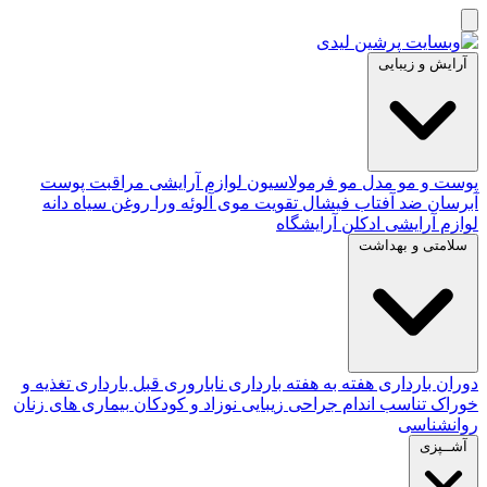
آرایش و زیبایی
پوست و مو
مدل مو
فرمولاسیون لوازم آرایشی
مراقبت پوست
آبرسان
ضد آفتاب
فیشال
تقویت موی
آلوئه‌ ورا
روغن سیاه دانه
لوازم آرایشی
ادکلن
آرایشگاه
سلامتی و بهداشت
دوران بارداری
هفته به هفته بارداری
ناباروری
قبل بارداری
تغذیه و
خوراک
تناسب اندام
جراحی زیبایی
نوزاد و کودکان
بیماری های زنان
روانشناسی
آشــپزی