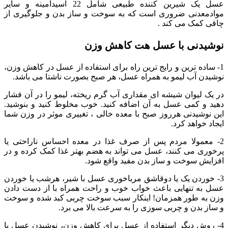
عسل یک شیرین کننده طبیعی شامل 22 اسیدآمینه و سایر
موادمعدنی ضروری است که به سوخت و ساز بدن و جلوگیری از
چاقی کمک می کند .
نوشیدنی با عسل هت کاهش وزن
1- ساده ترین و رایج ترین راه برای استفاده از عسل در کاهش وزن،
نوشیدن آب لیمو به همراه عسل، هر صبح بصورت ناشتا می باشد.
در یک لیوان شیشه ای مقداری آب گرم ریخته، لیمو را در آن فشار
دهید و کمی عسل به آن اضافه کنید. خوب مخلوط کنید و بنوشید.
این نوشیدنی هرروز صبح با معده خالی ، تغییری موثر در وزن شما
ایجاد خواهد کرد.
2- معمولا مردم پس از صرف غذا در معده احساس ناراحتی یا
پرخوری می کنند، عسل می تواند به هضم بهتر غذا کمک کرده و در
افزایش سوخت و ساز بدن مفید واقع شود.
3- خوردن یک یا دوقاشق مرباخوری عسل با شیر، هرشب یا خوردن
عسل به تنهایی باعث خواب خوب و راحت همراه با از دست دادن
وزن به طور همزمان! اینکار سبب سوخت چربی کبد شده و سوخت
و ساز بدن و چربی سوزی را به سرعت بالا می برد.
4- روش دیگر استفاده از عسل برای کاهش وزن، نوشیدن عسل با