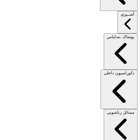
آشــپزی
پوشاک ،مدلباس
دکوراسیون داخلی
مسائل زناشویی