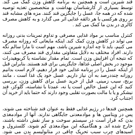
قند شیرین است و همچنین به برنامه کاهش وزن کمک می کند.
توسط بسیاری از کارشناسان بهداشت و متخصصین تغذیه توصیه
شده که در همه جا، عسل را جایگزین قند کنند. مزه های مشابه قند
بر روی هرکسی با هر ذائقه غذایی اثر می گذارد و به کاهش مصرف
کالری در بدن ما کمک می کند .
کنترل مناسب بر مواد غذایی مصرفی و تداوم تمرینات بدنی روزانه
می تواند در کاهش وزن کمک کند. اینکه مایعاتی که روزانه مصرف
می کنیم، باید تا چه اندازه شیرین باشد، مهم است تا مارا سالم نگه
دارند. افراد مختلف به دلایل متفاوتی مقداری قند مصرف می کنند،
که نتیجه آن افزایش وزن است. تمام مقدار نشاسته یا کربوهیدرات
موجود در بخش اصلی غذاها، جایگزینی برای قند هستند. بنابراین قبل
از اینکه عسل را در برنامه غذایی خود قرار دهیم، لازم است بدانیم
روزانه چنددرصد به آن نیاز داریم. عسل خود یک غذا است ، مانند
برنج، سیب زمینی. قبل از خرید عسل برای کاهش وزن، بررسی
کنید که این عسل خالص است یا نه، عمدتا با نشاسته، گلوکز، قند
نیشکر و یا با مالت بصورت تقلبی وجود دارند که حتما باید از خرید آن
اجتناب کرد.
همچنین قندها در رژیم غذایی فقط به عنوان قند شناخته می شوند،
پس در ویتامین ها و موادمعدنی جایگاهی ندارند. آنها از موادمغذی
بدن که قرار است در سیستم سوخت و ساز نقش داشته باشند،
خارج شده اند. و هنگامیکه این موادمغذی کم شوند، کلسترول و
اسیدهای چرب سبب تحریک چاقی در متابولیسم بدن می شود.