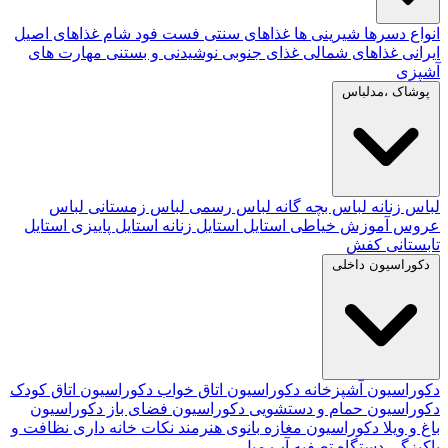
انواع دسرها
شیرینی ها
غذاهای سنتی
فست فود
شام
غذاهای اصیل
ایرانی
غذاهای شمالی
غذای جنوبی
نوشیدنی و بستنی
مهارت های
آشپزی
پوشاک ،مدلباس
لباس زنانه
لباس بچه گانه
لباس رسمی
لباس زمستانی
لباس
عروس
آموزش خیاطی
استایل
استایل زنانه
استایل پاییزی
استایل
تابستانی
کفش
دکوراسیون داخلی
دکوراسیون آشپزخانه
دکوراسیون اتاق خواب
دکوراسیون اتاق کودک
دکوراسیون حمام و دستشویی
دکوراسیون فضای باز
دکوراسیون
باغ و ویلا
دکوراسیون مغازه
بانوی هنرمند
نکات خانه داری
نظافت و
پاکیزگی
دستگاه تصفیه آب
مبل