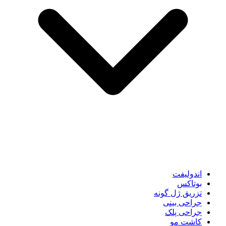
اندولیفت
بوتاکس
تزریق ژل گونه
جراحی بینی
جراحی پلک
کاشت مو