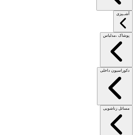
آشــپزی
پوشاک ،مدلباس
دکوراسیون داخلی
مسائل زناشویی