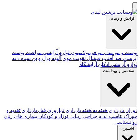
آرایش و زیبایی
پوست و مو
مدل مو
فرمولاسیون لوازم آرایشی
مراقبت پوست
آبرسان
ضد آفتاب
فیشال
تقویت موی
آلوئه‌ ورا
روغن سیاه دانه
لوازم آرایشی
ادکلن
آرایشگاه
سلامتی و بهداشت
دوران بارداری
هفته به هفته بارداری
ناباروری
قبل بارداری
تغذیه و
خوراک
تناسب اندام
جراحی زیبایی
نوزاد و کودکان
بیماری های زنان
روانشناسی
آشــپزی