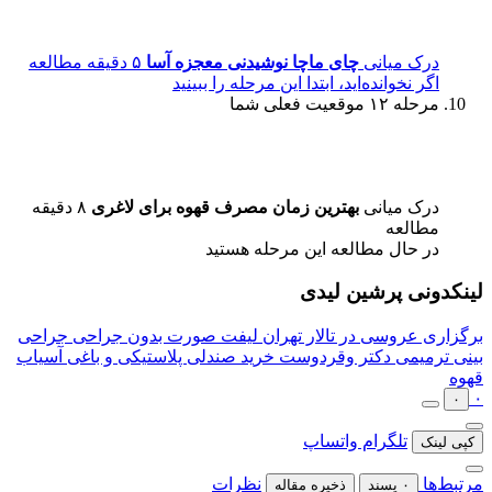
درک میانی
چای ماچا نوشیدنی معجزه آسا
۵ دقیقه مطالعه
اگر نخوانده‌اید، ابتدا این مرحله را ببینید
مرحله ۱۲
موقعیت فعلی شما
درک میانی
بهترین زمان مصرف قهوه برای لاغری
۸ دقیقه
مطالعه
در حال مطالعه این مرحله هستید
لینکدونی پرشین لیدی
برگزاری عروسی در تالار تهران
لیفت صورت بدون جراحی
جراحی
بینی ترمیمی دکتر وقردوست
خرید صندلی پلاستیکی و باغی
آسیاب
قهوه
۰
۰
تلگرام
واتساپ
کپی لینک
مرتبط‌ها
نظرات
۰ پسند
ذخیره مقاله