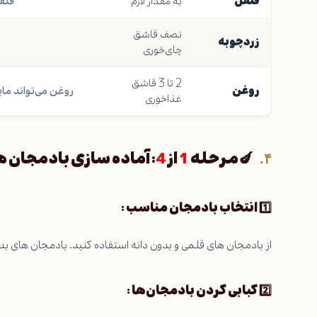
فلفل
به مقدار لازم
فلفل
نصف قاشق
زردچوبه
چای‌خوری
2 تا 3 قاشق
روغن
روغن می‌تواند مای
غذاخوری
🍆مرحله
1
از
4
: آماده سازی بادمجان ه
1️⃣ انتخاب بادمجان مناسب :
از بادمجان‌ های قلمی و بدون دانه استفاده کنید. بادمجان‌ های ب
2️⃣ کبابی کردن بادمجان‌ها :