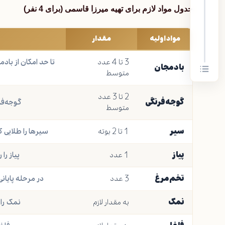
جدول مواد لازم برای تهیه میرزا قاسمی (برای 4 نفر)
مواد اولیه
مقدار
3 تا 4 عدد
تا حد امکان از با
بادمجان
متوسط
2 تا 3 عدد
گوجه‌فرنگی
گوجه‌فر
متوسط
سیر
1 تا 2 بوته
سیرها را طلایی 
پیاز
1 عدد
پیاز را
تخم‌مرغ
3 عدد
در مرحله پایانی
نمک
به مقدار لازم
نمک را 