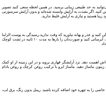
‌توانید به حد طبیعی زیبایی برسید. در همین لحظه سعی کنید تصویر
س کنید. اگر بشدت به آرایش وابسته شده‌اید و بدون آرایش سرسوزنی
 زیبا هستید و نیازی به آرایش غلیظ ندارید.
گی کنید و عذر و بهانه نیاورید که وقت ندارید.رسیدگی به پوست الزاما
وقت و هزینه زیادی نمی‌برد و روش‌های آسان و ارزان فراوانی برای انجام این کار وجود دارد. پوست‌تان را مرتب بخور دهید، ماسک بگذارید، آبرسانی کنید و صورت‌تان را بارها به مدت ۱۰ ثانیه در تشت کوچک
اد.
 اهمیت دهد. نزد آرایشگر قهاری بروید و در این زمینه از او کمک
ن زیتون ماساژ دهید. ماساژ ابرو با ترکیب روغن کرچک و روغن بادام
ی خاصی را به چهره خود اضافه کرده باشید. ریمل بدون رنگ، برق لب،