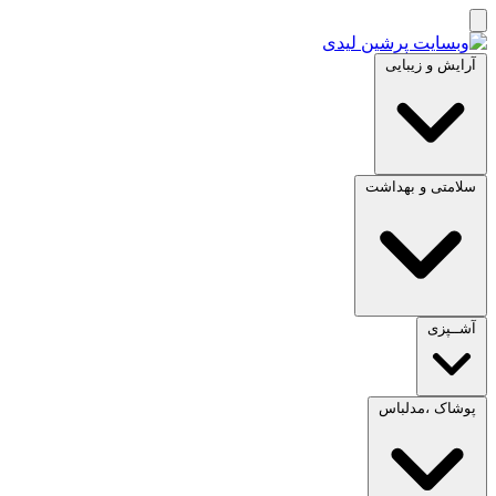
آرایش و زیبایی
سلامتی و بهداشت
آشــپزی
پوشاک ،مدلباس