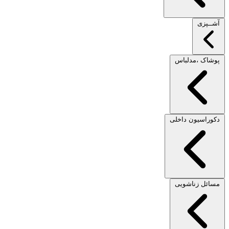
آشــپزی
پوشاک ،مدلباس
دکوراسیون داخلی
مسائل زناشویی