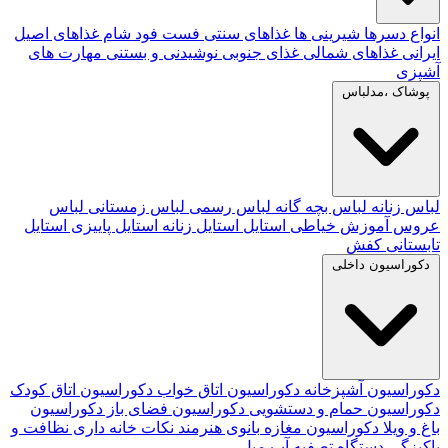
انواع دسرها
شیرینی ها
غذاهای سنتی
فست فود
شام
غذاهای اصیل
ایرانی
غذاهای شمالی
غذای جنوبی
نوشیدنی و بستنی
مهارت های
آشپزی
پوشاک ،مدلباس
لباس زنانه
لباس بچه گانه
لباس رسمی
لباس زمستانی
لباس
عروس
آموزش خیاطی
استایل
استایل زنانه
استایل پاییزی
استایل
تابستانی
کفش
دکوراسیون داخلی
دکوراسیون آشپزخانه
دکوراسیون اتاق خواب
دکوراسیون اتاق کودک
دکوراسیون حمام و دستشویی
دکوراسیون فضای باز
دکوراسیون
باغ و ویلا
دکوراسیون مغازه
بانوی هنرمند
نکات خانه داری
نظافت و
پاکیزگی
دستگاه تصفیه آب
مبل