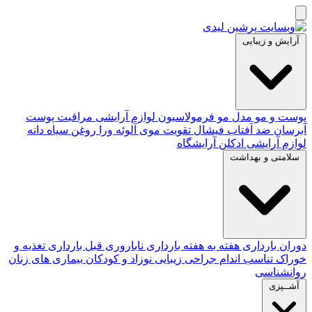
آرایش و زیبایی
پوست و مو
مدل مو
فرمولاسیون لوازم آرایشی
مراقبت پوست
آبرسان
ضد آفتاب
فیشال
تقویت موی
آلوئه‌ ورا
روغن سیاه دانه
لوازم آرایشی
ادکلن
آرایشگاه
سلامتی و بهداشت
دوران بارداری
هفته به هفته بارداری
ناباروری
قبل بارداری
تغذیه و
خوراک
تناسب اندام
جراحی زیبایی
نوزاد و کودکان
بیماری های زنان
روانشناسی
آشــپزی