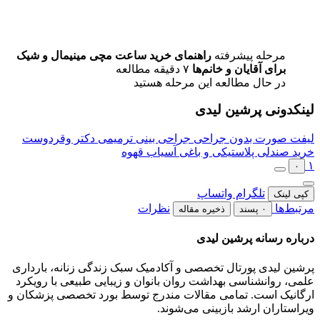
مرحله پیشرفته
راهنمای خرید ساعت مچی مینیمال و شیک
برای آقایان و خانم‌ها
۷ دقیقه مطالعه
در حال مطالعه این مرحله هستید
لینکدونی پرشین لیدی
لیفت صورت بدون جراحی
جراحی بینی ترمیمی دکتر وقردوست
خرید صندلی پلاستیکی و باغی
آسیاب قهوه
۱
۰
تلگرام
واتساپ
کپی لینک
مرتبط‌ها
نظرات
۰ پسند
ذخیره مقاله
درباره رسانه پرشین لیدی
پرشین لیدی پورتال تخصصی و آکادمیک سبک زندگی زنانه، بارداری
علمی، روانشناسی بهداشت روان بانوان و زیبایی طبیعی با رویکرد
ارگانیک است. تمامی مقالات مندرج توسط بورد تخصصی پزشکان و
ویراستاران ارشد بازبینی می‌شوند.