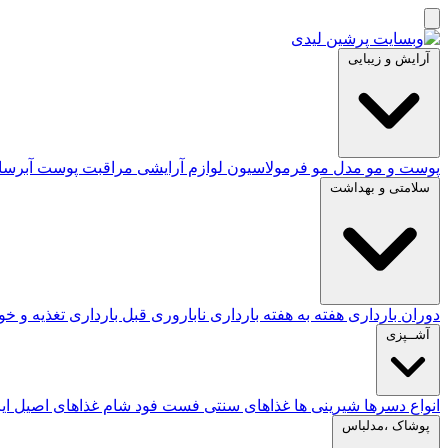
آرایش و زیبایی
پوست و مو
مدل مو
فرمولاسیون لوازم آرایشی
مراقبت پوست
آبرس
سلامتی و بهداشت
دوران بارداری
هفته به هفته بارداری
ناباروری
قبل بارداری
تغذیه و خ
آشــپزی
انواع دسرها
شیرینی ها
غذاهای سنتی
فست فود
شام
غذاهای اصیل ای
پوشاک ،مدلباس