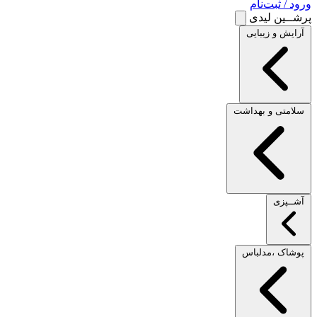
ورود / ثبت‌نام
پرشــین لیدی
آرایش و زیبایی
سلامتی و بهداشت
آشــپزی
پوشاک ،مدلباس