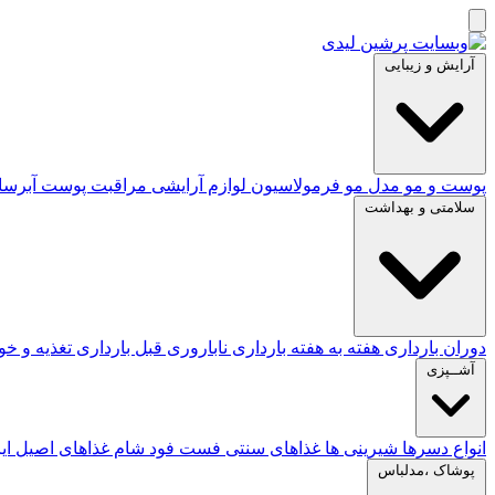
آرایش و زیبایی
پوست و مو
مدل مو
فرمولاسیون لوازم آرایشی
مراقبت پوست
آبرس
سلامتی و بهداشت
دوران بارداری
هفته به هفته بارداری
ناباروری
قبل بارداری
تغذیه و خ
آشــپزی
انواع دسرها
شیرینی ها
غذاهای سنتی
فست فود
شام
غذاهای اصیل ای
پوشاک ،مدلباس