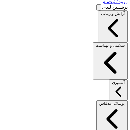
ورود / ثبت‌نام
پرشــین لیدی
آرایش و زیبایی
سلامتی و بهداشت
آشــپزی
پوشاک ،مدلباس