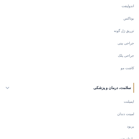
اندولیفت
بوتاکس
تزریق ژل گونه
جراحی بینی
جراحی پلک
کاشت مو
سلامت، درمان و پزشکی
ایمپلنت
لمینت دندان
پریود
رابطه جنسی