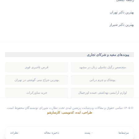
بهترین دکتر تهران
بهترین دکتر شیراز
پیوندهای مفید و شرکای تجاری
متخصص زگیل تناسلی زنان در مشهد
قرص تاخیری قوی
پوشاک و چرم دراتی
بهترین جراح بینی گوشتی در تهران
لوازم آرایشی بهداشتی عمده اورجینال
خرید ساورکرات
© ۱۴۰۵ تمامی حقوق و مقالات وب‌سایت پرشین لیدی تحت نظارت شورای نویسندگان محفوظ است.
طراحی، ایده، کدنویسی: کارسازشو
مرتبط‌ها
۰ پسند
ذخیره مقاله
نظرات