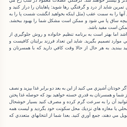
دتر و بيشتر خواهند شد. گرفتگي عضلات معمولا در شب رخ مي
مرين شايد از درد و گرفتگي رها شويد: پاهايتان را دراز كنيد و
نها را به سمت عقب (مثل اينكه بخواهيد انگشت شست پا را به
يچه ساق پا مي شود و ممكن است مشكل شما را بهبود ببخشد.
ممكن است مفيد باشد.
د اما بهتر است به برنامه تنظيم خانواده و روش جلوگيري از
خي موارد تصميم بگيريد. شايد اين تعداد فرزند برايتان كافيست و
يد ببنديد. به هر حال از حالا وقت كافي داريد كه با همسرتان و
اگر خودتان آشپزي مي كنيد از اين به بعد دو برابر غذا بپزيد و نصف
روز شما و همسرتان به قدري خسته خواهيد بود كه حوصله غذا پختن
 بتوانيد آن را به سرعت گرم كرده و مصرف كنيد بسيار خوشحال
محلي يا مغازه هاي نزديك محل سكونت خود بگرديد و ليست همه
ل مي دهند، جمع آوري كنيد. بعدا شما از انتخابهاي متعددي كه