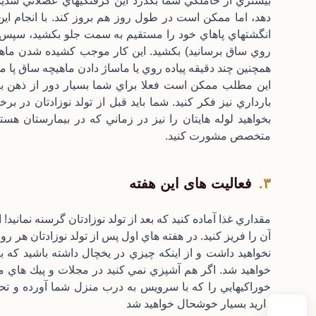
بيشتري از حاملگي شما بگذرد اين گرفتگيهاي عضلاني شدي
دهد، اما ممكن است در طول روز هم بروز كند. با انجام اين ت
انگشتهاي پاهاي خود را مستقيم به سمت جلو بكشيد، سپس آ
روي ساق برسانيد) بكشيد. اين كار موجب كشيده شدن ماه
همچنين چند دقيقه پياده روي يا ماساژ دادن ماهيچه ساق پا 
اين مطلب ممكن است فعلا براي شما بسيار دور از ذهن باش
بارداري نيز فكر كنيد. شما بايد قبل از تولد نوزادتان در بر
بخواهيد لوله هايتان را نيز در زماني كه در بيمارستان هست
متخصص مشورت كنيد.
فعالیت های این هفته
مقداري غذا آماده كنيد كه بعد از تولد نوزادتان گرسنه نمانيد! 
آن را فريز كنيد. در هفته هاي اول پس از تولد نوزادتان هر 
نخواهيد داشت و از اينكه چيزي در يخچال داشته باشيد كه
خواهيد شد. اگر هم آشپزي نمي كنيد در مجلات و پيك هاي 
خوراكيهايي را كه با سرويس به درب منزل شما آورده و تحوي
داريد بسيار خوشحال خواهيد شد