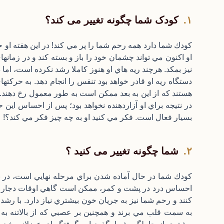
کودک شما چگونه تغییر می کند؟
او اكنون مي تواند چشمان خود را باز و بسته كند و در زمان
نيز بمكد. هرچند ريه هاي او هنوز كاملا رشد نكرده است، اما د
دستگاه ريه او قادر خواهد بود تنفس را انجام دهد. به حرك
هستند كه از اين به بعد ممكن است به طور معمول رخ دهند.
در نتيجه براي او آزاردهنده نخواهد بود؛ پس از احساس اين
بسيار فعال است. فكر مي كنيد او به چه چيز فكر مي كند؟!
شما چگونه تغییر می کنید ؟
كودك شما در حال آماده شدن براي مرحله نهايي است، در 
احساس درد در پشت و كمر، ممكن است گاهي اوقات دجار گر
كنند و رحم شما نيز به جريان خون بيشتري نياز دارد. با رشد
به سمت قلب مي برند و همچنين بر عصبي كه از بالاتنه ب