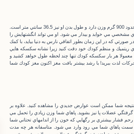
كودك شما دارد همه رحم شما را پر مي كند! در اين هفته او حدود 900 گرم وزن دارد و طول بدن او نيز 36.5 سانتي متر است.
هاي مشخصي مي خوابد و بيدار مي شود. او مي تواند انگشتهايش را
ر صورتي كه در اين زمان بطور اتفاقي نارس به دنيا بيايد، با كمك
تهاي ريتميك و منظم كودك خود دقت كنيد زيرا نشانه سكسكه هايي
 معمولا هر بار سكسكه كودك تنها چند لحظه طول خواهد كشيد و
 حركات لذت ببريد! با رشد بيشتر بافت مغز اكنون مغز كودك شما
نتيجه شما ممكن است عوارض جديدي را مشاهده كنيد. علاوه بر
فتگي عضلات پا نيز بشويد. پاهاي شما وزن زيادي را تحمل مي
 رحم فشار بيشتري بر رگهايي كه خون را از اندامهاي تحتاني شما
ه سمت پاهاي شما مي رود وارد مي شود. متاسفانه هر چه مدت