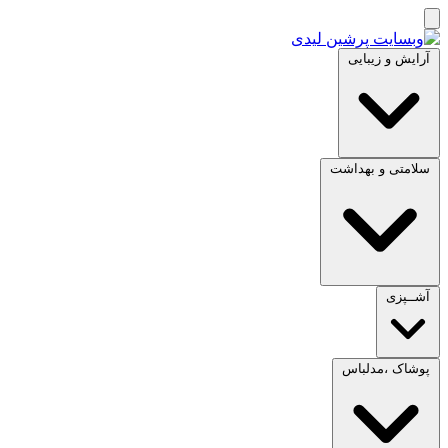
آرایش و زیبایی
سلامتی و بهداشت
آشــپزی
پوشاک ،مدلباس