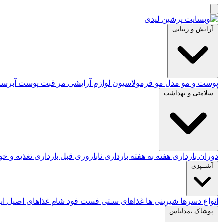
آرایش و زیبایی
پوست و مو
مدل مو
فرمولاسیون لوازم آرایشی
مراقبت پوست
آبرس
سلامتی و بهداشت
دوران بارداری
هفته به هفته بارداری
ناباروری
قبل بارداری
تغذیه و خ
آشــپزی
انواع دسرها
شیرینی ها
غذاهای سنتی
فست فود
شام
غذاهای اصیل ای
پوشاک ،مدلباس