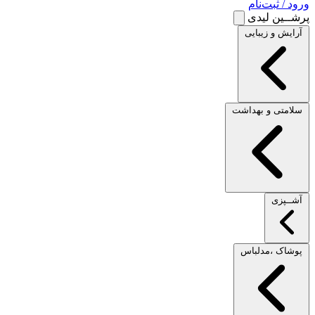
ورود / ثبت‌نام
پرشــین لیدی
آرایش و زیبایی
سلامتی و بهداشت
آشــپزی
پوشاک ،مدلباس