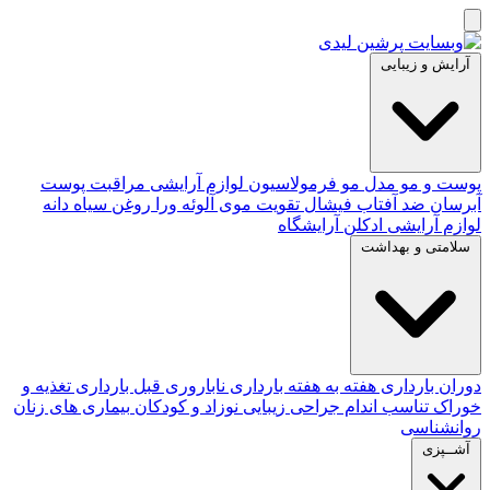
آرایش و زیبایی
پوست و مو
مدل مو
فرمولاسیون لوازم آرایشی
مراقبت پوست
آبرسان
ضد آفتاب
فیشال
تقویت موی
آلوئه‌ ورا
روغن سیاه دانه
لوازم آرایشی
ادکلن
آرایشگاه
سلامتی و بهداشت
دوران بارداری
هفته به هفته بارداری
ناباروری
قبل بارداری
تغذیه و
خوراک
تناسب اندام
جراحی زیبایی
نوزاد و کودکان
بیماری های زنان
روانشناسی
آشــپزی