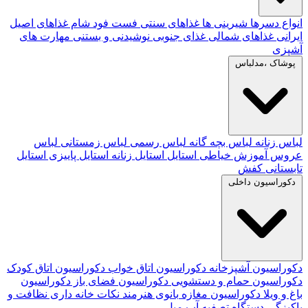
انواع دسرها
شیرینی ها
غذاهای سنتی
فست فود
شام
غذاهای اصیل
ایرانی
غذاهای شمالی
غذای جنوبی
نوشیدنی و بستنی
مهارت های
آشپزی
پوشاک ،مدلباس
لباس زنانه
لباس بچه گانه
لباس رسمی
لباس زمستانی
لباس
عروس
آموزش خیاطی
استایل
استایل زنانه
استایل پاییزی
استایل
تابستانی
کفش
دکوراسیون داخلی
دکوراسیون آشپزخانه
دکوراسیون اتاق خواب
دکوراسیون اتاق کودک
دکوراسیون حمام و دستشویی
دکوراسیون فضای باز
دکوراسیون
باغ و ویلا
دکوراسیون مغازه
بانوی هنرمند
نکات خانه داری
نظافت و
پاکیزگی
دستگاه تصفیه آب
مبل