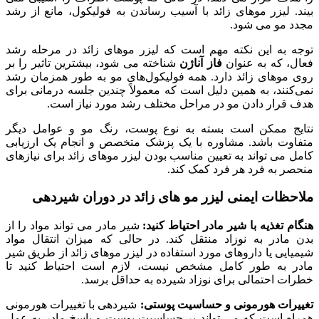
بیند. لیزر موهای زائد با آسیب رساندن به فولیکول، مانع از رشد
مجدد مو می شود.
توجه به این نکته مهم است که لیزر موهای زائد در مرحله رشد
فعال، که به عنوان
فاز آناژن
شناخته می شود، بیشترین تاثیر را بر
روی موهای زائد دارد. همه فولیکول‌های مو به طور همزمان رشد
نمی‌کنند، به همین دلیل است که معمولاً چندین جلسه درمانی برای
هدف قرار دادن مو در مراحل مختلف رشد مورد نیاز است.
نتایج ممکن است بسته به نوع پوست، رنگ مو و عوامل دیگر
متفاوت باشد. مشاوره با یک پزشک متخصص و انجام یک ارزیابی
کامل می تواند به تعیین مناسب بودن لیزر موهای زائد برای نیازهای
منحصر به فرد هر فرد کمک کند.
ملاحظات ایمنی لیزر مو های زائد در دوران شیردهی
هنگام تغذیه با شیر مادر احتیاط کنید:
شیر مادر می تواند مواد را از
بدن مادر به نوزاد منتقل کند. در حالی که میزان انتقال مواد
شیمیایی یا داروهای مورد استفاده در لیزر موهای زائد از طریق شیر
مادر به طور کامل مشخص نیست، لازم است احتیاط کنید تا
خطرات احتمالی برای نوزاد شیرده به حداقل برسد.
تغییرات هورمونی و حساسیت پوستی:
شیردهی با تغییرات هورمونی
همراه است که می تواند بر حساسیت پوست و پاسخ مادر به عمل