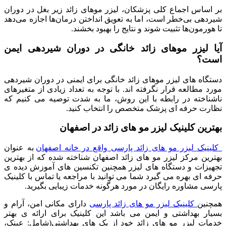
بر اساس اجماع کلی پزشکان، لیزر موهای زائد زیر بغل در دوران
شیردهی بی‌خطر است، اما به تعویق انداختن درمان‌ها اجازه می‌دهد
تا هورمون‌ها تثبیت شوند و نتایج را بهبود بخشند.
آیا
لیزر موهای زائد خانگی
در دوران شیردهی ایمن
است؟
دستگاه های لیزر موهای زائد خانگی برای ایمنی در دوران شیردهی
مورد مطالعه قرار نگرفته اند. با توجه به تعداد زیادی از متغیرهای
ناشناخته در رابطه با این روش، ما به شدت توصیه می کنیم که
نظارت حرفه ای پزشک متخصص را انتخاب کنید.
بهترین کلینیک لیزر مو های زائد در اصفهان
کلینیک لیزر مو های زائد پارسی واقع در خانه اصفهان
به عنوان
بهترین مرکز لیزر مو های زائد اصفهان شناخته شده که از بهترین
تجهیزات و دستگاه های لیزر همچنین تکنسین های آموزش دیده ی
حرفه ای بهره می گیرد شما می توانید با مراجعه یا تماس با کلینیک
پارسی مشاوره رایگان در مورد هرگونه خدمات زیبایی بگیرید.
همچنین
کلینیک لیزر مو های زائد پارسی
دارای مکانی امن، آرام و
بسیار بهداشتی و ایمن می باشد این کلینیک برای ارائه ی بهتر
خدمات لیزر مو های زائد خود از پک های بهداشتی(شامل: عینک،