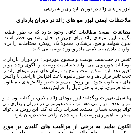
لیزر مو های زائد در دوران بارداری و شیردهی
ملاحظات ایمنی لیزر مو های زائد در دوران بارداری
مطالعات ایمنی:
مطالعات کافی وجود ندارد که به طور قطعی
بگوییم لیزر موهای زائد برای جنین در حال رشد بی خطر است.
بدون شواهد واضح، پزشکان معمولاً یک رویکرد محتاطانه را برای
اولویت دادن به سلامتی مادر و نوزاد توصیه می کنند.
تغییر در حساسیت پوست و سطوح هورمونی: در دوران بارداری،
نوسانات هورمونی می تواند حساسیت پوست و الگوی رشد مو را
تغییر دهد. این ممکن است پاسخ به درمان های لیزر موهای زائد را
تحت تاثیر قرار دهد و به طور بالقوه باعث افزایش ناراحتی یا واکنش
های نامطلوب شود. این روش می‌تواند خطر واکنش‌های نامطلوب
مانند قرمزی، تورم و حتی تاول را افزایش دهد.
پتانسیل تغییرات رنگدانه:
لیزر موهای زائد ملانین، رنگدانه پوست و
مو را هدف قرار می دهد. نوسانات هورمونی در دوران بارداری می
تواند پوست شما را مستعد تغییرات رنگدانه کند. این روش می تواند
منجر به ناهمواری پوست یا تیره شدن نواحی تحت درمان شود.
اکنون بیایید به برخی از مراقبت های کلیدی در مورد
ترکیب لیزر موهای زائد و شیردهی عمیق تر بپردازیم: