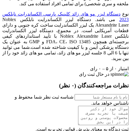
ملحفه و سری شخصی) برای تمامی افراد استفاده می کند.
نوع
دستگاه لیزر مو های زائد کلینیک پارسی الکساندرایت نابلکس
2023
می باشد. دستگاه لیزر الکساندرایت نابلکس Noblex
Alexandrite Laser یک لیزر الکساندرایت ساخت کره جنوبی و دارای
قطعات آمریکایی است. در مجموع، دستگاه لیزر الکساندرایت
نابلکس Noblex Alexandrite Laser با تأیید استانداردهای کیفی
برجسته‌ای همچون FDA، CE، ISO 13485 و GMP به عنوان یک
دستگاه پزشکی ایمن و با کیفیت شناخته شده است.شما می توانید
تنها با 6 الی 8 جلسه لیزر مو های زائد، تمامی مو های زائد خود را از
بین ببرید.
امتیاز ۰ از ۵ – ۰ رای
در حال ثبت رای
نظرات مراجعه‌کنندگان
(۰ نظر)
شناسه ثبت نظر شما محفوظ و
ناشناس خواهد ماند.
ثبت دیدگاه به معنای پذیرش قوانین تحریریه است.