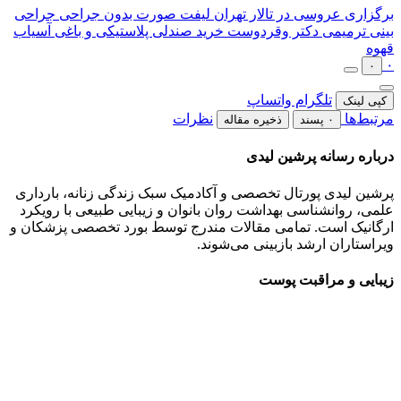
برگزاری عروسی در تالار تهران
لیفت صورت بدون جراحی
جراحی
بینی ترمیمی دکتر وقردوست
خرید صندلی پلاستیکی و باغی
آسیاب
قهوه
۰
۰
تلگرام
واتساپ
کپی لینک
مرتبط‌ها
نظرات
۰ پسند
ذخیره مقاله
درباره رسانه پرشین لیدی
پرشین لیدی پورتال تخصصی و آکادمیک سبک زندگی زنانه، بارداری
علمی، روانشناسی بهداشت روان بانوان و زیبایی طبیعی با رویکرد
ارگانیک است. تمامی مقالات مندرج توسط بورد تخصصی پزشکان و
ویراستاران ارشد بازبینی می‌شوند.
زیبایی و مراقبت پوست