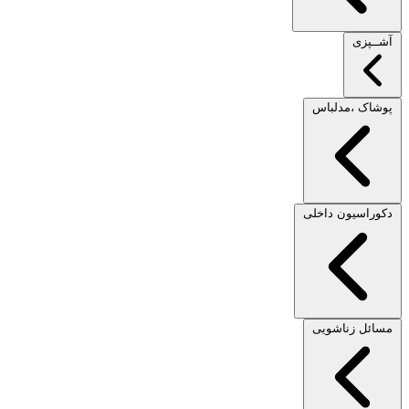
آشــپزی
پوشاک ،مدلباس
دکوراسیون داخلی
مسائل زناشویی