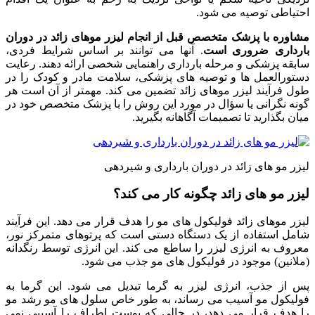
احتیاطی توصیه می شود.
مشاوره با پزشک متخصص قبل از انجام لیزر موهای زائد در دوران
بارداری ضروری است
. آنها می توانند بر اساس شرایط فردی،
سابقه پزشکی و مرحله بارداری راهنمایی شخصی ارائه دهند. رعایت
دستورالعمل ها و توصیه های پزشکی، سلامت مادر و کودک را در
طول فرآیند لیزر موهای زائد تضمین می کند. مهمتر از آن است هر
گونه نگرانی یا سؤال در مورد این روش را با پزشک متخصص خود در
میان بگذارید تا تصمیمات آگاهانه بگیرید.
لیزر مو های زائد در دوران بارداری و شیردهی
لیزر مو های زائد چگونه کار می کند؟
لیزر موهای زائد فولیکول های مو را هدف قرار می دهد. این فرآیند
شامل استفاده از یک دستگاه دستی است که پرتوهای متمرکز نور،
معروف به انرژی لیزر را ساطع می کند. این انرژی توسط رنگدانه
(ملانین) موجود در فولیکول های مو جذب می شود.
پس از جذب، انرژی لیزر به گرما تبدیل می شود. این گرما به
فولیکول مو آسیب می رساند، به طور خاص سلول های مو رشد مو
را هدف قرار می دهد، در حالی که پوست اطراف را آسیبی نمی