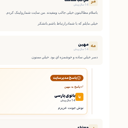
مراقب سلامت
مر
14 سال پیش
خیلی مایلم که با شمادرارتباط باشم.باتشکر
مهين
مه
14 سال پیش
دسر خيلي ساده و خوشمزه اي بود. خيلي ممنون.
پاسخ مدیر سایت
پاسخ به
مهين
بانوی پارسی
با
14 سال پیش
نوش جونت عزیزم
shima