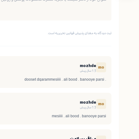
ثبت دیدگاه به معنای پذیرش قوانین تحریریه است.
mozhde
mo
13 سال پیش
. dooset dqarammesiiii . ali bood . banooye parsi
mozhde
mo
13 سال پیش
mesiiii . ali bood . banooye parsi