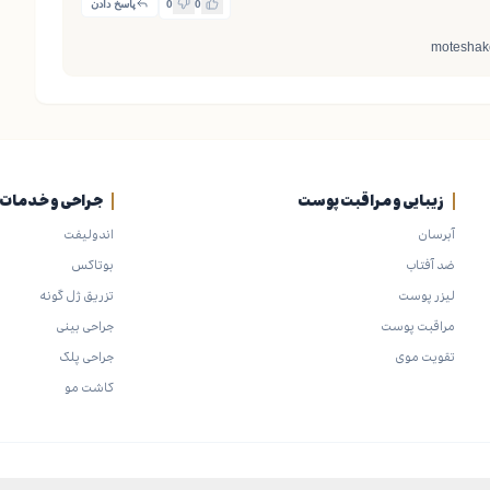
0
0
پاسخ دادن
moteshakera
زیبایی و مراقبت پوست
جراحی و خدمات ز
آبرسان
اندولیفت
ضد آفتاب
بوتاکس
لیزر پوست
تزریق ژل گونه
مراقبت پوست
جراحی بینی
تقویت موی
جراحی پلک
کاشت مو