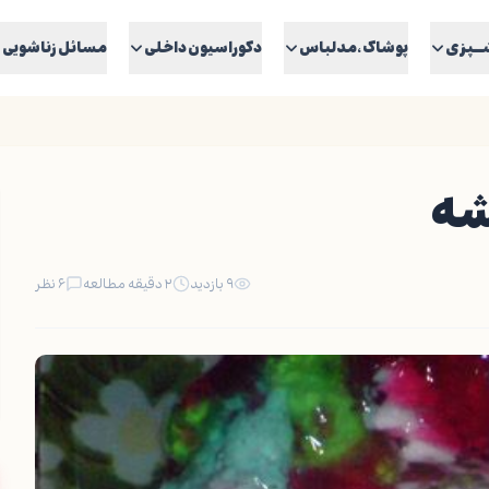
ــپزی
پوشاک ،مدلباس
دکوراسیون داخلی
مسائل زناشویی
شه
۹ بازدید
۲ دقیقه مطالعه
۶ نظر