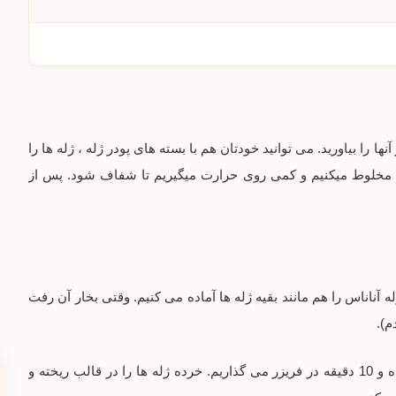
نها را بیاورید. می توانید خودتان هم با بسته های پودر ژله ، ژله ها را
له مخلوط میکنیم و کمی روی حرارت میگیریم تا شفاف شود. پس از
 آناناس را هم مانند بقیه ژله ها آماده می کنیم. وقتی بخار آن رفت
م).
یک ظرف که به عنوان قالب کار درنظر گرفتیم کمی خیس کرده و 10 دقیقه در فریزر می گذاریم. خرده ژله ها را در قالب ریخته و