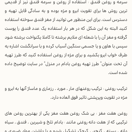
سرمه و روغن فندق : استفاده از روغن و سرمه فندق نیز از قدیمی
ترین روش ها برای تقویت ابرو و مژه بوده و به سادگی قابل تهیه و
دسترس است. برای این منظور می توانید از مغز فندق سوخته استفاده
کنید البته به این شکل که در هر بار استفاده یک عدد فندق را پوست
گرفته و مغز آن را با شعله ای ملایم برشته تا کاملا یکنواخت برشته شود
سپس با هاون و یا جسمی سنگین آسیاب کرده و با سرانگشت اشاره به
طرف خواب ابرو بکشید و برای مژه از روغن استفاده کنید که طرز تهیه
آن تحت عنوان” طرز تهیه روغن بادام در منزل” در سایت توضیح داده
شده است.
ترکیب روغنی : ترکیب روغنهای مار ، مورد ، رزماری و ماساژ آنها به ابرو و
مژه در تقویت وپرپشتی تاثیر فوق العاده دارد.
روغن هفت مغز : بی شک روغن هفت مغز یکی از بهترین روغن های
ترکیبی که از هفت دانه روغنی مانند : بادام تلخ و شیرین ، فندق ، سیاه
دانه ، پسته ، کنجد ، کرچک تشکیل شده و با داشتن مواد ضروری و