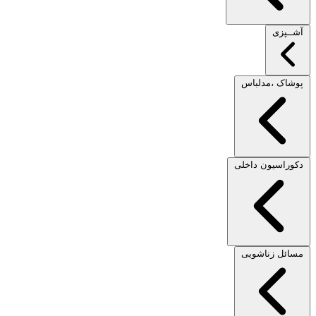
آشــپزی
پوشاک ،مدلباس
دکوراسیون داخلی
مسائل زناشویی