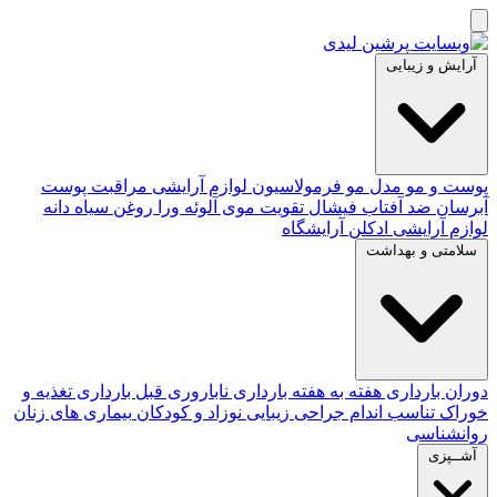
آرایش و زیبایی
پوست و مو
مدل مو
فرمولاسیون لوازم آرایشی
مراقبت پوست
آبرسان
ضد آفتاب
فیشال
تقویت موی
آلوئه‌ ورا
روغن سیاه دانه
لوازم آرایشی
ادکلن
آرایشگاه
سلامتی و بهداشت
دوران بارداری
هفته به هفته بارداری
ناباروری
قبل بارداری
تغذیه و
خوراک
تناسب اندام
جراحی زیبایی
نوزاد و کودکان
بیماری های زنان
روانشناسی
آشــپزی