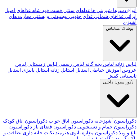
انواع دسرها
شیرینی ها
غذاهای سنتی
فست فود
شام
غذاهای اصیل
ایرانی
غذاهای شمالی
غذای جنوبی
نوشیدنی و بستنی
مهارت های
آشپزی
پوشاک ،مدلباس
لباس زنانه
لباس بچه گانه
لباس رسمی
لباس زمستانی
لباس
عروس
آموزش خیاطی
استایل
استایل زنانه
استایل پاییزی
استایل
تابستانی
کفش
دکوراسیون داخلی
دکوراسیون آشپزخانه
دکوراسیون اتاق خواب
دکوراسیون اتاق کودک
دکوراسیون حمام و دستشویی
دکوراسیون فضای باز
دکوراسیون
باغ و ویلا
دکوراسیون مغازه
بانوی هنرمند
نکات خانه داری
نظافت و
پاکیزگی
دستگاه تصفیه آب
مبل