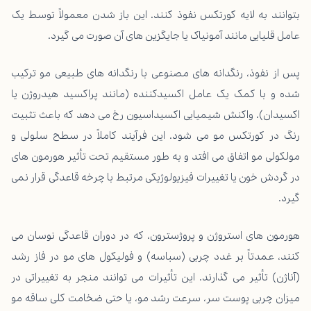
بتوانند به لایه کورتکس نفوذ کنند. این باز شدن معمولاً توسط یک
عامل قلیایی مانند آمونیاک یا جایگزین های آن صورت می گیرد.
پس از نفوذ، رنگدانه های مصنوعی با رنگدانه های طبیعی مو ترکیب
شده و با کمک یک عامل اکسیدکننده (مانند پراکسید هیدروژن یا
اکسیدان)، واکنش شیمیایی اکسیداسیون رخ می دهد که باعث تثبیت
رنگ در کورتکس مو می شود. این فرآیند کاملاً در سطح سلولی و
مولکولی مو اتفاق می افتد و به طور مستقیم تحت تأثیر هورمون های
در گردش خون یا تغییرات فیزیولوژیکی مرتبط با چرخه قاعدگی قرار نمی
گیرد.
هورمون های استروژن و پروژسترون، که در دوران قاعدگی نوسان می
کنند، عمدتاً بر غدد چربی (سباسه) و فولیکول های مو در فاز رشد
(آناژن) تأثیر می گذارند. این تأثیرات می توانند منجر به تغییراتی در
میزان چربی پوست سر، سرعت رشد مو، یا حتی ضخامت کلی ساقه مو