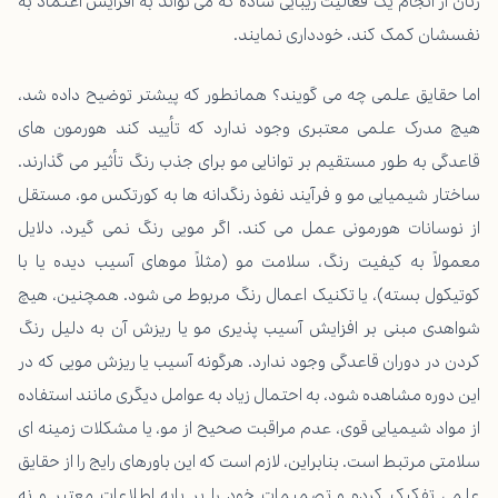
زنان از انجام یک فعالیت زیبایی ساده که می تواند به افزایش اعتماد به
نفسشان کمک کند، خودداری نمایند.
اما حقایق علمی چه می گویند؟ همانطور که پیشتر توضیح داده شد،
هیچ مدرک علمی معتبری وجود ندارد که تأیید کند هورمون های
قاعدگی به طور مستقیم بر توانایی مو برای جذب رنگ تأثیر می گذارند.
ساختار شیمیایی مو و فرآیند نفوذ رنگدانه ها به کورتکس مو، مستقل
از نوسانات هورمونی عمل می کند. اگر مویی رنگ نمی گیرد، دلایل
معمولاً به کیفیت رنگ، سلامت مو (مثلاً موهای آسیب دیده یا با
کوتیکول بسته)، یا تکنیک اعمال رنگ مربوط می شود. همچنین، هیچ
شواهدی مبنی بر افزایش آسیب پذیری مو یا ریزش آن به دلیل رنگ
کردن در دوران قاعدگی وجود ندارد. هرگونه آسیب یا ریزش مویی که در
این دوره مشاهده شود، به احتمال زیاد به عوامل دیگری مانند استفاده
از مواد شیمیایی قوی، عدم مراقبت صحیح از مو، یا مشکلات زمینه ای
سلامتی مرتبط است. بنابراین، لازم است که این باورهای رایج را از حقایق
علمی تفکیک کرده و تصمیمات خود را بر پایه اطلاعات معتبر و نه