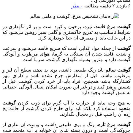
مطالب آموزشی و…
۶ بازدید
۲ دقیقه مطالعه
۰ نظر
گوشت مرغ فاسد
، تیره، پرخون و کبود است و بر اثر نگهداری در
شرایط نامناسب به تدریج خاکستری و گاهی سبز روشن می‌شود که
در این حالت باید از مصرف آن جداً خودداری کرد.
گوشت
از جمله مواد غذایی است که سریع فاسد می‌شود و سرعت
و شدت فاسد شدن آن بستگی به گرما، هوای مرطوب و آلودگی
گوشت دارد و بهترین وسیله نگهداری گوشت، سرما است.
گوشت سالم
باید رنگ طبیعی داشته، بوی بد ندهد، سطح آن لیز و
مرطوب نباشد، قبل از سفارش چرخ نشده باشد و دارای مهر
کشتارگاه باشد همچنین افراد باید از خرد کردن گوشت قبل از
شستن پرهیز کنند و در غیر این صورت امکان انتقال آلودگی احتمالی
به عمق گوشت وجود دارد.
به هیچ وجه نباید از حرارت یا آب گرم برای ذوب کردن
گوشت
منجمد
استفاده کرد بلکه باید برای خارج کردن گوشت از حالت یخ
زده آن را شب قبل در یخچال بگذارند.
گوشت مرغ تازه
، رنگ و بوی طبیعی داشته و پوست آن عاری از
چروکیدگی است و درون بسته بندی آن خونابه یا آب منجمد شده