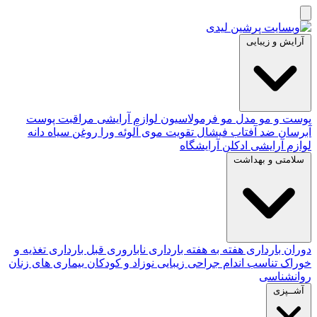
آرایش و زیبایی
پوست و مو
مدل مو
فرمولاسیون لوازم آرایشی
مراقبت پوست
آبرسان
ضد آفتاب
فیشال
تقویت موی
آلوئه‌ ورا
روغن سیاه دانه
لوازم آرایشی
ادکلن
آرایشگاه
سلامتی و بهداشت
دوران بارداری
هفته به هفته بارداری
ناباروری
قبل بارداری
تغذیه و
خوراک
تناسب اندام
جراحی زیبایی
نوزاد و کودکان
بیماری های زنان
روانشناسی
آشــپزی