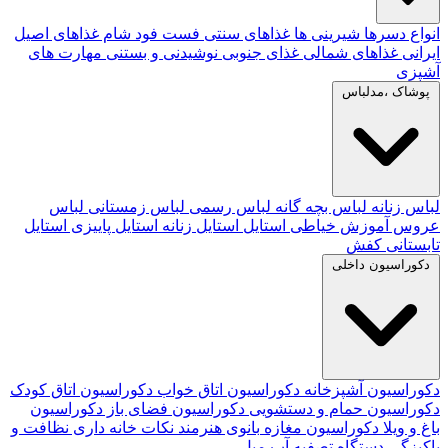
انواع دسرها
شیرینی ها
غذاهای سنتی
فست فود
شام
غذاهای اصیل
ایرانی
غذاهای شمالی
غذای جنوبی
نوشیدنی و بستنی
مهارت های
آشپزی
پوشاک ،مدلباس
لباس زنانه
لباس بچه گانه
لباس رسمی
لباس زمستانی
لباس
عروس
آموزش خیاطی
استایل
استایل زنانه
استایل پاییزی
استایل
تابستانی
کفش
دکوراسیون داخلی
دکوراسیون آشپزخانه
دکوراسیون اتاق خواب
دکوراسیون اتاق کودک
دکوراسیون حمام و دستشویی
دکوراسیون فضای باز
دکوراسیون
باغ و ویلا
دکوراسیون مغازه
بانوی هنرمند
نکات خانه داری
نظافت و
پاکیزگی
دستگاه تصفیه آب
مبل