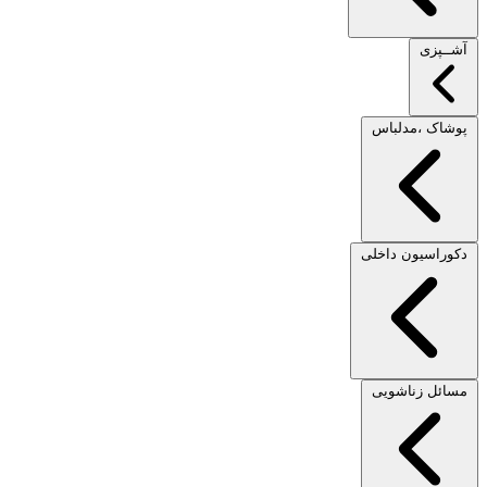
آشــپزی
پوشاک ،مدلباس
دکوراسیون داخلی
مسائل زناشویی