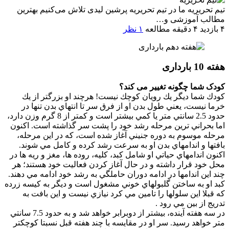
تیم تحریریه
ما در تیم تحریریه پرشین لیدی تلاش می‌کنیم بهترین
مطالب آموزشی و…
۴ بازدید
۴ دقیقه مطالعه
۱ نظر
هفته 10 بارداری
کودک شما چگونه تغییر می کند؟
كودك شما ديگر يك رويان كوچك نيست! هرچند او بزرگتر از يك
خرما نيست، يعني طول بدن او از فرق سر تا انتهاي بدن تنها در
حدود 2.5 سانتي متر يا كمي بيشتر است و كمتر از 8 گرم وزن دارد،
اما بحراني ترين مرحله رشد خود را پشت سر گذاشته است. اكنون
مرحله موسوم به دوره جنيني آغاز شده است، كه در اين مرحله،
بافتها و اندامهاي بدن او به سرعت رشد كرده و كامل مي شوند.
اكنون اندامهاي حياتي او شامل كبد، كليه، روده ها، مغز و ريه ها در
محل خود قرار داشته و در حال آغاز كردن فعاليت خود هستند؛ هر
چند اين اندامها در ادامه دوران حاملگي به رشد خود ادامه مي دهند.
كبد او به ساختن گلبولهاي خوني مشغول است و ديگر به كيسه زرده
كه قبلا اين سلولها را تامين مي كرد نيازي نيست و اين بافت به
تدريج از بين مي رود .
در سه هفته آينده، بيشتر از دوبرابر خواهد شد و به حدود 7.5 سانتي
متر خواهد رسيد. سر او در مقايسه با چند هفته قبل نسبتا كوچكتر