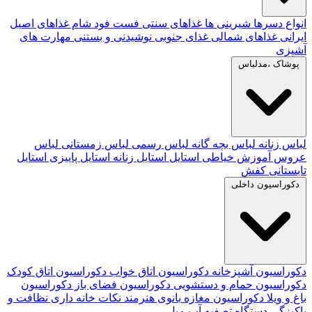
انواع دسرها
شیرینی ها
غذاهای سنتی
فست فود
شام
غذاهای اصیل
ایرانی
غذاهای شمالی
غذای جنوبی
نوشیدنی و بستنی
مهارت های
آشپزی
پوشاک ،مدلباس
لباس زنانه
لباس بچه گانه
لباس رسمی
لباس زمستانی
لباس
عروس
آموزش خیاطی
استایل
استایل زنانه
استایل پاییزی
استایل
تابستانی
کفش
دکوراسیون داخلی
دکوراسیون آشپزخانه
دکوراسیون اتاق خواب
دکوراسیون اتاق کودک
دکوراسیون حمام و دستشویی
دکوراسیون فضای باز
دکوراسیون
باغ و ویلا
دکوراسیون مغازه
بانوی هنرمند
نکات خانه داری
نظافت و
پاکیزگی
دستگاه تصفیه آب
مبل