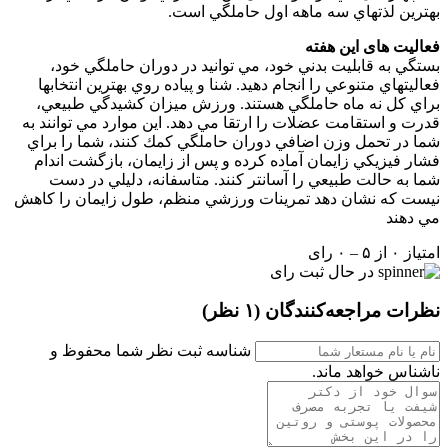
بهترين لذتهاي سه ماهه اول حاملگي است.
فعالیت های این هفته
بستگي به قابليت بدني خود، مي توانيد در دوران حاملگي خود،
فعاليتهاي متنوعي را انجام دهيد. شنا و پياده روي بهترين انتخابها
براي كل نه ماه حاملگي هستند. ورزش ميزان كشيدگي طبيعي،
قدرت و استقامت عضلات را ارتقا مي دهد. اين موارد مي توانند به
شما در تحمل وزن اضافي دوران حاملگي كمك كنند، شما را براي
فشار فيزيكي زايمان آماده كرده و پس از زايمان، بازگشت اندام
شما به حالت طبيعي را آسانتر كنند. متاسفانه، دليلي در دست
نيست كه نشان دهد تمرينات ورزشي منظم، طول زايمان را كاهش
مي دهند
امتیاز ۰ از ۵ – ۰ رای
در حال ثبت رای
نظرات مراجعه‌کنندگان
(۱ نظر)
شناسه ثبت نظر شما محفوظ و
ناشناس خواهد ماند.