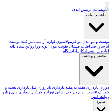
آرایش و زیبایی
پوست و مو
مدل مو
فرمولاسیون لوازم آرایشی
مراقبت پوست
آبرسان
ضد آفتاب
فیشال
تقویت موی
آلوئه‌ ورا
روغن سیاه دانه
لوازم آرایشی
ادکلن
آرایشگاه
سلامتی و بهداشت
دوران بارداری
هفته به هفته بارداری
ناباروری
قبل بارداری
تغذیه و
خوراک
تناسب اندام
جراحی زیبایی
نوزاد و کودکان
بیماری های زنان
روانشناسی
آشــپزی