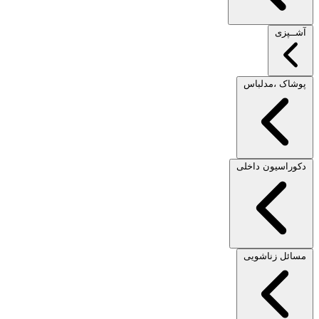
آشــپزی
پوشاک ،مدلباس
دکوراسیون داخلی
مسائل زناشویی