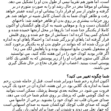
است، اما هنوز هم تقريبا نيمي از طول بدن او را تشكيل مي دهد.
پيشاني او موقتا مغز در حال رشد او را به صورت متورم در بر
گرفته و جلوتر از سر او قرار دارد؛ پيشاني او در آينده عقبتر خواهد
رفت و ظاهر كودك شما به يك انسان كامل شبيه تر خواهد شد. هر
روز جزئيات بيشتري بر روي بدن او ظاهر خواهند شد: ناخنهاي
انگشتان دست و پا، و موهايي شبيه به كرك هلو. انگشتان او اكنون
كاملا از يكديگر جدا شده اند؛ بازوها در محل آرنجها خميده شده و
انحناي كمي پيدا كرده اند؛ دستانش از مچ خم شده و روي قلبش
قرار گرفته اند؛ پاهاي او بزرگتر شده اند؛ و احتمالا پاهاي او به اندازه
اي بزرگ شده اند كه بتوانند در جلوي بدن او به يكديگر برخورد كنند.
او مشغول بلعيدن مايع آمنيوتيك بوده و با پاهايش لگد مي زند!
اگر قادر بوديد كودك خود را در اين هفته نگاه كنيد، مي توانستيد
شكل كلي ستون فقرات او را از زير پوستش كه به كلفتي يك كاغذ
پوستي است ببينيد. اعصاب او از طرف نخاع در حال شكل گيري
مي باشند.
شما چگونه تغییر می کنید؟
اكنون اندازه رحم شما دوبرابر شده است. قبل از حامله شدن، رحم
شما به اندازه يك گلابي بود. در اين هفته، اندازه آن در حدود يك گريپ
فروت مي شود. در معاينه بعدي توسط پزشك، ممكن است بتوانيد
به كمك گوشي طبي كه پزشك بر روي شكم شما حركت مي دهد،
صداي ضربان قلب تند كودك خود را بشنويد. برخي از خانمها مي
گويند كه صداي قلب كوچك كودكشان شبيه به صداي اسبهايي است
كه چهار نعل مي دوند و شنيدن اين صدا براي اولين بار، يكي از