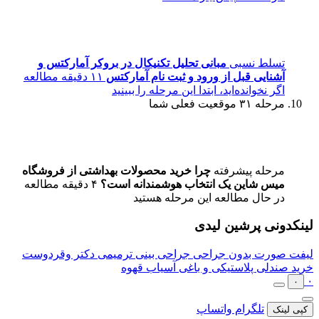
تسلط نسبی
مبانی تحلیل تکنیکال در بروکر آمارکتس و
آشنایی قبل از ورود و ثبت نام آمارکتس
۱۱ دقیقه مطالعه
اگر نخوانده‌اید، ابتدا این مرحله را ببینید
مرحله ۳۱
موقعیت فعلی شما
مرحله پیشرفته
چرا خرید محصولات بهداشتی از فروشگاه
میس شاین یک انتخاب هوشمندانه است؟
۴ دقیقه مطالعه
در حال مطالعه این مرحله هستید
لینکدونی پرشین لیدی
لیفت صورت بدون جراحی
جراحی بینی ترمیمی دکتر وقردوست
خرید صندلی پلاستیکی و باغی
آسیاب قهوه
۰
۰
تلگرام
واتساپ
کپی لینک