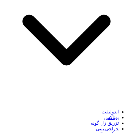
اندولیفت
بوتاکس
تزریق ژل گونه
جراحی بینی