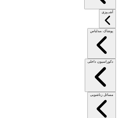
آشــپزی
پوشاک ،مدلباس
دکوراسیون داخلی
مسائل زناشویی