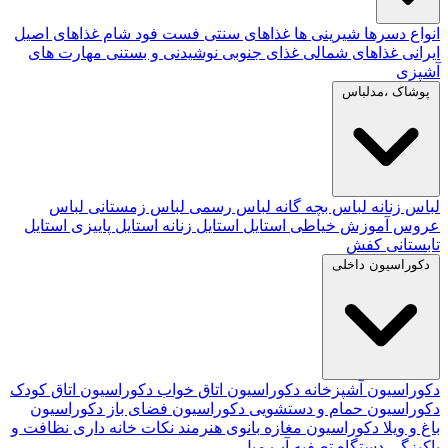
انواع دسرها
شیرینی ها
غذاهای سنتی
فست فود
شام
غذاهای اصیل
ایرانی
غذاهای شمالی
غذای جنوبی
نوشیدنی و بستنی
مهارت های
آشپزی
پوشاک ،مدلباس
لباس زنانه
لباس بچه گانه
لباس رسمی
لباس زمستانی
لباس
عروس
آموزش خیاطی
استایل
استایل زنانه
استایل پاییزی
استایل
تابستانی
کفش
دکوراسیون داخلی
دکوراسیون آشپزخانه
دکوراسیون اتاق خواب
دکوراسیون اتاق کودک
دکوراسیون حمام و دستشویی
دکوراسیون فضای باز
دکوراسیون
باغ و ویلا
دکوراسیون مغازه
بانوی هنرمند
نکات خانه داری
نظافت و
پاکیزگی
دستگاه تصفیه آب
مبل