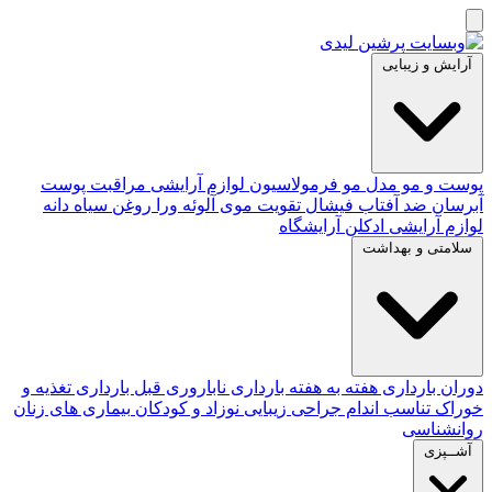
آرایش و زیبایی
پوست و مو
مدل مو
فرمولاسیون لوازم آرایشی
مراقبت پوست
آبرسان
ضد آفتاب
فیشال
تقویت موی
آلوئه‌ ورا
روغن سیاه دانه
لوازم آرایشی
ادکلن
آرایشگاه
سلامتی و بهداشت
دوران بارداری
هفته به هفته بارداری
ناباروری
قبل بارداری
تغذیه و
خوراک
تناسب اندام
جراحی زیبایی
نوزاد و کودکان
بیماری های زنان
روانشناسی
آشــپزی