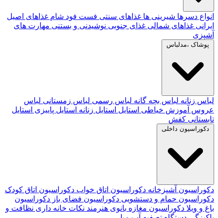
انواع دسرها
شیرینی ها
غذاهای سنتی
فست فود
شام
غذاهای اصیل
ایرانی
غذاهای شمالی
غذای جنوبی
نوشیدنی و بستنی
مهارت های
آشپزی
پوشاک ،مدلباس
لباس زنانه
لباس بچه گانه
لباس رسمی
لباس زمستانی
لباس
عروس
آموزش خیاطی
استایل
استایل زنانه
استایل پاییزی
استایل
تابستانی
کفش
دکوراسیون داخلی
دکوراسیون آشپزخانه
دکوراسیون اتاق خواب
دکوراسیون اتاق کودک
دکوراسیون حمام و دستشویی
دکوراسیون فضای باز
دکوراسیون
باغ و ویلا
دکوراسیون مغازه
بانوی هنرمند
نکات خانه داری
نظافت و
پاکیزگی
دستگاه تصفیه آب
مبل