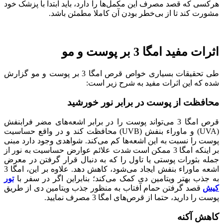
هرکسی که قصد مصرف این مکمل‌ها را دارد، باید ابتدا با پزشک خود
مشورت کند تا از بی‌خطر بودن آن کاملا مطمئن باشد.
اثرات مفید امگا 3 بر پوست و مو
طی تحقیقات بسیاری خواص قرص امگا 3 بر پوست و مو گزارش
شده که این اثرات مفید به شرح زیر است:
محافظت از پوست در برابر نور خورشید
قرص امگا 3 می‌تواند پوست را در برابر اشعه‌های مضر فرابنفش
(UVA) و ماوراء بنفش (UVB) محافظت کند و در واقع حساسیت
پوست را نسبت به این اشعه‌ها کم می‌کند. شواهدی وجود دارد مبنی
بر اینکه امگا 3 ممکن است شدت علائم عوارض حساسیت به نور از
جمله بثورات پوستی یا تاول را که به دنبال قرار گرفتن در معرض
اشعه ماوراء بنفش ایجاد می‌شود، کاهش دهد. علاوه بر این، امگا 3
به جذب بهتر ویتامین دی کمک می‌کند؛ بنابراین اگر در سفر با
تور
کیش
قصد گرفتن حمام آفتاب به منظور جذب ویتامین دی از طریق
پوست را دارید، حتما از قرص‌های امگا 3 مصرف نمایید.
کاهش آکنه