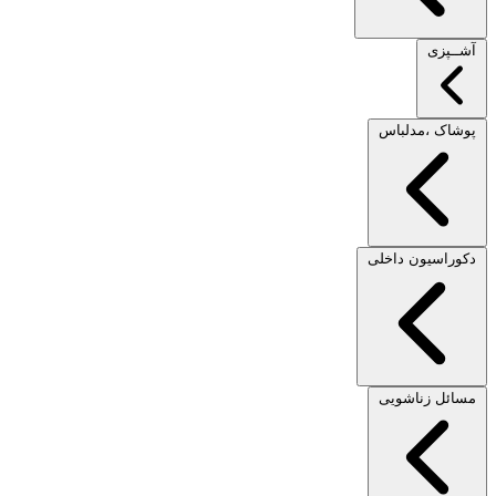
آشــپزی
پوشاک ،مدلباس
دکوراسیون داخلی
مسائل زناشویی