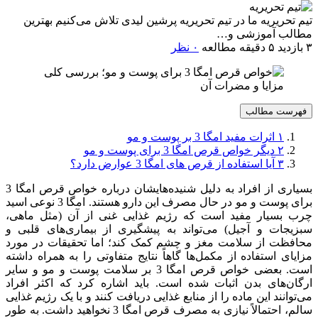
تیم تحریریه
ما در تیم تحریریه پرشین لیدی تلاش می‌کنیم بهترین
مطالب آموزشی و…
۳ بازدید
۵ دقیقه مطالعه
۰ نظر
فهرست مطالب
۱
اثرات مفید امگا 3 بر پوست و مو
۲
دیگر خواص قرص امگا 3 برای پوست و مو
۳
آیا استفاده از قرص های امگا 3 عوارض دارد؟
بسیاری از افراد به دلیل شنیده‌هایشان درباره خواص قرص امگا 3
برای پوست و مو در حال مصرف این دارو هستند. امگا 3 نوعی اسید
چرب بسیار مفید است که رژیم غذایی غنی از آن (مثل ماهی،
سبزیجات و آجیل) می‌تواند به پیشگیری از بیماری‌های قلبی و
محافظت از سلامت مغز و چشم کمک کند؛ اما تحقیقات در مورد
مزایای استفاده از مکمل‌ها گاهاً نتایج متفاوتی را به همراه داشته
است. بعضی خواص قرص امگا 3 بر سلامت پوست و مو و سایر
ارگان‌های بدن اثبات شده است. باید اشاره کرد که اکثر افراد
می‌توانند این ماده را از منابع غذایی دریافت کنند و با یک رژیم غذایی
سالم، احتمالاً نیازی به مصرف قرص امگا 3 نخواهید داشت. به طور