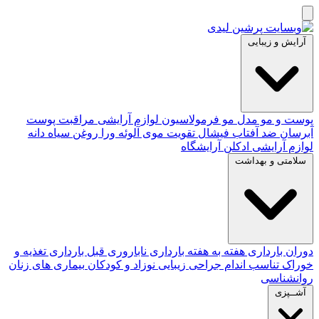
آرایش و زیبایی
پوست و مو
مدل مو
فرمولاسیون لوازم آرایشی
مراقبت پوست
آبرسان
ضد آفتاب
فیشال
تقویت موی
آلوئه‌ ورا
روغن سیاه دانه
لوازم آرایشی
ادکلن
آرایشگاه
سلامتی و بهداشت
دوران بارداری
هفته به هفته بارداری
ناباروری
قبل بارداری
تغذیه و
خوراک
تناسب اندام
جراحی زیبایی
نوزاد و کودکان
بیماری های زنان
روانشناسی
آشــپزی