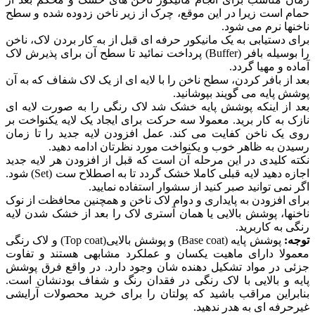
حمام است زیرا در این موقع، چرک از زیر ناخن زدوده شده و سطح
ناخنها نرم می شود.
برای دستیابی به یک مانیکور حرفه ای قبل از به کار بردن لاک، ناخن
را بوسیله بافر (Buffer) پرداخت نمائید تا سطح آن برای پذیرش لاک
آماده و مهیا گردد.
بعد از بافر کردن، سطح ناخن را با لایه ای از یک لاک شفاف که به آن
پوشش پایه می گویند بپوشانید.
بعد از اینکه پوشش پایه خشک شد لاک رنگی را به صورت لایه ای
نازک به کار برید. معمولا سه حرکت برای ایجاد یک لایه یکنواخت بر
روی یک ناخن کفایت می کند. عمل افزودن لایه جدید را تا زمان
رسیدن به ظاهر خوب و یکنواخت مورد نظرتان ادامه دهید.
نکته کلیدی در این مرحله آن است که قبل از افزودن هر لایه جدید
اجازه دهید لایه قبلی کاملا خشک گردد تا به اصطلاح ست (Set) شود.
اگر نمی توانید صبر کنید از سشوار استفاده نمایید.
برای افزودن به پایداری و دوام لاک ناخن و همچنین محافظت از نوک
ناخنها، پوشش بالایی یا همان آستری لاک را بعد از خشک شدن لایه
رنگی به کاربرید.
توجه:
پوشش پایه (Base coat) و پوشش بالایی(Top coat) و لاک رنگی
معمولا دارای ماهیت یکسان و عملکرد مشابهی هستند و تفاوت
جزئی در مواد تشکیل دهنده شان وجود دارد. در واقع فرق پوشش
پایه و بالایی با لاک رنگی در فقدان رنگ و شفاف بودنشان است.
بنابراین مراقب باشید که پولتان را برای خرید محصولات آرایشی
غیرحرفه ای به هدر ندهید.