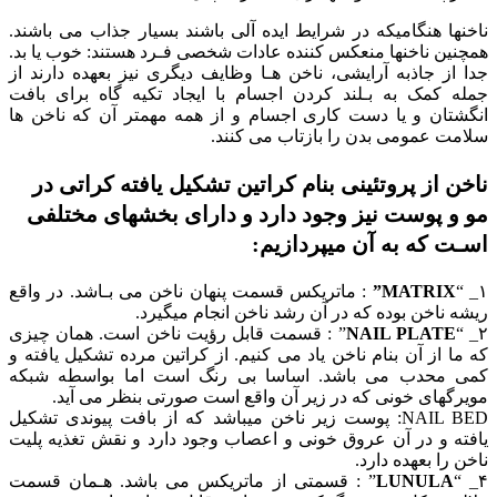
ناخنها هنگامیکه در شرایط ایده آلی باشند بسیار جذاب می باشند.
همچنین ناخنها منعکس کننده عادات شخصی فـرد هستند: خوب یا بد.
جدا از جاذبه آرایشی، ناخن هـا وظایف دیگری نیز بعهده دارند از
جمله کمک به بـلند کردن اجسام با ایجاد تکیه گاه برای بافت
انگشتان و یا دست کاری اجسام و از همه مهمتر آن که ناخن ها
سلامت عمومی بدن را بازتاب می کنند.
ناخن از پروتئینی بنام کراتین تشکیل یافته کراتی در
مو و پوست نیز وجود دارد و دارای بخشهای مختلفی
اسـت که به آن میپردازیم:
۱_ “
MATRIX”
: ماتریکس قسمت پنهان ناخن می بـاشد. در واقع
ریشه ناخن بوده که در آن رشد ناخن انجام میگیرد.
۲_ “
NAIL PLATE
” : قسمت قابل رؤیت ناخن است. همان چیزی
که ما از آن بنام ناخن یاد می کنیم. از کراتین مرده تشکیل یافته و
کمی محدب می باشد. اساسا بی رنگ است اما بواسطه شبکه
مویرگهای خونی که در زیر آن واقع است صورتی بنظر می آید.
NAIL BED: پوست زیر ناخن میباشد که از بافت پیوندی تشکیل
یافته و در آن عروق خونی و اعصاب وجود دارد و نقش تغذیه پلیت
ناخن را بعهده دارد.
۴_ “
LUNULA
” : قسمتی از ماتریکس می باشد. هـمان قسمت