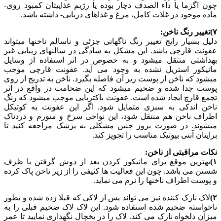
چون اگزما یا داء الصدف دچار بوده یا رژیم غذاییتان کمبود روی-
ماده موجود در غلات کامل، مرغ و غذاهای دریایی- داشته باشد.
۷)تغییر رنگ ناخن:
دلیل بسیار رایج تغییر رنگ ناگهانی جزئی و ناسالم ناخنها میتواند
عفونت قارچی باشد. این مشکل به سادگی در سالنهای زیبایی غیر
بهداشتی منتقل میشود و به خصوص در اثر استفاده از وسایل
مانیکور استریل نشده به وجود می آید. عفونت قارچی موجب
میشود که ناخن از پوست زیر آن فاصله بگیرد. ناخن به تدریج از روی
پوست جدا شده و ضخیم میشود که این ضخامت در واقع در اثر
تجمع قارچ ایجاد شده است. عفونت باکتریایی موجب میشود که رنگ
ناخن اندکی به سبزی متمایل شود. اگر این عفونت به کوتیکل
اطراف ناخن هم منتقل شود، این نواحی سرخ و متورم و دردناک
میشوند. در صورت بروز چنین مشکلی به پزشک مراجعه کنید تا
برایتان آنتی بیوتیک مناسب را تجویز کند.
نکات مراقبتی از ناخن:
۱)
بهترین موقع برای مانیکور کردن بعد از دوش گرفتن یا ظرف
شستن می باشد. چون این فعالیت ها کثیفی را از زیر ناخن پاک کرده
و پوست اطراف ناخنها را نرم می نماید.
۲)
لاک نازک کننده نیز می تواند پس از لاکی که قبلا زده شده و بطور
ناخواسته ضخیم شده استفاده شود. این لاک لاک ضخیم قبلی را به
میزان دلخواه نازک می کند. لاک را در یخچال نگهداری نمایید تا عمر