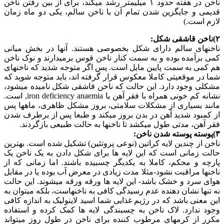
ناخن در هفته حدود ۱ میلیمتر رشد میکند، برای از بین رفتن ناخن
قدیمی و جایگزین شدن تمام آن با ناخن سالم، یکی دو ماه زمان
لازم است.)
۲)ناخن قاشقی شکل:
ناخنهای سالم دارای شکل بخصوصی هستند. آنها در بخش میانی
کمی برآمده بوده و به سمت کنار ناخن قوس برمیدارند و نوک ناخن
هم کمی به سمت پایین مایل است. پس اگر متوجه شدید که ناخنهای
شما در موقعیتی کاملا معکوس قرار گرفته اند، باید متوجه شوید که
مشکلی وجود دارد. این حالت که ناخن قاشقی شکل نامیده میشود،
نشانه کم خونی همراه با فقر آهن یا iron deficiency anaemia, است.
مانند بسیاری از مشکلات سلامتی، بروز مشکل ظاهری، ماهها پس
از کمبود شدید آهن در بدن بروز میکند و طبعا پس از برطرف شدن
فقر آهن، مدتی طول میکشد تا ناخنها به حالت طبیعی بازگردند.
۳)پوسته پوسته شدن ناخن:
ناخن از چندین لایه کراتین (نوعی پروتئین) تشکیل شده است. بهترین
حالت زمانی است که این لایه ها برای شکل دادن به یک ناخن یک
پارچه و محکم، کاملا به یکدیگر چسبیده باشند. اما زمانی که از
ناخنها مراقبت نشود-مثلا مدت زیادی در معرض آب بوده یا در مقابل
هوای سرد و خشک باشد- این لایه ها ورقه ورقه میشوند. این حالت
نه تنها نشان دهنده عدم رسیدگی کافی به ناخنهاست، بلکه میتوان به
این معنی باشد که در رژیم غذایی شما اسید لاینولیک به اندازه کافی
وجود ندارد. لاک ناخن به چسبندگی لایه ها کمک کرده و استفاده
مکرر از کرمهای مرطوب کننده برای ناخن در طول روز میتواند