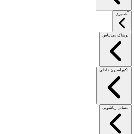
آشــپزی
پوشاک ،مدلباس
دکوراسیون داخلی
مسائل زناشویی