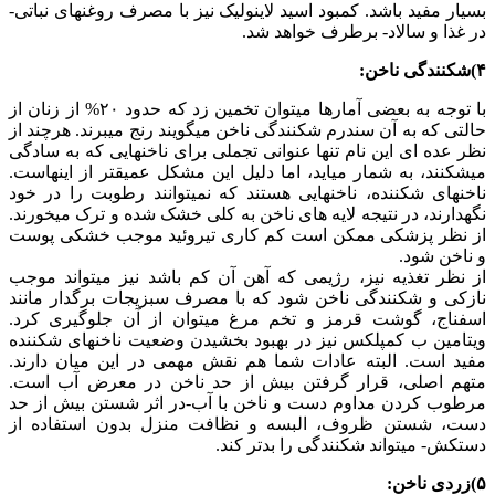
بسیار مفید باشد. کمبود اسید لاینولیک نیز با مصرف روغنهای نباتی-
در غذا و سالاد- برطرف خواهد شد.
۴)شکنندگی ناخن:
با توجه به بعضی آمارها میتوان تخمین زد که حدود ۲۰% از زنان از
حالتی که به آن سندرم شکنندگی ناخن میگویند رنج میبرند. هرچند از
نظر عده ای این نام تنها عنوانی تجملی برای ناخنهایی که به سادگی
میشکنند، به شمار میاید، اما دلیل این مشکل عمیقتر از اینهاست.
ناخنهای شکننده، ناخنهایی هستند که نمیتوانند رطوبت را در خود
نگهدارند، در نتیجه لایه های ناخن به کلی خشک شده و ترک میخورند.
از نظر پزشکی ممکن است کم کاری تیروئید موجب خشکی پوست
و ناخن شود.
از نظر تغذیه نیز، رژیمی که آهن آن کم باشد نیز میتواند موجب
نازکی و شکنندگی ناخن شود که با مصرف سبزیجات برگدار مانند
اسفناج، گوشت قرمز و تخم مرغ میتوان از آن جلوگیری کرد.
ویتامین ب کمپلکس نیز در بهبود بخشیدن وضعیت ناخنهای شکننده
مفید است. البته عادات شما هم نقش مهمی در این میان دارند.
متهم اصلی، قرار گرفتن بیش از حد ناخن در معرض آب است.
مرطوب کردن مداوم دست و ناخن با آب-در اثر شستن بیش از حد
دست، شستن ظروف، البسه و نظافت منزل بدون استفاده از
دستکش- میتواند شکنندگی را بدتر کند.
۵)زردی ناخن: