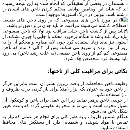
دانشمندان در بعضی از تحقیقاتی که انجام شده به این نتیجه رسیده
اند که شاید این ویتامین توانایی محکم کردن ناخن های انسان را
داشته باشد. بیوتین در دراگ استورها موجود است.
در مورد ناخن های مصنوعی که بر روی ناخن های طبیعی
اصطلاحا کاشته می شوند مراقبت ها باید جدی تر و دقیق تر باشد.
۹)
باید پس از کاشت ناخن خیلی مراقب بود اولا که ناخن مصنوعی
نباید زیاد بلند باشد تا هنگام برخورد محکم با جایی یا چیزی نشکند. از
آستون نیز نباید زیاد استفاده کرد چون لایه مقاوم و محکم آن را به
زور از بین برده و سریع می شکند. پس از ۴ الی ۶ ماه که ناخن
مصنوعی کم کم از روی ناخن طبیعی (به علت رشد ناخن) می رود
باید توسط فرد متخصص چک شود.
نکاتی برای مراقبت کلی از ناخنها:
وظیفه ناخن محافظت از بافت زیرین بستر آن است بنابراین هرگز
از ناخن خود به عنوان یک ابزار (مثلا برای باز کردن درب ظروف و
…) استفاده نکنید.
از جویدن ناخن پرهیز نمائید.زیرا این عمل برای ناخن و کوتیکول آن
بسیار مخرب است و می تواند منجر به عفونتی گردد که باعث تغییر
شکل ناخن می شود
هنگام شستن ظروف و به طور کلی برای انجام هر عملی که نیاز به
تماس با مواد شوینده و شیمیایی دارد از دستکش های محافظ
استفاده نمایید.