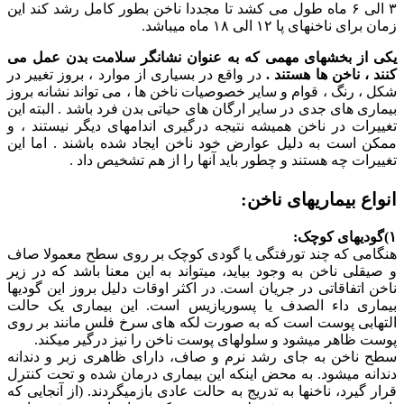
۳ الی ۶ ماه طول می کشد تا مجددا ناخن بطور کامل رشد کند این
زمان برای ناخنهای پا ۱۲ الی ۱۸ ماه میباشد.
یکی از بخشهای مهمی که به عنوان نشانگر سلامت بدن عمل می
کنند ، ناخن ها هستند .
در واقع در بسیاری از موارد ، بروز تغییر در
شکل ، رنگ ، قوام و سایر خصوصیات ناخن ها ، می تواند نشانه بروز
بیماری های جدی در سایر ارگان های حیاتی بدن فرد باشد . البته این
تغییرات در ناخن همیشه نتیجه درگیری اندامهای دیگر نیستند ، و
ممکن است به دلیل عوارض خود ناخن ایجاد شده باشند . اما این
تغییرات چه هستند و چطور باید آنها را از هم تشخیص داد .
انواع بیماریهای ناخن:
۱)گودیهای کوچک:
هنگامی که چند تورفتگی یا گودی کوچک بر روی سطح معمولا صاف
و صیقلی ناخن به وجود بیاید، میتواند به این معنا باشد که در زیر
ناخن اتفاقاتی در جریان است. در اکثر اوقات دلیل بروز این گودیها
بیماری داء الصدف یا پسوریازیس است. این بیماری یک حالت
التهابی پوست است که به صورت لکه های سرخ فلس مانند بر روی
پوست ظاهر میشود و سلولهای پوست ناخن را نیز درگیر میکند.
سطح ناخن به جای رشد نرم و صاف، دارای ظاهری زبر و دندانه
دندانه میشود. به محض اینکه این بیماری درمان شده و تحت کنترل
قرار گیرد، ناخنها به تدریج به حالت عادی بازمیگردند. (از آنجایی که