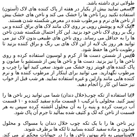
طولانی تری داشته باشد.
۳)
سعی نمایید بیش از یکبار در هفته از پاک کننده های لاک (آستون)
استفاده نکنید زیرا ناخن ها را خشک می کند و ناخن های خشک بیش
از ناخن های نرم و مرطوب شده در معرض شکسته شدن هستند.
۴)
یک لایه و پوشش رویی بر روی لاک مانند لاک های براق کننده و بی
رنگ بر روی لاک ناخن خود بزنید. این کار احتمال شکسته شدن ناخن
ها را به حداقل می رساند. روی ناخن های طبیعی بدون لاک نیز می
توانید هر روز یک لایه از این لاک های بی رنگ و براق کننده بزنید تا
رطوبت ناخن ها حفظ شود.
۵)
پس از شستن دست ها از کرم و لوسیون استفاده کرده و روی
ناخن ها را نیز بزنید. دست ها و ناخن ها پس از شستشو با صابون و
پاک کننده های قویتر زود خشک می شوند. سعی کنید آنها را چرب و
مرطوب نگهدارید. می توانید برای اینکار از مرطوب کننده ها و نرم
کننده هایی مانند وازلین و غیره استفاده نمایید. هر شب قبل از خواب
نیز حتما این کار را انجام دهید.
۶)
با استفاده از تکه چوب(خلال دندان) شما می توانید زیر ناخن ها را
تمیز کنید. محلولی با ترکیب ۱ قسمت ماده سفید کننده و ۱۰ قسمت
آب درست کرده و پنبه را به آن محلول آغشته کرده سپس به هر
قسمت از ناخن که لک و کثیف شده بمالید تا جرم آن پاک شود.
زیر ناخن ها را با یک تکه چوب خلال دندان یا مسواک و محلول
صابون و ماده سفید کننده بسابید تا لکه ها برطرف شوند.
۷)
ویتامینی به نام بیوتین ناخن ها را در حیوانات محکم تر می کند.