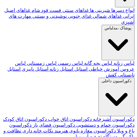
انواع دسرها
شیرینی ها
غذاهای سنتی
فست فود
شام
غذاهای اصیل
ایرانی
غذاهای شمالی
غذای جنوبی
نوشیدنی و بستنی
مهارت های
آشپزی
پوشاک ،مدلباس
لباس زنانه
لباس بچه گانه
لباس رسمی
لباس زمستانی
لباس
عروس
آموزش خیاطی
استایل
استایل زنانه
استایل پاییزی
استایل
تابستانی
کفش
دکوراسیون داخلی
دکوراسیون آشپزخانه
دکوراسیون اتاق خواب
دکوراسیون اتاق کودک
دکوراسیون حمام و دستشویی
دکوراسیون فضای باز
دکوراسیون
باغ و ویلا
دکوراسیون مغازه
بانوی هنرمند
نکات خانه داری
نظافت و
پاکیزگی
دستگاه تصفیه آب
مبل