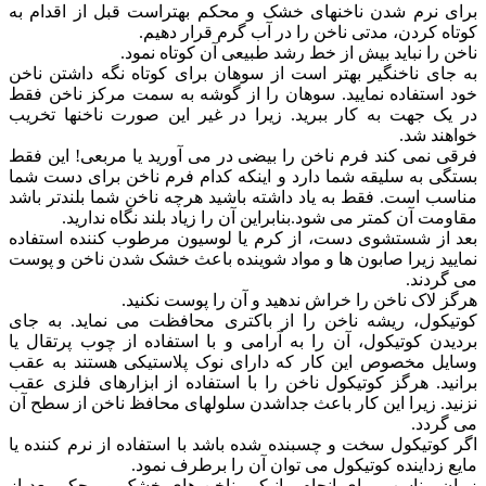
برای نرم شدن ناخنهای خشک و محکم بهتراست قبل از اقدام به
کوتاه کردن، مدتی ناخن را در آب گرم قرار دهیم.
ناخن را نباید بیش از خط رشد طبیعی آن کوتاه نمود.
به جای ناخنگیر بهتر است از سوهان برای کوتاه نگه داشتن ناخن
خود استفاده نمایید. سوهان را از گوشه به سمت مرکز ناخن فقط
در یک جهت به کار ببرید. زیرا در غیر این صورت ناخنها تخریب
خواهند شد.
فرقی نمی کند فرم ناخن را بیضی در می آورید یا مربعی! این فقط
بستگی به سلیقه شما دارد و اینکه کدام فرم ناخن برای دست شما
مناسب است. فقط به یاد داشته باشید هرچه ناخن شما بلندتر باشد
مقاومت آن کمتر می شود.بنابراین آن را زیاد بلند نگاه ندارید.
بعد از شستشوی دست، از کرم یا لوسیون مرطوب کننده استفاده
نمایید زیرا صابون ها و مواد شوینده باعث خشک شدن ناخن و پوست
می گردند.
هرگز لاک ناخن را خراش ندهید و آن را پوست نکنید.
کوتیکول، ریشه ناخن را از باکتری محافظت می نماید. به جای
بردیدن کوتیکول، آن را به آرامی و با استفاده از چوب پرتقال یا
وسایل مخصوص این کار که دارای نوک پلاستیکی هستند به عقب
برانید. هرگز کوتیکول ناخن را با استفاده از ابزارهای فلزی عقب
نزنید. زیرا این کار باعث جداشدن سلولهای محافظ ناخن از سطح آن
می گردد.
اگر کوتیکول سخت و چسبنده شده باشد با استفاده از نرم کننده یا
مایع زداینده کوتیکول می توان آن را برطرف نمود.
زمان مناسب برای انجام مانیکور ناخن های خشک و محکم بعد از