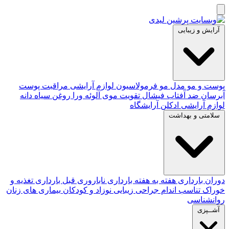
آرایش و زیبایی
پوست و مو
مدل مو
فرمولاسیون لوازم آرایشی
مراقبت پوست
آبرسان
ضد آفتاب
فیشال
تقویت موی
آلوئه‌ ورا
روغن سیاه دانه
لوازم آرایشی
ادکلن
آرایشگاه
سلامتی و بهداشت
دوران بارداری
هفته به هفته بارداری
ناباروری
قبل بارداری
تغذیه و
خوراک
تناسب اندام
جراحی زیبایی
نوزاد و کودکان
بیماری های زنان
روانشناسی
آشــپزی