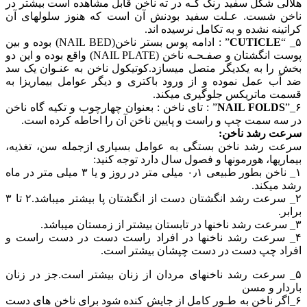
هلالی شکل سفید رنگ کـه در ته ناخن قابل مشاهده است بیشتر در
ناخن شست. عـلت سفید بودنش آن است که هنوز سلولهای آن
کراتینه نشده و به تکامل نرسیده اند.
۵_ “
CUTICLE
” : ادامه پوس بستر ناخن(NAIL BED) بوده و بین
پوست انگشتان و صفـحـه ناخن (NAIL PLATE) واقع بوده و این دو
بخش را به یکدیگر متصل میسازد.کوتیکول ناخن به عنـوان یک سد
ضد آب عمل نموده و از ورود باکتری و دیگر عوامل بیماریزا به
قسمت ماتریکس جلوگیری میکند.
۶_”
NAIL FOLDS
” : تای ناخن : بعنوان چهارچوب و تکیه گاه ناخن
در سه سمت چپ و راست و پایین ناخن آن را احاطه کرده است.
سرعت رشد ناخن:
سرعت رشد ناخن بستگی به عوامل بسیاری ازجمله سن، تغذیه،
بیماریها، هورمونها و فصول سال دارد توجه کنید:
۱_ ناخن بطور طبیعی ۰٫۱ میلی متر در روز و یا ۳ میلی متر در ماه
رشد میکند.
۲_ سرعت رشد انگشتان دست از انگشتان پا بیشتر میباشد.۲ تا ۳
برابر.
۳_ سرعت رشد ناخنها در تابستان بیشتر از زمستان میباشد.
۴_ سرعت رشد ناخنها در افراد راست دست در دست راست و
افراد چپ دست در دست چپشان بیشتر است.
۵_ سرعت رشد ناخنهای مردان از زنان بیشتر است.جز در زنان
باردار و مسن
۶_اگر ناخن به طـور کامل از جایش کنده شود برای ناخن های دست