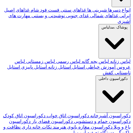
انواع دسرها
شیرینی ها
غذاهای سنتی
فست فود
شام
غذاهای اصیل
ایرانی
غذاهای شمالی
غذای جنوبی
نوشیدنی و بستنی
مهارت های
آشپزی
پوشاک ،مدلباس
لباس زنانه
لباس بچه گانه
لباس رسمی
لباس زمستانی
لباس
عروس
آموزش خیاطی
استایل
استایل زنانه
استایل پاییزی
استایل
تابستانی
کفش
دکوراسیون داخلی
دکوراسیون آشپزخانه
دکوراسیون اتاق خواب
دکوراسیون اتاق کودک
دکوراسیون حمام و دستشویی
دکوراسیون فضای باز
دکوراسیون
باغ و ویلا
دکوراسیون مغازه
بانوی هنرمند
نکات خانه داری
نظافت و
پاکیزگی
دستگاه تصفیه آب
مبل