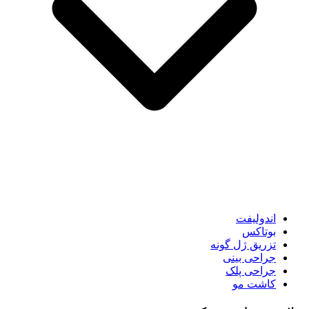
اندولیفت
بوتاکس
تزریق ژل گونه
جراحی بینی
جراحی پلک
کاشت مو