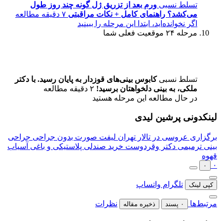
تسلط نسبی
ورم بعد از تزریق ژل گونه چند روز طول
می‌کشد؟ راهنمای کامل + نکات مراقبتی
۷ دقیقه مطالعه
اگر نخوانده‌اید، ابتدا این مرحله را ببینید
مرحله ۲۴
موقعیت فعلی شما
تسلط نسبی
کابوس بینی‌های قوزدار به پایان رسید. با دکتر
ملکی، به بینی دلخواهتان برسید!
۲ دقیقه مطالعه
در حال مطالعه این مرحله هستید
لینکدونی پرشین لیدی
برگزاری عروسی در تالار تهران
لیفت صورت بدون جراحی
جراحی
بینی ترمیمی دکتر وقردوست
خرید صندلی پلاستیکی و باغی
آسیاب
قهوه
۰
۰
تلگرام
واتساپ
کپی لینک
مرتبط‌ها
نظرات
۰ پسند
ذخیره مقاله