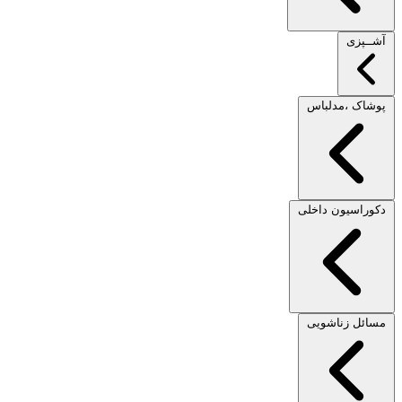
آشــپزی
پوشاک ،مدلباس
دکوراسیون داخلی
مسائل زناشویی