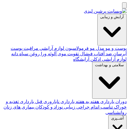
آرایش و زیبایی
پوست و مو
مدل مو
فرمولاسیون لوازم آرایشی
مراقبت پوست
آبرسان
ضد آفتاب
فیشال
تقویت موی
آلوئه‌ ورا
روغن سیاه دانه
لوازم آرایشی
ادکلن
آرایشگاه
سلامتی و بهداشت
دوران بارداری
هفته به هفته بارداری
ناباروری
قبل بارداری
تغذیه و
خوراک
تناسب اندام
جراحی زیبایی
نوزاد و کودکان
بیماری های زنان
روانشناسی
آشــپزی