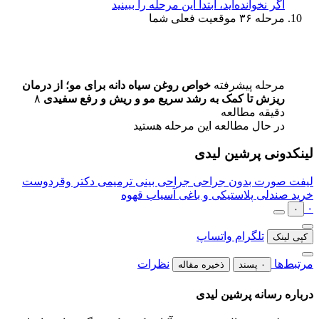
اگر نخوانده‌اید، ابتدا این مرحله را ببینید
مرحله ۳۶
موقعیت فعلی شما
مرحله پیشرفته
خواص روغن سیاه دانه برای مو؛ از درمان
ریزش تا کمک به رشد سریع مو و ریش و رفع سفیدی
۸
دقیقه مطالعه
در حال مطالعه این مرحله هستید
لینکدونی پرشین لیدی
لیفت صورت بدون جراحی
جراحی بینی ترمیمی دکتر وقردوست
خرید صندلی پلاستیکی و باغی
آسیاب قهوه
۰
۰
تلگرام
واتساپ
کپی لینک
مرتبط‌ها
نظرات
۰ پسند
ذخیره مقاله
درباره رسانه پرشین لیدی