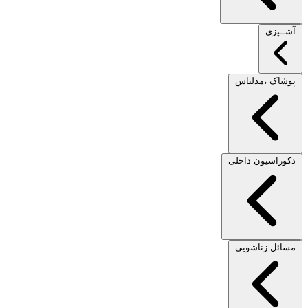
آشــپزی
پوشاک ،مدلباس
دکوراسیون داخلی
مسائل زناشویی