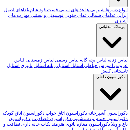
انواع دسرها
شیرینی ها
غذاهای سنتی
فست فود
شام
غذاهای اصیل
ایرانی
غذاهای شمالی
غذای جنوبی
نوشیدنی و بستنی
مهارت های
آشپزی
پوشاک ،مدلباس
لباس زنانه
لباس بچه گانه
لباس رسمی
لباس زمستانی
لباس
عروس
آموزش خیاطی
استایل
استایل زنانه
استایل پاییزی
استایل
تابستانی
کفش
دکوراسیون داخلی
دکوراسیون آشپزخانه
دکوراسیون اتاق خواب
دکوراسیون اتاق کودک
دکوراسیون حمام و دستشویی
دکوراسیون فضای باز
دکوراسیون
باغ و ویلا
دکوراسیون مغازه
بانوی هنرمند
نکات خانه داری
نظافت و
پاکیزگی
دستگاه تصفیه آب
مبل