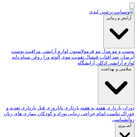
آرایش و زیبایی
پوست و مو
مدل مو
فرمولاسیون لوازم آرایشی
مراقبت پوست
آبرسان
ضد آفتاب
فیشال
تقویت موی
آلوئه‌ ورا
روغن سیاه دانه
لوازم آرایشی
ادکلن
آرایشگاه
سلامتی و بهداشت
دوران بارداری
هفته به هفته بارداری
ناباروری
قبل بارداری
تغذیه و
خوراک
تناسب اندام
جراحی زیبایی
نوزاد و کودکان
بیماری های زنان
روانشناسی
آشــپزی